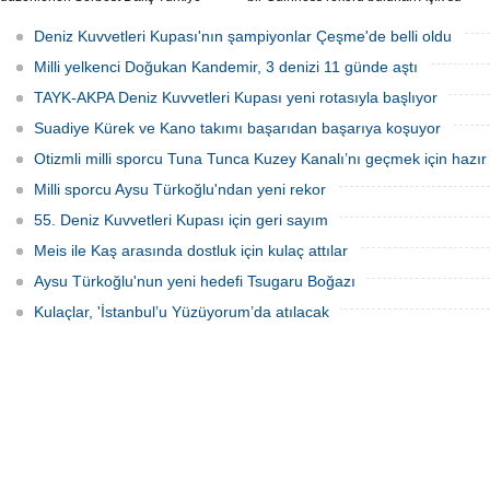
Şampiyonası'nda sabit ağırlık
yüzücüsü Deniz Kayadelen, 4 derece
kategorisinde 68 metre dalış yaparak
sıcaklıktaki Arktik sularda 1200 metre
Deniz Kuvvetleri Kupası'nın şampiyonlar Çeşme'de belli oldu
şampiyon oldu.
yüzerek Kuzey Kutbu'nda yüzen ilk Türk
oldu.
Milli yelkenci Doğukan Kandemir, 3 denizi 11 günde aştı
TAYK-AKPA Deniz Kuvvetleri Kupası yeni rotasıyla başlıyor
Suadiye Kürek ve Kano takımı başarıdan başarıya koşuyor
Otizmli milli sporcu Tuna Tunca Kuzey Kanalı’nı geçmek için hazır
Milli sporcu Aysu Türkoğlu'ndan yeni rekor
55. Deniz Kuvvetleri Kupası için geri sayım
Meis ile Kaş arasında dostluk için kulaç attılar
Aysu Türkoğlu'nun yeni hedefi Tsugaru Boğazı
Kulaçlar, 'İstanbul’u Yüzüyorum’da atılacak