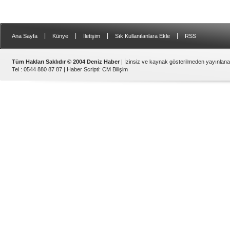
|
|
|
|
Ana Sayfa
Künye
İletişim
Sık Kullanılanlara Ekle
RSS
Tüm Hakları Saklıdır © 2004 Deniz Haber
| İzinsiz ve kaynak gösterilmeden yayınlan
Tel : 0544 880 87 87 |
Haber Scripti
:
CM Bilişim