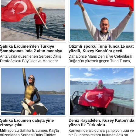
Şahika Ercümen'den Türkiye
Otizmli sporcu Tuna Tunca 16 saat
Şampiyonası'nda 2 altın madalya
yüzdü, Kuzey Kanalı’nı geçti
Antalya'da düzenlenen Serbest Dalış
Daha önce Manş Denizi ve Cebelitarık
Deniz Açıksu Büyükler ve Masterlar
Boğazı’nı yüzerek geçen Tuna Tunca,
Bireysel Türkiye Şampiyonası'nda milli
bu müthiş başarılarına bir yenisini daha
sporcu ve serbest dalış dünya
ekledi. Tuna Tunca bu kez 16 saat
rekortmeni Şahika Ercümen, 2 altın
yüzerek Kuzey Kanalı’nı geçti.
madalya kazandı.
Şahika Ercümen dalışta yine
Deniz Kayadelen, Kuzey Kutbu'nda
zirveye çıktı
yüzen ilk Türk oldu
Milli sporcu Şahika Ercümen, Kaş'ta
Kariyerinde altı dünya şampiyonluğu ve
düzenlenen Serbest Dalış Türkiye
bir Guinness rekoru bulunan Açık su