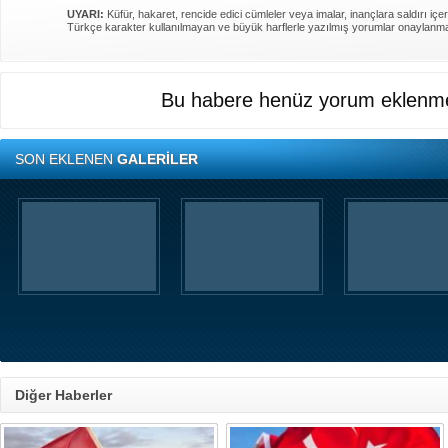
UYARI:
Küfür, hakaret, rencide edici cümleler veya imalar, inançlara saldırı içer
Türkçe karakter kullanılmayan ve büyük harflerle yazılmış yorumlar onaylanm
Bu habere henüz yorum eklenme
SON EKLENEN
GALERİLER
Diğer Haberler