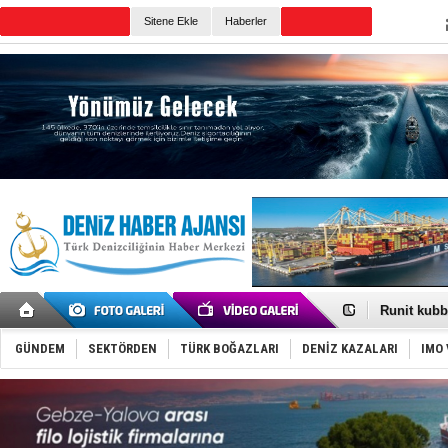
Sitene Ekle
Haberler
Günün Haberleri
Fairline, T
Baltık Deni
Runit kubb
Dünyanın e
Türk Loydu
GÜNDEM
SEKTÖRDEN
TÜRK BOĞAZLARI
DENİZ KAZALARI
IMO 
Hüseyin Me
Hat-San Te
Med Marine
KOSDER’den
Kalyoncu’da