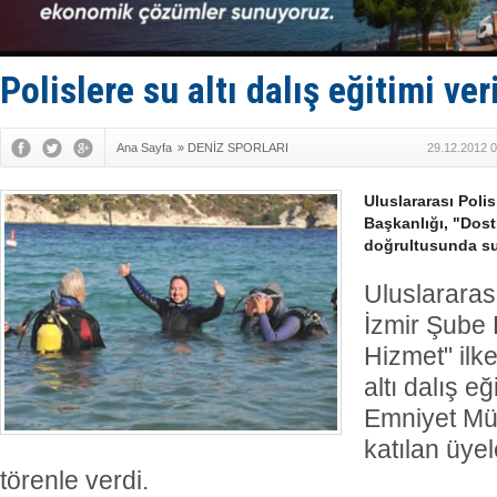
Tekne, su a
Bacasında 
Dışişleri B
Depo ve tek
Polislere su altı dalış eğitimi ver
Kruvaziyer 
Ana Sayfa
»
DENİZ SPORLARI
29.12.2012 0
Uluslararası Polis
Başkanlığı, "Dost
doğrultusunda su 
Uluslararası
İzmir Şube 
Hizmet" ilk
altı dalış eğ
Emniyet Müd
katılan üyel
törenle verdi.