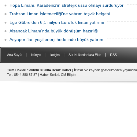
Hopa Limanı, Karadeniz'in stratejik üssü olmayı sürdürüyor
Trabzon Liman İşletmeciliği'ne yatırım teşvik belgesi
Ege Gübre’den 6,1 milyon Euro’luk liman yatırımı
Alsancak Limanı'nda büyük dönüşüm hazırlığı
Asyaport’tan yeşil enerji hedefinde büyük yatırım
|
|
|
|
Ana Sayfa
Künye
İletişim
Sık Kullanılanlara Ekle
RSS
Tüm Hakları Saklıdır © 2004 Deniz Haber
| İzinsiz ve kaynak gösterilmeden yayınlan
Tel : 0544 880 87 87 |
Haber Scripti
:
CM Bilişim