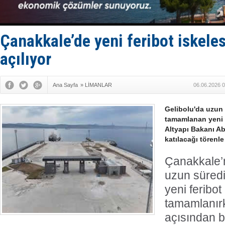
GİMBİRDER 
35 milyon T
İnsansız c
Yüzyıl son
Çanakkale’de yeni feribot iskele
Anadolu Te
açılıyor
Ana Sayfa
»
LİMANLAR
06.06.2026 0
Gelibolu'da uzun
tamamlanan yeni f
Altyapı Bakanı A
katılacağı törenle
Çanakkale’n
uzun süred
yeni feribot
tamamlanırk
açısından 