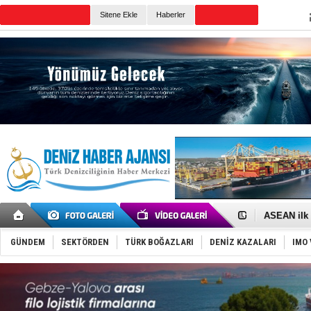
TURKISH MARITIME
Sitene Ekle
Haberler
CANLI YAYIN
Günün Haberleri
D-Marin, A
Van’da inş
ASEAN ilk 
TAYK - Eke
İstanbul v
GÜNDEM
SEKTÖRDEN
TÜRK BOĞAZLARI
DENİZ KAZALARI
IMO 
TEKNOFEST 
Tersane işç
İngiliz akt
FESCO, Kar
DESE, BIMC