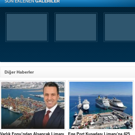
SON EKLENEN
GALERİLER
Diğer Haberler
Varlık Fonu’ndan Alsancak Limanı
Ege Port Kuşadası Limanı'na 425