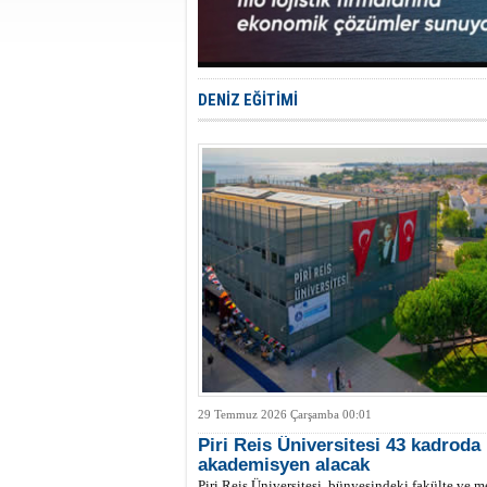
DENİZ EĞİTİMİ
29 Temmuz 2026 Çarşamba 00:01
Piri Reis Üniversitesi 43 kadroda
akademisyen alacak
Piri Reis Üniversitesi, bünyesindeki fakülte ve m