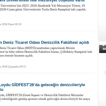
Reis Üniversitesi'nde mezuniyet coşkusu vardı
s Üniversitesi’nin 2025- 2026 Akademik Yılı Mezuniyet Töreni, 19
 2026 Cuma günü, Üniversitenin Tuzla Deniz Kampüsü’nde yapıldı.
n 2026 Pazar 00:10
n Deniz Ticaret Odası Denizcilik Fakültesi açıldı
eniz Ticaret Odası (MDTO) tarafından yaptırılarak Mersin
IM
tesi’ne hibe edilen Denizcilik Fakültesi binası, Çiftlikköy Kampüsü’nde
en törenle hizmete açıldı.
an 2026 Çarşamba 09:15
Loydu GİDFEST'26’da geleceğin denizcileriyle
tu
ydu, GİDFEST'26 (Gemi İnşaatı ve Denizcilik Fakültesi Mezunlar
i) etkinliğinde gümüş sponsor olarak geleceğin denizcileriyle bir araya