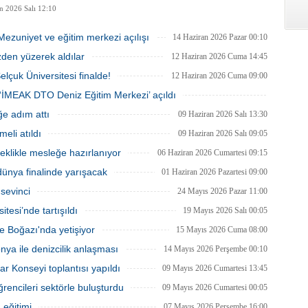
n 2026 Salı 12:10
 Mezuniyet ve eğitim merkezi açılışı
14 Haziran 2026 Pazar 00:10
zden yüzerek aldılar
12 Haziran 2026 Cuma 14:45
lçuk Üniversitesi finalde!
12 Haziran 2026 Cuma 09:00
e ‘İMEAK DTO Deniz Eğitim Merkezi’ açıldı
11 Haziran 2026 Perşembe 15:45
ğe adım attı
09 Haziran 2026 Salı 13:30
eli atıldı
09 Haziran 2026 Salı 09:05
eklikle mesleğe hazırlanıyor
06 Haziran 2026 Cumartesi 09:15
 dünya finalinde yarışacak
01 Haziran 2026 Pazartesi 09:00
 sevinci
24 Mayıs 2026 Pazar 11:00
tesi’nde tartışıldı
19 Mayıs 2026 Salı 00:05
e Boğazı'nda yetişiyor
15 Mayıs 2026 Cuma 08:00
onya ile denizcilik anlaşması
14 Mayıs 2026 Perşembe 00:10
r Konseyi toplantısı yapıldı
09 Mayıs 2026 Cumartesi 13:45
rencileri sektörle buluşturdu
09 Mayıs 2026 Cumartesi 00:05
 eğitimi
07 Mayıs 2026 Perşembe 16:00