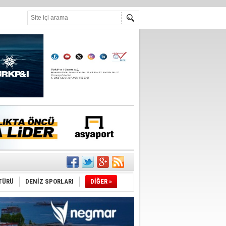
°C
nleme istiyor
TÜRÜ
DENİZ SPORLARI
DİĞER »
ediyor