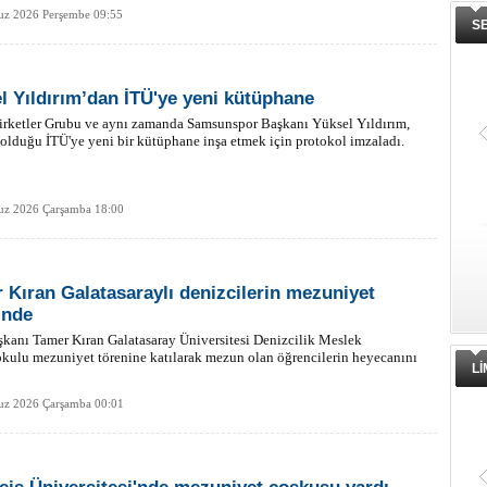
z 2026 Perşembe 09:55
S
l Yıldırım’dan İTÜ'ye yeni kütüphane
irketler Grubu ve aynı zamanda Samsunspor Başkanı Yüksel Yıldırım,
lduğu İTÜ'ye yeni bir kütüphane inşa etmek için protokol imzaladı.
z 2026 Çarşamba 18:00
 Kıran Galatasaraylı denizcilerin mezuniyet
inde
anı Tamer Kıran Galatasaray Üniversitesi Denizcilik Meslek
ulu mezuniyet törenine katılarak mezun olan öğrencilerin heyecanını
L
z 2026 Çarşamba 00:01