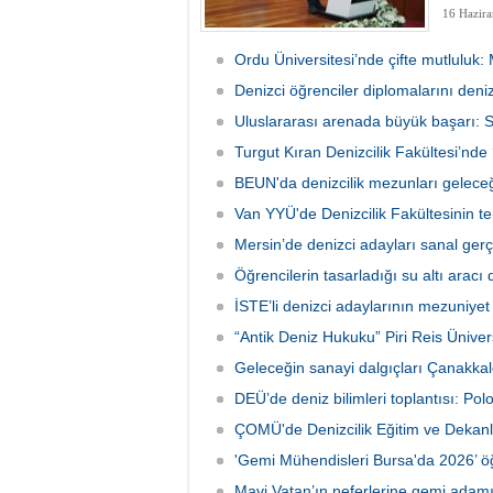
16 Hazira
Ordu Üniversitesi’nde çifte mutluluk:
Denizci öğrenciler diplomalarını deni
Uluslararası arenada büyük başarı: Se
Turgut Kıran Denizcilik Fakültesi’nd
BEUN'da denizcilik mezunları gelece
Van YYÜ'de Denizcilik Fakültesinin tem
Mersin’de denizci adayları sanal gerç
Öğrencilerin tasarladığı su altı aracı
İSTE’li denizci adaylarının mezuniyet
“Antik Deniz Hukuku” Piri Reis Üniversi
Geleceğin sanayi dalgıçları Çanakkal
DEÜ’de deniz bilimleri toplantısı: Pol
ÇOMÜ'de Denizcilik Eğitim ve Dekanla
'Gemi Mühendisleri Bursa'da 2026’ öğ
Mavi Vatan’ın neferlerine gemi adamı