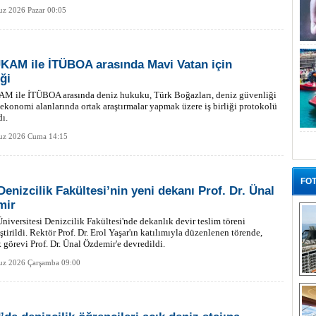
z 2026 Pazar 00:05
AM ile İTÜBOA arasında Mavi Vatan için
iği
 ile İTÜBOA arasında deniz hukuku, Türk Boğazları, deniz güvenliği
ekonomi alanlarında ortak araştırmalar yapmak üzere iş birliği protokolü
ı.
z 2026 Cuma 14:15
FOT
enizcilik Fakültesi’nin yeni dekanı Prof. Dr. Ünal
mir
niversitesi Denizcilik Fakültesi'nde dekanlık devir teslim töreni
ştirildi. Rektör Prof. Dr. Erol Yaşar'ın katılımıyla düzenlenen törende,
 görevi Prof. Dr. Ünal Özdemir'e devredildi.
z 2026 Çarşamba 09:00
“G