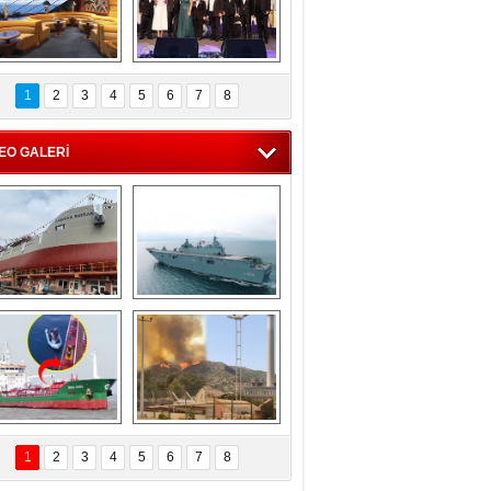
C'den 55 milyon 
5. Bosphorus Ship 
roluk turizm geliri 
Brokers Dinner, 
1
2
3
4
5
6
7
8
müjdesi
İstanbul’da yapıldı
EO GALERİ
eksan Tersanesi, 
TCG Anadolu, 
Başaran Bayrak 
tersane teknik 
tankerini suya 
seyrini tamamladı
indirdi
Göçmenlerin 
Milas’taki yangın 
imdadına Türk 
yeniden termik 
1
2
3
4
5
6
7
8
hipli MINA DENIZ 
santrallere doğru 
yetişti
ilerliyor