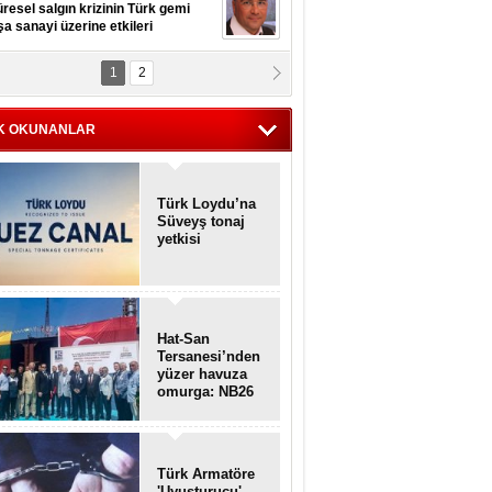
resel salgın krizinin Türk gemi
şa sanayi üzerine etkileri
1
2
pt. MESUT AZMİ GÖKSOY
lavuz kaptan kardeşlerime
hafen...
K OKUNANLAR
Türk Loydu’na
Süveyş tonaj
yetkisi
Hat-San
Tersanesi’nden
yüzer havuza
omurga: NB26
Türk Armatöre
'Uyuşturucu'