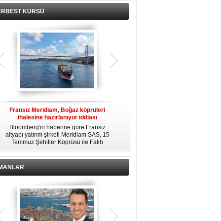
ERBEST KÜRSÜ
Fransız Meridiam, Boğaz köprüleri
Kendi yat limanına sahip en pahalı
ihalesine hazırlanıyor iddiası
özel adalar
Bloomberg'in haberine göre Fransız
Dünyanın en zengin insanlarından
altyapı yatırım şirketi Meridiam SAS, 15
bazıları için yaşam tarzının bir parçası
Temmuz Şehitler Köprüsü ile Fatih
sadece bir süper yat değil, aynı
R
Sultan Mehmet Köprüsü'nün
zamanda kendi yat limanı, helikopter
özelleştirilmesine yönelik ihaleyle
pisti ve seçkin villaları da içeren koca
ilgileniyor.
bir özel adadır.
İMANLAR