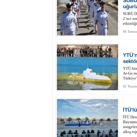
SUBÜ’
uğurl
SUBÜ De
2’nci sı
etkinliğ
06 Temmu
YTÜ’n
sektö
YTÜ büny
Ar-Ge me
Türkiye’
deneyi b
02 Temmu
İTÜ'l
İTÜ Deni
Bayramı’
simgele
alkış top