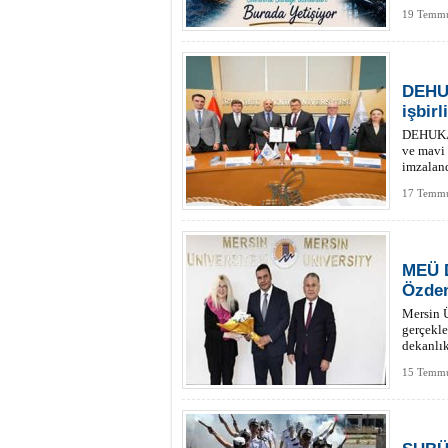
19 Temmu
DEHUK
işbirl
DEHUKAM
ve mavi 
imzaland
17 Temmu
MEÜ D
Özde
Mersin Ü
gerçekle
dekanlık
15 Temmu