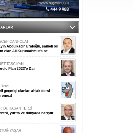
ZARLAR
ECEP CANPOLAT
yın Abdulkadir Uraloğlu, şaibeli bir
im olan Ali Kurumahmut’a ne
nışıyorsunuz?
RET TAŞCIYAN
rdic Plan 2023’e Dair
URNAL
rli geçmişi olanlar, ahlak dersi
eremez!
t. Dr. HASAN TERZİ
ntrö, yurtta ve dünyada barıştır
RTUĞ YAŞAR