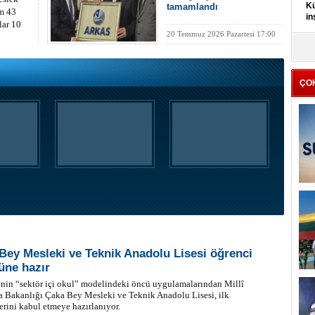
Kü
tamamlandı
m 43
in
lar 10
20 Temmuz 2026 Pazartesi 17:00
K
Kı
it
ÇO
Bey Mesleki ve Teknik Anadolu Lisesi öğrenci
üne hazır
nin “sektör içi okul” modelindeki öncü uygulamalarından Millî
 Bakanlığı Çaka Bey Mesleki ve Teknik Anadolu Lisesi, ilk
erini kabul etmeye hazırlanıyor.