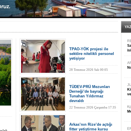
Hüseyin Mengi: “Yapay Zekâ, Ustanın yerini alamaz”
Hat-San Tersanesi’nden yüzer havuza omurga: NB26
Med Marine’e yeni Römorkör!
KOSDER’den Karadeniz için ‘Çağrı’!
Kalyoncu’dan ‘Sefer’ kararı!
YA
R
Sa
TPAO-YÖK projesi ile
is
sektöre nitelikli personel
da
yetişiyor
A
No
28 Temmuz 2026 Salı 00:05
J
TÜDEV-PRÜ Mezunları
Ki
Derneği’de bayrağı
v
Tunahan Yıldırmaz
devraldı
Kp
22 Temmuz 2026 Çarşamba 17:35
Mo
Arkas’nın Rize’de açtığı
E
fitter yetiştirme kursu
eslek