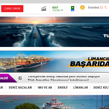
İstanbul
31 °C
BIST
13734.72
Ankara
32 °C
Altın
6518.74
İzmir
41 °C
Dolar
47.5912
Antalya
32 °C
Euro
55.0523
Muğla
32 °C
Çanakkale
34 
PROYAD, yat mürettebatı için yurt dışı harcı için düze
Türkiye-Irak enerji hattında yeni dönem başlıyor
Türk Armatöre 'Uyuşturucu' tutuklaması!
Deniz turizminde yeni ‘Ceza Rejimi’!
DÖDER, 28. Dönem Yönetim Kurulu Başkanını seçti!
RI
DENİZ KAZALARI
IMO VE AB
ENERJİ
LİMANLAR
DENİZ KÜL
Fairline, Türkiye’de ‘SoleMarin’i seçti
Baltık Denizi'nde tarih yazıldı!
Runit kubbesi okyanusun derinliklerinde halkı tehdit 
Limana dadandılar, 10 tekneyi soydular!
Türk Loydu’na Süveyş tonaj yetkisi