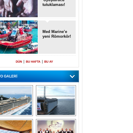
tutuklaması!
Med Marine’e
yeni Römorkör!
|
|
DÜN
BU HAFTA
BU AY
O GALERİ
emi içinde gemi” 
Dünyada tek! 
konsepti ile MSC 
Denizaltı yüzer 
Splendida
havuzu intikal 
seyrine başladı