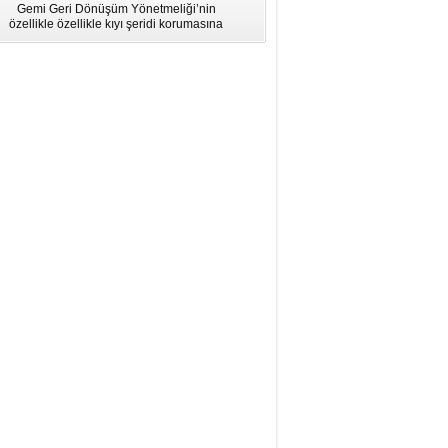
Gemi Geri Dönüşüm Yönetmeliği’nin
için Bölgesel Eğitim” Çalıştayı
özellikle özellikle kıyı şeridi korumasına
İstanbul'da düzenlendi.
ilişkin hükümlere uymadığı için AB
listesinden çıkarıldı.