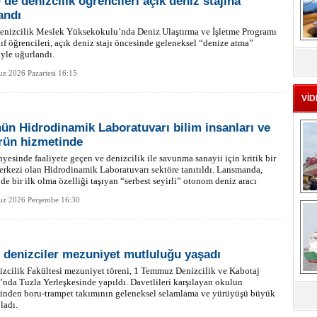
de denizcilik öğrencileri açık deniz stajına
andı
nizcilik Meslek Yüksekokulu’nda Deniz Ulaştırma ve İşletme Programı
nıf öğrencileri, açık deniz stajı öncesinde geleneksel “denize atma”
MS
iyle uğurlandı.
eu
z 2026 Pazartesi 16:15
VİD
ün Hidrodinamik Laboratuvarı bilim insanları ve
rün hizmetinde
esinde faaliyete geçen ve denizcilik ile savunma sanayii için kritik bir
rkezi olan Hidrodinamik Laboratuvarı sektöre tanıtıldı. Lansmanda,
de bir ilk olma özelliği taşıyan “serbest seyirli” otonom deniz aracı
aşarıyla gerçekleştirildi.
Ç
z 2026 Perşembe 16:30
ü denizciler mezuniyet mutluluğu yaşadı
zcilik Fakültesi mezuniyet töreni, 1 Temmuz Denizcilik ve Kabotaj
nda Tuzla Yerleşkesinde yapıldı. Davetlileri karşılayan okulun
rinden boru-trampet takımının geleneksel selamlama ve yürüyüşü büyük
sa
ladı.