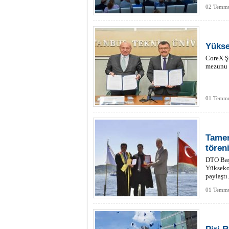
02 Temmu
Yükse
CoreX Ş
mezunu o
01 Temmu
Tamer
tören
DTO Başk
Yüksekok
paylaştı.
01 Temmu