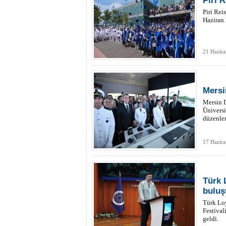
Piri 
Piri Rei
Haziran
21 Hazira
Mersi
Mersin D
Üniversi
düzenlen
17 Hazir
Türk 
buluş
Türk Lo
Festival
geldi.