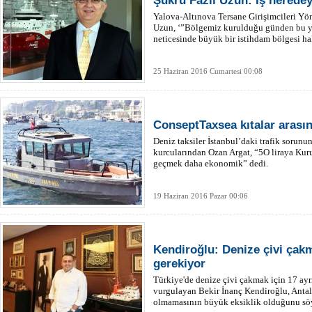
Şükrü Fazıl Uzun: İş neredey
Yalova-Altınova Tersane Girişimcileri Yö
Uzun, ‘”Bölgemiz kurulduğu günden bu yan
neticesinde büyük bir istihdam bölgesi hal
25 Haziran 2016 Cumartesi 00:08
ConseptTaxsea kıtalar arasın
Deniz taksiler İstanbul’daki trafik sorunun
kurcularından Ozan Argat, “5O liraya Ku
geçmek daha ekonomik” dedi.
19 Haziran 2016 Pazar 00:06
Kendiroğlu: Denize çivi çak
gerekiyor
Türkiye'de denize çivi çakmak için 17 ay
vurgulayan Bekir İnanç Kendiroğlu, Antal
olmamasının büyük eksiklik olduğunu söy