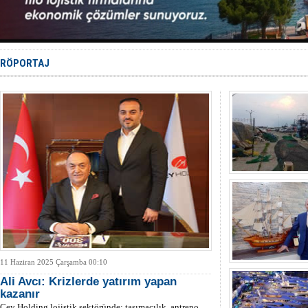
Yüzyıl son
Anadolu Te
Derince, I
Tüpraş, ha
İTU AUV, D
RÖPORTAJ
11 Haziran 2025 Çarşamba 00:10
Ali Avcı: Krizlerde yatırım yapan
kazanır
Cey Holding lojistik sektöründe; taşımacılık, antrepo,