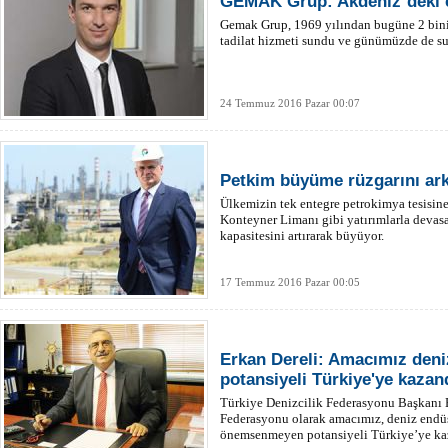
GEMAK Grup: Akdeniz`deki e
Gemak Grup, 1969 yılından bugüne 2 bini
tadilat hizmeti sundu ve günümüzde de s
24 Temmuz 2016 Pazar 00:07
Petkim büyüme rüzgarını ark
Ülkemizin tek entegre petrokimya tesisine
Konteyner Limanı gibi yatırımlarla devasa
kapasitesini artırarak büyüyor.
17 Temmuz 2016 Pazar 00:05
Erkan Dereli: Amacımız deni
potansiyeli Türkiye'ye kaza
Türkiye Denizcilik Federasyonu Başkanı E
Federasyonu olarak amacımız, deniz endü
önemsenmeyen potansiyeli Türkiye’ye kaz