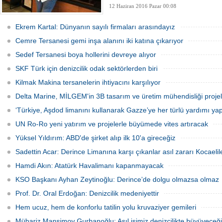
12 Haziran 2016 Pazar 00:08
Ekrem Kartal: Dünyanın sayılı firmaları arasındayız
Cemre Tersanesi gemi inşa alanını iki katına çıkarıyor
Sedef Tersanesi boya hollerini devreye alıyor
SKF Türk için denizcilik odak sektörlerden biri
Kilmak Makina tersanelerin ihtiyacını karşılıyor
Delta Marine, MİLGEM'in 3B tasarım ve üretim mühendisliği projele
‘Türkiye, Aşdod limanını kullanarak Gazze’ye her türlü yardımı yapa
UN Ro-Ro yeni yatırım ve projelerle büyümede vites artıracak
Yüksel Yıldırım: ABD'de şirket alıp ilk 10'a gireceğiz
Sadettin Acar: Derince Limanına karşı çıkanlar asıl zararı Kocaelil
Hamdi Akın: Atatürk Havalimanı kapanmayacak
KSO Başkanı Ayhan Zeytinoğlu: Derince’de dolgu olmazsa olmaz
Prof. Dr. Oral Erdoğan: Denizcilik medeniyettir
Hem ucuz, hem de konforlu tatilin yolu kruvaziyer gemileri
Mübariz Mansimov Gurbanoğlu: Asıl işimiz denizcilikte büyüyeceğ