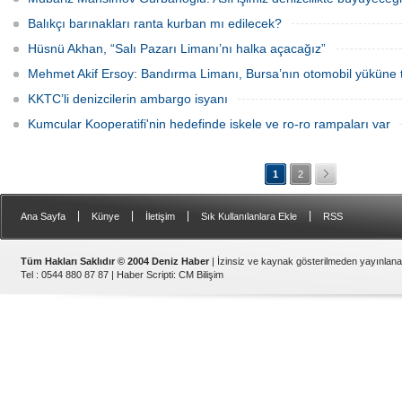
Balıkçı barınakları ranta kurban mı edilecek?
Hüsnü Akhan, “Salı Pazarı Limanı’nı halka açacağız”
Mehmet Akif Ersoy: Bandırma Limanı, Bursa’nın otomobil yüküne t
KKTC’li denizcilerin ambargo isyanı
Kumcular Kooperatifi'nin hedefinde iskele ve ro-ro rampaları var
1
2
|
|
|
|
Ana Sayfa
Künye
İletişim
Sık Kullanılanlara Ekle
RSS
Tüm Hakları Saklıdır © 2004 Deniz Haber
| İzinsiz ve kaynak gösterilmeden yayınlan
Tel : 0544 880 87 87 |
Haber Scripti
:
CM Bilişim