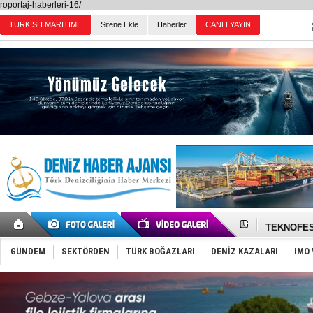
roportaj-haberleri-16/
TURKISH MARITIME
Sitene Ekle
Haberler
CANLI YAYIN
Günün Haberleri
TAYK - Eke
İstanbul v
TEKNOFEST 
Tersane işç
İngiliz akt
GÜNDEM
SEKTÖRDEN
TÜRK BOĞAZLARI
DENİZ KAZALARI
IMO 
FESCO, Kar
DESE, BIMC
GİMBİRDER 
35 milyon T
İnsansız c