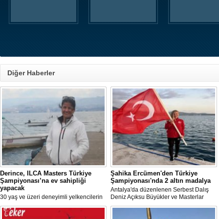
Diğer Haberler
Derince, ILCA Masters Türkiye
Şahika Ercümen'den Türkiye
Şampiyonası’na ev sahipliği
Şampiyonası'nda 2 altın madalya
yapacak
Antalya'da düzenlenen Serbest Dalış
30 yaş ve üzeri deneyimli yelkencilerin
Deniz Açıksu Büyükler ve Masterlar
mücadele ettiği ILCA Masters 2026
Bireysel Türkiye Şampiyonası'nda milli
Türkiye Şampiyonası, bu yıl Kocaeli’nin
sporcu ve serbest dalış dünya