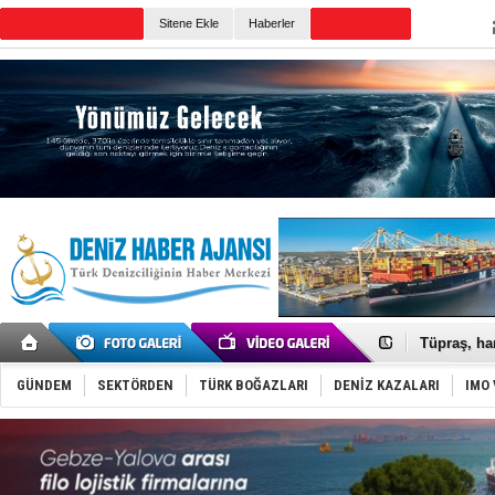
TURKISH MARITIME
Sitene Ekle
Haberler
CANLI YAYIN
Günün Haberleri
Anadolu Te
Derince, I
Tüpraş, ha
İTU AUV, D
LNG taşıma
GÜNDEM
SEKTÖRDEN
TÜRK BOĞAZLARI
DENİZ KAZALARI
IMO 
PROYAD, yat
Türkiye-Ir
Türk Armat
Deniz turi
DÖDER, 28.