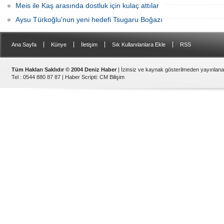
Meis ile Kaş arasında dostluk için kulaç attılar
Aysu Türkoğlu'nun yeni hedefi Tsugaru Boğazı
|
|
|
|
Ana Sayfa
Künye
İletişim
Sık Kullanılanlara Ekle
RSS
Tüm Hakları Saklıdır © 2004 Deniz Haber
| İzinsiz ve kaynak gösterilmeden yayınlan
Tel : 0544 880 87 87 |
Haber Scripti
:
CM Bilişim