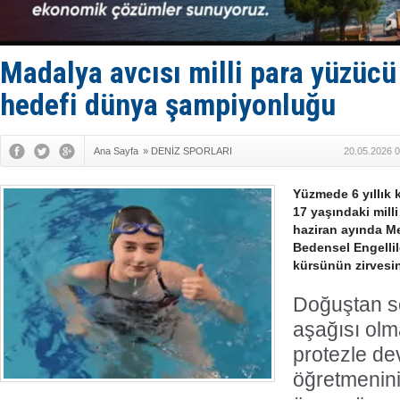
Fairline, T
Baltık Deni
Runit kubb
Limana dad
Madalya avcısı milli para yüzücü
Türk Loydu
hedefi dünya şampiyonluğu
Ana Sayfa
»
DENİZ SPORLARI
20.05.2026 0
Yüzmede 6 yıllık
17 yaşındaki mill
haziran ayında M
Bedensel Engellil
kürsünün zirvesin
Doğuştan s
aşağısı ol
protezle d
öğretmeninin