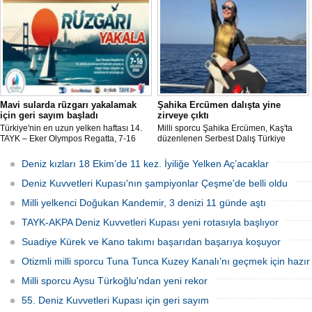
Derince ilçesinde gerçekleştirilecek.
rekortmeni Şahika Ercümen, 2 altın
madalya kazandı.
Mavi sularda rüzgarı yakalamak
Şahika Ercümen dalışta yine
için geri sayım başladı
zirveye çıktı
Türkiye'nin en uzun yelken haftası 14.
Milli sporcu Şahika Ercümen, Kaş'ta
TAYK – Eker Olympos Regatta, 7-16
düzenlenen Serbest Dalış Türkiye
Ağustos 2026 tarihleri arasında mavi
Şampiyonası'nda sabit ağırlık
sulara yelken açıyor.
kategorisinde 68 metre dalış yaparak
Deniz kızları 18 Ekim’de 11 kez. İyiliğe Yelken Aç’acaklar
şampiyon oldu.
Deniz Kuvvetleri Kupası'nın şampiyonlar Çeşme'de belli oldu
Milli yelkenci Doğukan Kandemir, 3 denizi 11 günde aştı
TAYK-AKPA Deniz Kuvvetleri Kupası yeni rotasıyla başlıyor
Suadiye Kürek ve Kano takımı başarıdan başarıya koşuyor
Otizmli milli sporcu Tuna Tunca Kuzey Kanalı’nı geçmek için hazır
Milli sporcu Aysu Türkoğlu'ndan yeni rekor
55. Deniz Kuvvetleri Kupası için geri sayım