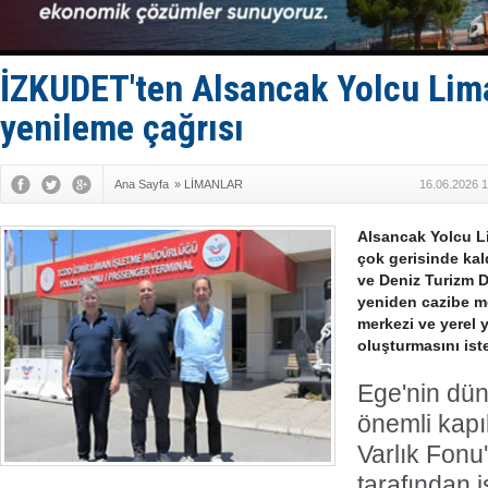
Türk Loydu
Hüseyin Me
Hat-San Te
Med Marine
İZKUDET'ten Alsancak Yolcu Lima
yenileme çağrısı
Ana Sayfa
»
LİMANLAR
16.06.2026 1
Alsancak Yolcu L
çok gerisinde kald
ve Deniz Turizm 
yeniden cazibe me
merkezi ve yerel y
oluşturmasını iste
Ege'nin dün
önemli kapıl
Varlık Fonu
tarafından i