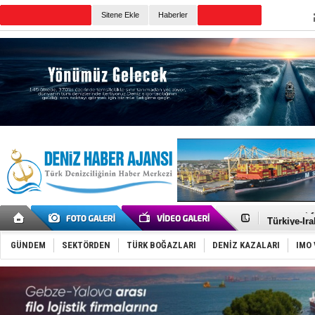
Sitene Ekle
Haberler
Günün Haberleri
İTU AUV, D
LNG taşıma
PROYAD, yat
Türkiye-Ir
Türk Armat
Deniz turi
GÜNDEM
SEKTÖRDEN
TÜRK BOĞAZLARI
DENİZ KAZALARI
IMO 
DÖDER, 28.
Fairline, T
Baltık Deni
Runit kubb
Limana dad