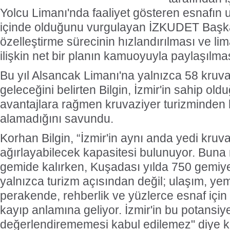
Yolcu Limanı'nda faaliyet gösteren esnafın u
içinde olduğunu vurgulayan İZKUDET Başka
özelleştirme sürecinin hızlandırılması ve li
ilişkin net bir planın kamuoyuyla paylaşılmas
Bu yıl Alsancak Limanı'na yalnızca 58 kruva
geleceğini belirten Bilgin, İzmir'in sahip old
avantajlara rağmen kruvaziyer turizminden h
alamadığını savundu.
Korhan Bilgin, “İzmir'in aynı anda yedi kruv
ağırlayabilecek kapasitesi bulunuyor. Buna 
gemide kalırken, Kuşadası yılda 750 gemiye
yalnızca turizm açısından değil; ulaşım, y
perakende, rehberlik ve yüzlerce esnaf içi
kayıp anlamına geliyor. İzmir'in bu potansiye
değerlendirememesi kabul edilemez" diye k