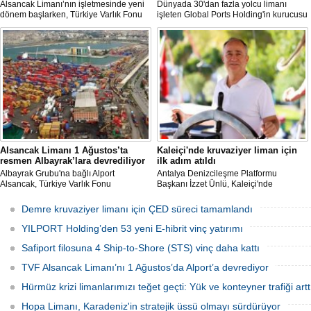
Alsancak Limanı’nın işletmesinde yeni
Dünyada 30'dan fazla yolcu limanı
dönem başlarken, Türkiye Varlık Fonu
işleten Global Ports Holding'in kurucusu
Yatırımlardan Sorumlu Genel Müdür
ve Yönetim Kurulu Başkanı Mehmet
Yardımcısı Aziz Murat Uluğ, limanda
Kutman'ın sahibi olduğu Ege Port
satış ya da imtiyaz devri yapılmadığını
Kuşadası, yeni bir yatırım hamlesine
belirterek, “Yük limanı operasyonlarını
hazırlanıyor.
yerli ve milli Alport’a teslim ettik”
açıklamasında bulundu.
Alsancak Limanı 1 Ağustos’ta
Kaleiçi'nde kruvaziyer liman için
resmen Albayrak’lara devrediliyor
ilk adım atıldı
Albayrak Grubu'na bağlı Alport
Antalya Denizcileşme Platformu
Alsancak, Türkiye Varlık Fonu
Başkanı İzzet Ünlü, Kaleiçi'nde
mülkiyetindeki İzmir Alsancak Limanı'nın
kruvaziyer liman yapımıyla ilgili
yük limanı işletmesini 1 Ağustos 2026
Ulaştırma ve Altyapı Bakanlığı 6'ncı
Demre kruvaziyer limanı için ÇED süreci tamamlandı
itibarıyla devralacağını liman
Bölge Müdürlüğü tarafından teknik
kullanıcılarına gönderdiği resmi yazıyla
çalışma başlatıldığını açıkladı.
YILPORT Holding’den 53 yeni E-hibrit vinç yatırımı
duyurdu.
Safiport filosuna 4 Ship-to-Shore (STS) vinç daha kattı
TVF Alsancak Limanı’nı 1 Ağustos’da Alport’a devrediyor
Hürmüz krizi limanlarımızı teğet geçti: Yük ve konteyner trafiği artt
Hopa Limanı, Karadeniz'in stratejik üssü olmayı sürdürüyor