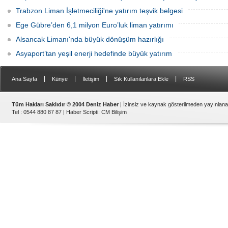
Trabzon Liman İşletmeciliği'ne yatırım teşvik belgesi
Ege Gübre’den 6,1 milyon Euro’luk liman yatırımı
Alsancak Limanı'nda büyük dönüşüm hazırlığı
Asyaport’tan yeşil enerji hedefinde büyük yatırım
|
|
|
|
Ana Sayfa
Künye
İletişim
Sık Kullanılanlara Ekle
RSS
Tüm Hakları Saklıdır © 2004 Deniz Haber
| İzinsiz ve kaynak gösterilmeden yayınlan
Tel : 0544 880 87 87 |
Haber Scripti
:
CM Bilişim