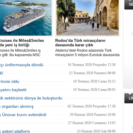
adır.
S
ruises ile Miles&Smiles
Rodos’da Türk mirasçıların
da yeni iş birliği
davasında karar çıktı
ises ile Miles&Smiles iş
Akdeniz’deki Rodos adasında Türk
ne gitti. Bu kapsamda MSC
mirasçıların 5 milyon Euroluk davasında
’e ait rezervasyonlarda
karar çıktı. Oniki Adalar Temyiz
n her 1 Euro için 1 mil kazanma
Mahkemesi, 4,7 milyon euroluk
kçı üniformasıyla döndü
16 Temmuz 2026 Perşembe 12:30
 sunulacak.
kamulaştırma davasında Yunan Devleti
i!
lehine karar verdi.
13 Temmuz 2026 Pazartesi 08:00
ncisi oldu
10 Temmuz 2026 Cuma 16:15
atını kaybetti
10 Temmuz 2026 Cuma 09:05
tik sektörünü dünya ile buluşturdu
L
08 Temmuz 2026 Çarşamba 11:00
n organları alınmış
02 Temmuz 2026 Perşembe 17:30
 Ünüvar kızını evlendirdi
29 Haziran 2026 Pazartesi 16:00
27 Haziran 2026 Cumartesi 13:05
ık askeri platform
23 Haziran 2026 Salı 08:00