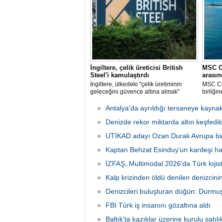
ilgileniyor.
özel ad
İngiltere, çelik üreticisi British
MSC C
Steel'i kamulaştırdı
arasın
İngiltere, ülkedeki "çelik üretiminin
MSC Cru
geleceğini güvence altına almak"
birliği
amacıyla Çin merkezli Jingye
Cruises
bünyesindeki çelik üreticisi British
harcana
Antalya'da ayrıldığı tersaneye kayna
Steel'i kamulaştırdı.
fırsatı
Denizde rekor miktarda altın keşfedild
UTİKAD adayı Ozan Durak Avrupa biri
Kaptan Behzat Esinduy'un kardeşi hay
İZFAŞ, Multimodal 2026'da Türk lojis
Kalp krizinden öldü denilen denizcini
Denizcileri buluşturan düğün: Durmuş
FBI Türk iş insanını gözaltına aldı
Baltık’ta kazıklar üzerine kurulu satıl