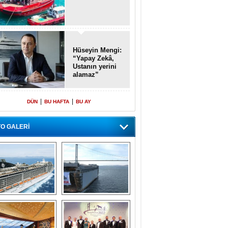
Hüseyin Mengi:
“Yapay Zekâ,
Ustanın yerini
alamaz”
|
|
DÜN
BU HAFTA
BU AY
O GALERİ
emi içinde gemi” 
Dünyada tek! 
konsepti ile MSC 
Denizaltı yüzer 
Splendida
havuzu intikal 
seyrine başladı