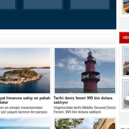
MS
eu
VİD
Ç
yat limanına sahip en pahalı
Tarihi deniz feneri 995 bin dolara
dalar
satılıyor
ın en zengin insanlarından
Virginia'daki tarihi Middle Ground Deniz
ı için yaşam tarzının bir parçası
Feneri, 995 bin dolara satılıyor.
bir süper yat değil, aynı
Restorasyon sürecinde kendi enerjisini
sa
 kendi yat limanı, helikopter
üretebilen bir yaşam alanına
 seçkin villaları da içeren koca bir
dönüştürüldü.