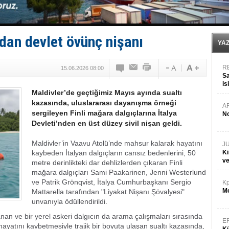
Med Marine’e yeni Römorkör!
KOSDER’den Karadeniz için ‘Çağrı’!
Kalyoncu’dan ‘Sefer’ kararı!
Tekne, su aldı: 100 yolcu, tahliye edildi
a’dan devlet övünç nişanı
Bacasında yangın çıkan Tanker, demirletildi
YA
R
15.06.2026 08:00
Sa
is
Maldivler’de geçtiğimiz Mayıs ayında sualtı
da
kazasında, uluslararası dayanışma örneği
A
sergileyen Finli mağara dalgıçlarına İtalya
No
Devleti’nden en üst düzey sivil nişan geldi.
Maldivler’in Vaavu Atolü’nde mahsur kalarak hayatını
J
kaybeden İtalyan dalgıçların cansız bedenlerini, 50
Ki
v
metre derinlikteki dar dehlizlerden çıkaran Finli
mağara dalgıçları Sami Paakarinen, Jenni Westerlund
ve Patrik Grönqvist, İtalya Cumhurbaşkanı Sergio
Kp
Mo
Mattarella tarafından "Liyakat Nişanı Şövalyesi"
unvanıyla ödüllendirildi.
nan ve bir yerel askeri dalgıcın da arama çalışmaları sırasında
E
ayatını kaybetmesiyle trajik bir boyuta ulaşan sualtı kazasında,