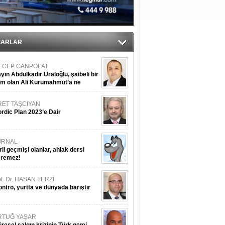
ZARLAR
ECEP CANPOLAT
yın Abdulkadir Uraloğlu, şaibeli bir
im olan Ali Kurumahmut’a ne
nışıyorsunuz?
RET TAŞCIYAN
rdic Plan 2023’e Dair
URNAL
rli geçmişi olanlar, ahlak dersi
eremez!
t. Dr. HASAN TERZİ
ntrö, yurtta ve dünyada barıştır
RTUĞ YAŞAR