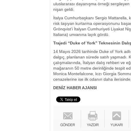
uluslararası dayanışma örneği sergileyen F
nişan geldi.
İtalya Cumhurbaşkanı Sergio Mattarella, ke
risk taşıyan kurtarma operasyonunu başa
Grönqvist’i İtalyan Cumhuriyeti Liyakat Ni
Italiana) unvanına layık gördü.
Trajedi “Duke of York” Teknesinin Dalış
14 Mayıs 2026 tarihinde Duke of York adlı 
dalgıç, planlanan sürede satıh yapmadı. Ka
çalışmalarında, İtalyan dalış rehberi ve eğ
mağaranın 50 metre derinliğinde tespit edi
Monica Montefalcone, kızı Giorgia Sommaca
cenazelerine ise ilk odanın daha ilerisinde
DENİZ HABER AJANSI