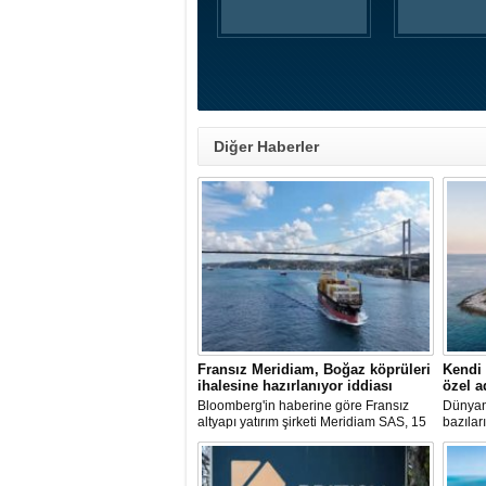
Diğer Haberler
Fransız Meridiam, Boğaz köprüleri
Kendi 
ihalesine hazırlanıyor iddiası
özel a
Bloomberg'in haberine göre Fransız
Dünyan
altyapı yatırım şirketi Meridiam SAS, 15
bazılar
Temmuz Şehitler Köprüsü ile Fatih
sadece 
Sultan Mehmet Köprüsü'nün
zamanda
özelleştirilmesine yönelik ihaleyle
pisti ve