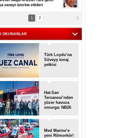
resel salgın krizinin Türk gemi
şa sanayi üzerine etkileri
1
2
pt. MESUT AZMİ GÖKSOY
lavuz kaptan kardeşlerime
hafen...
K OKUNANLAR
Türk Loydu’na
Süveyş tonaj
yetkisi
Hat-San
Tersanesi’nden
yüzer havuza
omurga: NB26
Med Marine’e
yeni Römorkör!