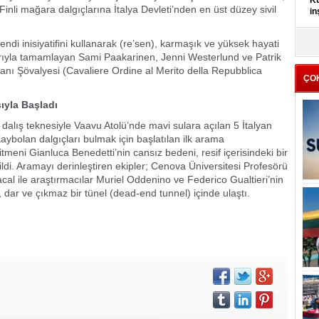
Kü
inli mağara dalgıçlarına İtalya Devleti’nden en üst düzey sivil
in
K
ndi inisiyatifini kullanarak (re’sen), karmaşık ve yüksek hayati
Kı
rıyla tamamlayan Sami Paakarinen, Jenni Westerlund ve Patrik
it
şanı Şövalyesi (Cavaliere Ordine al Merito della Repubblica
ÇO
ıyla Başladı
dalış teknesiyle Vaavu Atolü’nde mavi sulara açılan 5 İtalyan
ybolan dalgıçları bulmak için başlatılan ilk arama
itmeni Gianluca Benedetti’nin cansız bedeni, resif içerisindeki bir
ldi. Aramayı derinleştiren ekipler; Cenova Üniversitesi Profesörü
l ile araştırmacılar Muriel Oddenino ve Federico Gualtieri’nin
, dar ve çıkmaz bir tünel (dead-end tunnel) içinde ulaştı.