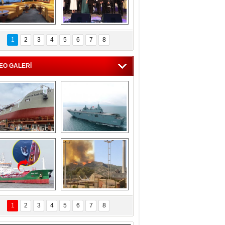
C'den 55 milyon 
5. Bosphorus Ship 
roluk turizm geliri 
Brokers Dinner, 
1
2
3
4
5
6
7
8
müjdesi
İstanbul’da yapıldı
EO GALERİ
eksan Tersanesi, 
TCG Anadolu, 
Başaran Bayrak 
tersane teknik 
tankerini suya 
seyrini tamamladı
indirdi
Göçmenlerin 
Milas’taki yangın 
imdadına Türk 
yeniden termik 
1
2
3
4
5
6
7
8
hipli MINA DENIZ 
santrallere doğru 
yetişti
ilerliyor