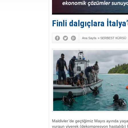
Finli dalgıçlara İtaly
Ana Sayfa
»
SERBEST KÜRSÜ
Maldivler’de geçtiğimiz Mayıs ayında yaşa
vurgun yiyerek (dekompresyon hastalığı) h