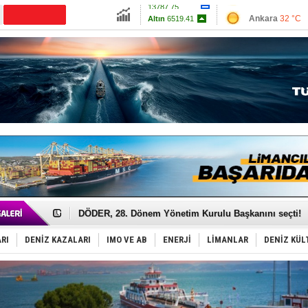
13787.75
Ankara
32 °C
Altın
6519.41
İzmir
35 °C
Dolar
47.5877
Antalya
34 °C
Euro
55.0444
Muğla
34 °C
Çanakkale
33 
Türk Armatöre 'Uyuşturucu' tutuklaması!
Deniz turizminde yeni ‘Ceza Rejimi’!
DÖDER, 28. Dönem Yönetim Kurulu Başkanını seçti!
Fairline, Türkiye’de ‘SoleMarin’i seçti
Baltık Denizi'nde tarih yazıldı!
RI
DENİZ KAZALARI
IMO VE AB
ENERJİ
LİMANLAR
DENİZ KÜL
Runit kubbesi okyanusun derinliklerinde halkı tehdit 
Dünyanın en tehlikeli yosunu: Yüz binlerce canlıyı ö
Türk Loydu’na Süveyş tonaj yetkisi
Hüseyin Mengi: “Yapay Zekâ, Ustanın yerini alamaz”
Hat-San Tersanesi’nden yüzer havuza omurga: NB26