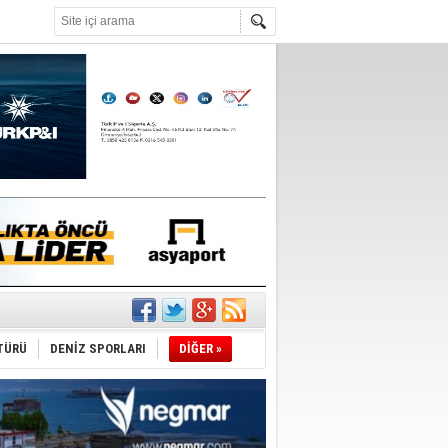
°C
TÜRÜ
DENİZ SPORLARI
DİĞER »
ediyor
ldürmüş