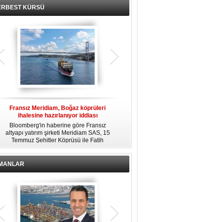
ERBEST KÜRSÜ
Fransız Meridiam, Boğaz köprüleri
Kendi yat limanına sahip en pahalı
ihalesine hazırlanıyor iddiası
özel adalar
Bloomberg'in haberine göre Fransız
Dünyanın en zengin insanlarından
altyapı yatırım şirketi Meridiam SAS, 15
bazıları için yaşam tarzının bir parçası
Temmuz Şehitler Köprüsü ile Fatih
sadece bir süper yat değil, aynı
R
Sultan Mehmet Köprüsü'nün
zamanda kendi yat limanı, helikopter
özelleştirilmesine yönelik ihaleyle
pisti ve seçkin villaları da içeren koca
ilgileniyor.
bir özel adadır.
İMANLAR