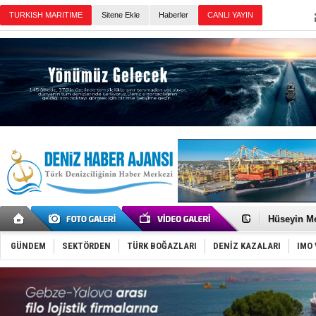
Sitene Ekle
Haberler
Günün Haberleri
Dünyanın e
Türk Loydu
Hüseyin Me
Hat-San Te
Med Marine
GÜNDEM
SEKTÖRDEN
TÜRK BOĞAZLARI
DENİZ KAZALARI
IMO 
KOSDER’den
Kalyoncu’da
Tekne, su a
Bacasında 
Dışişleri B