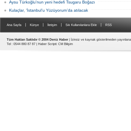
Aysu Türkoğlu'nun yeni hedefi Tsugaru Boğazı
Kulaçlar, 'İstanbul’u Yüzüyorum’da atılacak
|
|
|
|
Ana Sayfa
Künye
İletişim
Sık Kullanılanlara Ekle
RSS
Tüm Hakları Saklıdır © 2004 Deniz Haber
| İzinsiz ve kaynak gösterilmeden yayınlan
Tel : 0544 880 87 87 |
Haber Scripti
:
CM Bilişim