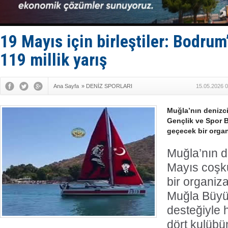
Depo ve tek
Kruvaziyer 
SES Yacht
Kargıcak K
19 Mayıs için birleştiler: Bodru
Denizlerin 
119 millik yarış
Ana Sayfa
»
DENİZ SPORLARI
15.05.2026 0
Muğla’nın denizci
Gençlik ve Spor 
geçecek bir organ
Muğla’nın de
Mayıs coşk
bir organiz
Muğla Büyük
desteğiyle h
dört kulübü