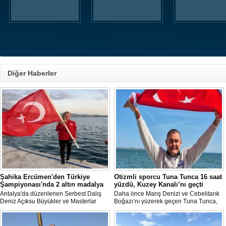
Diğer Haberler
Şahika Ercümen'den Türkiye
Otizmli sporcu Tuna Tunca 16 saat
Şampiyonası'nda 2 altın madalya
yüzdü, Kuzey Kanalı’nı geçti
Antalya'da düzenlenen Serbest Dalış
Daha önce Manş Denizi ve Cebelitarık
Deniz Açıksu Büyükler ve Masterlar
Boğazı’nı yüzerek geçen Tuna Tunca,
Bireysel Türkiye Şampiyonası'nda milli
bu müthiş başarılarına bir yenisini daha
sporcu ve serbest dalış dünya
ekledi. Tuna Tunca bu kez 16 saat
rekortmeni Şahika Ercümen, 2 altın
yüzerek Kuzey Kanalı’nı geçti.