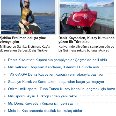
madalya kazandı.
Şahika Ercümen dalışta yine
Deniz Kayadelen, Kuzey Kutbu'nda
zirveye çıktı
yüzen ilk Türk oldu
Milli sporcu Şahika Ercümen, Kaş'ta
Kariyerinde altı dünya şampiyonluğu ve
düzenlenen Serbest Dalış Türkiye
bir Guinness rekoru bulunan Açık su
Şampiyonası'nda sabit ağırlık
yüzücüsü Deniz Kayadelen, 4 derece
kategorisinde 68 metre dalış yaparak
sıcaklıktaki Arktik sularda 1200 metre
Deniz Kuvvetleri Kupası'nın şampiyonlar Çeşme'de belli oldu
şampiyon oldu.
yüzerek Kuzey Kutbu'nda yüzen ilk Türk
oldu.
Milli yelkenci Doğukan Kandemir, 3 denizi 11 günde aştı
TAYK-AKPA Deniz Kuvvetleri Kupası yeni rotasıyla başlıyor
Suadiye Kürek ve Kano takımı başarıdan başarıya koşuyor
Otizmli milli sporcu Tuna Tunca Kuzey Kanalı’nı geçmek için hazır
Milli sporcu Aysu Türkoğlu'ndan yeni rekor
55. Deniz Kuvvetleri Kupası için geri sayım
Meis ile Kaş arasında dostluk için kulaç attılar