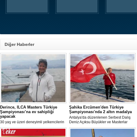
Diğer Haberler
Derince, ILCA Masters Türkiye
Şahika Ercümen'den Türkiye
Şampiyonası’na ev sahipliği
Şampiyonası'nda 2 altın madalya
yapacak
Antalya'da düzenlenen Serbest Dalış
30 yaş ve üzeri deneyimli yelkencilerin
Deniz Açıksu Büyükler ve Masterlar
mücadele ettiği ILCA Masters 2026
Bireysel Türkiye Şampiyonası'nda milli
Türkiye Şampiyonası, bu yıl Kocaeli’nin
sporcu ve serbest dalış dünya
Derince ilçesinde gerçekleştirilecek.
rekortmeni Şahika Ercümen, 2 altın