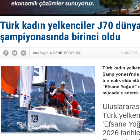
Baltık Deni
Runit kubb
Limana dad
Türk Loydu
Türk kadın yelkenciler J70 düny
şampiyonasında birinci oldu
Ana Sayfa
»
DENİZ SPORLARI
11.06.2026 
Türk kadın yelken
Şampiyonası'nda
birincilik elde ett
"Efsane Yoğurt" e
mücadele ederek ö
Uluslararas
Türk yelkenc
‘Efsane Yoğ
2026 tarihl