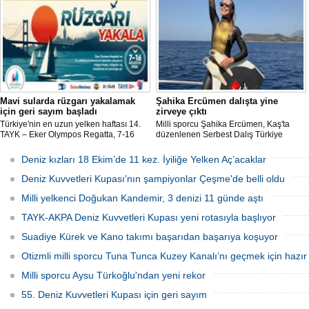
madalya kazandı.
Mavi sularda rüzgarı yakalamak
Şahika Ercümen dalışta yine
için geri sayım başladı
zirveye çıktı
Türkiye'nin en uzun yelken haftası 14.
Milli sporcu Şahika Ercümen, Kaş'ta
TAYK – Eker Olympos Regatta, 7-16
düzenlenen Serbest Dalış Türkiye
Ağustos 2026 tarihleri arasında mavi
Şampiyonası'nda sabit ağırlık
sulara yelken açıyor.
kategorisinde 68 metre dalış yaparak
Deniz kızları 18 Ekim’de 11 kez. İyiliğe Yelken Aç’acaklar
şampiyon oldu.
Deniz Kuvvetleri Kupası'nın şampiyonlar Çeşme'de belli oldu
Milli yelkenci Doğukan Kandemir, 3 denizi 11 günde aştı
TAYK-AKPA Deniz Kuvvetleri Kupası yeni rotasıyla başlıyor
Suadiye Kürek ve Kano takımı başarıdan başarıya koşuyor
Otizmli milli sporcu Tuna Tunca Kuzey Kanalı’nı geçmek için hazır
Milli sporcu Aysu Türkoğlu'ndan yeni rekor
55. Deniz Kuvvetleri Kupası için geri sayım