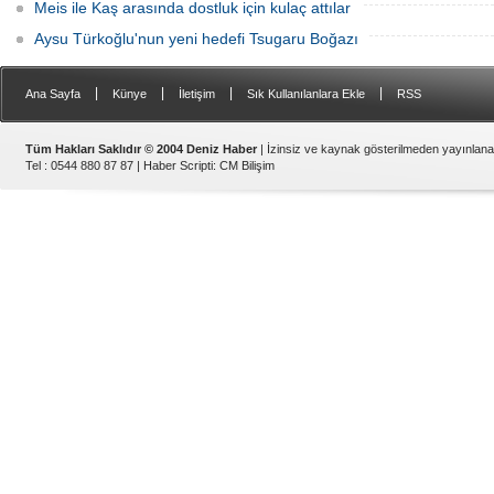
Meis ile Kaş arasında dostluk için kulaç attılar
Aysu Türkoğlu'nun yeni hedefi Tsugaru Boğazı
|
|
|
|
Ana Sayfa
Künye
İletişim
Sık Kullanılanlara Ekle
RSS
Tüm Hakları Saklıdır © 2004 Deniz Haber
| İzinsiz ve kaynak gösterilmeden yayınlan
Tel : 0544 880 87 87 |
Haber Scripti
:
CM Bilişim