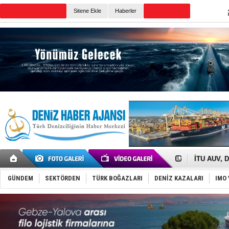
TURKISH MARITIME
Sitene Ekle
Haberler
CANLI YAYIN
Günün Haberleri
Anadolu Te
Derince, I
Tüpraş, ha
İTU AUV, D
LNG taşıma
PROYAD, yat
GÜNDEM
SEKTÖRDEN
TÜRK BOĞAZLARI
DENİZ KAZALARI
IMO 
Türkiye-Ir
Türk Armat
Deniz turi
DÖDER, 28.
Fairline, T