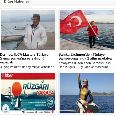
Diğer Haberler
Derince, ILCA Masters Türkiye
Şahika Ercümen'den Türkiye
Şampiyonası’na ev sahipliği
Şampiyonası'nda 2 altın madalya
yapacak
Antalya'da düzenlenen Serbest Dalış
30 yaş ve üzeri deneyimli yelkencilerin
Deniz Açıksu Büyükler ve Masterlar
mücadele ettiği ILCA Masters 2026
Bireysel Türkiye Şampiyonası'nda milli
Türkiye Şampiyonası, bu yıl Kocaeli’nin
sporcu ve serbest dalış dünya
Derince ilçesinde gerçekleştirilecek.
rekortmeni Şahika Ercümen, 2 altın
madalya kazandı.