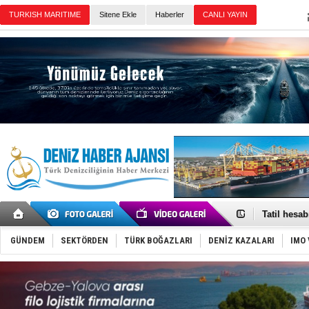
Sitene Ekle
Haberler
Günün Haberleri
Rus İHA’la
Karadeniz’
Tatil hesab
Rusya, göl
Enejota ti
GÜNDEM
SEKTÖRDEN
TÜRK BOĞAZLARI
DENİZ KAZALARI
IMO 
Denizcilik
Türkiye’den
‘14. Olymp
Taksi Botla
TÜRKLİM Ba