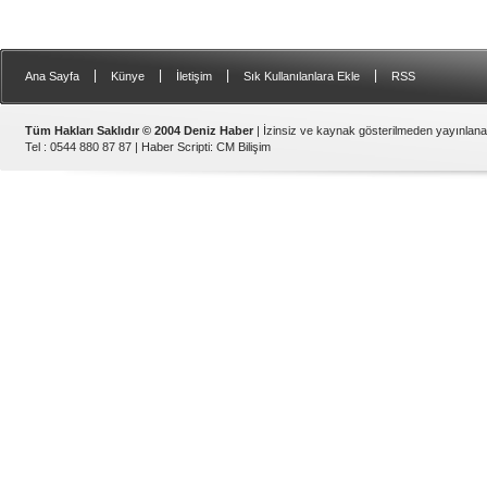
|
|
|
|
Ana Sayfa
Künye
İletişim
Sık Kullanılanlara Ekle
RSS
Tüm Hakları Saklıdır © 2004 Deniz Haber
| İzinsiz ve kaynak gösterilmeden yayınlan
Tel : 0544 880 87 87 |
Haber Scripti
:
CM Bilişim