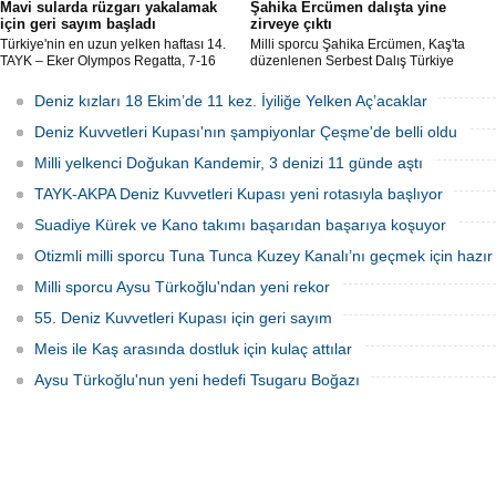
Mavi sularda rüzgarı yakalamak
Şahika Ercümen dalışta yine
için geri sayım başladı
zirveye çıktı
Türkiye'nin en uzun yelken haftası 14.
Milli sporcu Şahika Ercümen, Kaş'ta
TAYK – Eker Olympos Regatta, 7-16
düzenlenen Serbest Dalış Türkiye
Ağustos 2026 tarihleri arasında mavi
Şampiyonası'nda sabit ağırlık
sulara yelken açıyor.
kategorisinde 68 metre dalış yaparak
Deniz kızları 18 Ekim’de 11 kez. İyiliğe Yelken Aç’acaklar
şampiyon oldu.
Deniz Kuvvetleri Kupası'nın şampiyonlar Çeşme'de belli oldu
Milli yelkenci Doğukan Kandemir, 3 denizi 11 günde aştı
TAYK-AKPA Deniz Kuvvetleri Kupası yeni rotasıyla başlıyor
Suadiye Kürek ve Kano takımı başarıdan başarıya koşuyor
Otizmli milli sporcu Tuna Tunca Kuzey Kanalı’nı geçmek için hazır
Milli sporcu Aysu Türkoğlu'ndan yeni rekor
55. Deniz Kuvvetleri Kupası için geri sayım
Meis ile Kaş arasında dostluk için kulaç attılar
Aysu Türkoğlu'nun yeni hedefi Tsugaru Boğazı