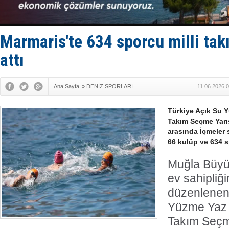
SOCAR da M
Türkiye'nin
Dünyanın e
Hürmüz’de
Marmaris'te 634 sporcu milli tak
Rusya'nın g
attı
Ana Sayfa
»
DENİZ SPORLARI
11.06.2026 
Türkiye Açık Su 
Takım Seçme Yarış
arasında İçmeler 
66 kulüp ve 634 s
Muğla Büyük
ev sahipliğ
düzenlenen
Yüzme Yaz 
Takım Seçm