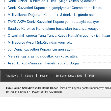
Deniz kızları 18 Ekim’de 11 kez. İyiliğe Yelken Aç’acaklar
şampiyon oldu.
Deniz Kuvvetleri Kupası'nın şampiyonlar Çeşme'de belli oldu
Milli yelkenci Doğukan Kandemir, 3 denizi 11 günde aştı
TAYK-AKPA Deniz Kuvvetleri Kupası yeni rotasıyla başlıyor
Suadiye Kürek ve Kano takımı başarıdan başarıya koşuyor
Otizmli milli sporcu Tuna Tunca Kuzey Kanalı’nı geçmek için hazır
Milli sporcu Aysu Türkoğlu'ndan yeni rekor
55. Deniz Kuvvetleri Kupası için geri sayım
Meis ile Kaş arasında dostluk için kulaç attılar
Aysu Türkoğlu'nun yeni hedefi Tsugaru Boğazı
|
|
|
|
Ana Sayfa
Künye
İletişim
Sık Kullanılanlara Ekle
RSS
Tüm Hakları Saklıdır © 2004 Deniz Haber
| İzinsiz ve kaynak gösterilmeden yayınlan
Tel : 0544 880 87 87 |
Haber Scripti
:
CM Bilişim