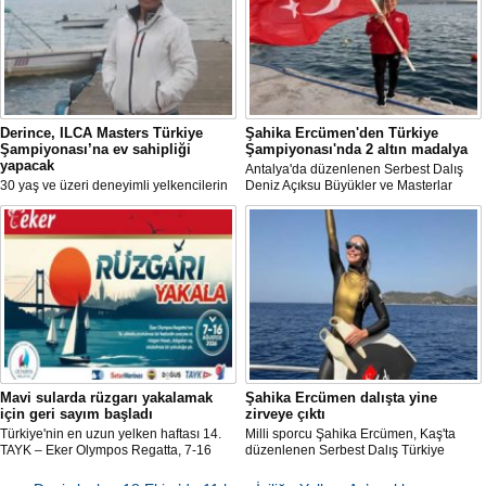
Derince, ILCA Masters Türkiye
Şahika Ercümen'den Türkiye
Şampiyonası’na ev sahipliği
Şampiyonası'nda 2 altın madalya
yapacak
Antalya'da düzenlenen Serbest Dalış
30 yaş ve üzeri deneyimli yelkencilerin
Deniz Açıksu Büyükler ve Masterlar
mücadele ettiği ILCA Masters 2026
Bireysel Türkiye Şampiyonası'nda milli
Türkiye Şampiyonası, bu yıl Kocaeli’nin
sporcu ve serbest dalış dünya
Derince ilçesinde gerçekleştirilecek.
rekortmeni Şahika Ercümen, 2 altın
madalya kazandı.
Mavi sularda rüzgarı yakalamak
Şahika Ercümen dalışta yine
için geri sayım başladı
zirveye çıktı
Türkiye'nin en uzun yelken haftası 14.
Milli sporcu Şahika Ercümen, Kaş'ta
TAYK – Eker Olympos Regatta, 7-16
düzenlenen Serbest Dalış Türkiye
Ağustos 2026 tarihleri arasında mavi
Şampiyonası'nda sabit ağırlık
sulara yelken açıyor.
kategorisinde 68 metre dalış yaparak