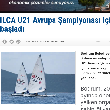
Dron saldı
'REGAL 1' i
Gemide 5 t
Yakıt barcı
ILCA U21 Avrupa Şampiyonası içi
Rus İHA’la
başladı
Ana Sayfa
»
DENİZ SPORLARI
05.06.2026 
Bodrum Belediye
Şubesi ev sahipl
U21 Avrupa Şampi
için sporcu kayıt
Ekim 2026 tarihle
yapılacak.
Bodrum, 202
ayında önem
yelken org
sahipliği y