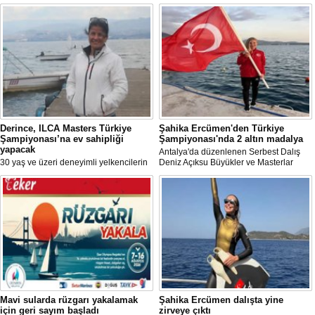
Derince, ILCA Masters Türkiye
Şahika Ercümen'den Türkiye
Şampiyonası’na ev sahipliği
Şampiyonası'nda 2 altın madalya
yapacak
Antalya'da düzenlenen Serbest Dalış
30 yaş ve üzeri deneyimli yelkencilerin
Deniz Açıksu Büyükler ve Masterlar
mücadele ettiği ILCA Masters 2026
Bireysel Türkiye Şampiyonası'nda milli
Türkiye Şampiyonası, bu yıl Kocaeli’nin
sporcu ve serbest dalış dünya
Derince ilçesinde gerçekleştirilecek.
rekortmeni Şahika Ercümen, 2 altın
madalya kazandı.
Mavi sularda rüzgarı yakalamak
Şahika Ercümen dalışta yine
için geri sayım başladı
zirveye çıktı