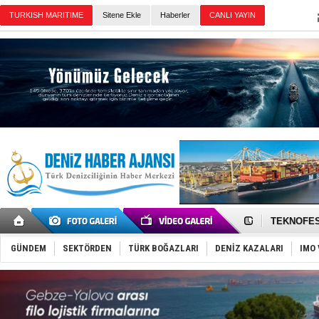
TURKISH MARITIME
Sitene Ekle
Haberler
CANLI YAYIN
Günün Haberleri
TAYK - Eke
İstanbul v
TEKNOFEST 
Tersane işç
İngiliz akt
GÜNDEM
SEKTÖRDEN
TÜRK BOĞAZLARI
DENİZ KAZALARI
IMO 
FESCO, Kar
DESE, BIMC
GİMBİRDER 
35 milyon T
İnsansız c