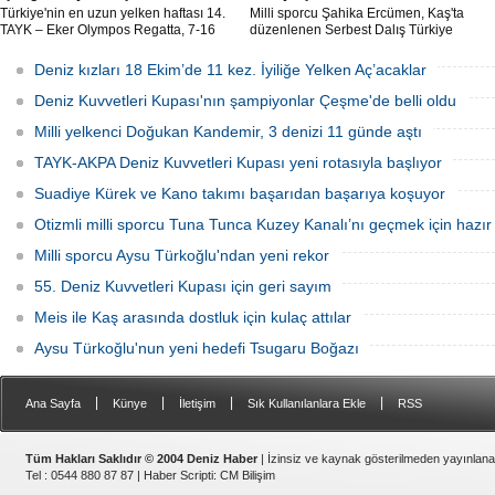
Türkiye'nin en uzun yelken haftası 14.
Milli sporcu Şahika Ercümen, Kaş'ta
TAYK – Eker Olympos Regatta, 7-16
düzenlenen Serbest Dalış Türkiye
Ağustos 2026 tarihleri arasında mavi
Şampiyonası'nda sabit ağırlık
sulara yelken açıyor.
kategorisinde 68 metre dalış yaparak
Deniz kızları 18 Ekim’de 11 kez. İyiliğe Yelken Aç’acaklar
şampiyon oldu.
Deniz Kuvvetleri Kupası'nın şampiyonlar Çeşme'de belli oldu
Milli yelkenci Doğukan Kandemir, 3 denizi 11 günde aştı
TAYK-AKPA Deniz Kuvvetleri Kupası yeni rotasıyla başlıyor
Suadiye Kürek ve Kano takımı başarıdan başarıya koşuyor
Otizmli milli sporcu Tuna Tunca Kuzey Kanalı’nı geçmek için hazır
Milli sporcu Aysu Türkoğlu'ndan yeni rekor
55. Deniz Kuvvetleri Kupası için geri sayım
Meis ile Kaş arasında dostluk için kulaç attılar
Aysu Türkoğlu'nun yeni hedefi Tsugaru Boğazı
|
|
|
|
Ana Sayfa
Künye
İletişim
Sık Kullanılanlara Ekle
RSS
Tüm Hakları Saklıdır © 2004 Deniz Haber
| İzinsiz ve kaynak gösterilmeden yayınlan
Tel : 0544 880 87 87 |
Haber Scripti
:
CM Bilişim