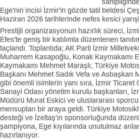
sahipliğind
Ege'nin incisi İzmir'in gözde tatil beldesi Ç
Haziran 2026 tarihlerinde nefes kesici yarı
Prestijli organizasyonun hazırlık süreci, İz
Efes'te geniş bir katılımla düzenlenen tanıtı
taçlandı. Toplantıda; AK Parti İzmir Milletve
Muharrem Kasapoğlu, Konak Kaymakamı E
Kaymakamı Mehmet Maraşlı, Türkiye Motos
Başkanı Mehmet Sadık Vefa ve Asbaşkan 
gibi önemli isimlerin yanı sıra, İzmir Ticare
Sanayi Odası yönetim kurulu başkanları, İzm
Müdürü Murat Eskici ve uluslararası sporcul
mensupları bir araya geldi. Türkiye Motosi
desteği ve İzeltaş'ın sponsorluğunda düze
şampiyona, Ege kıyılarında unutulmaz anla
hazırlanıyor.