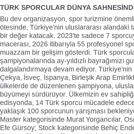
TÜRK SPORCULAR DÜNYA SAHNESİND
Bu dev organizasyon, spor turizmine önemli
ötesinde, Türkiye'nin uluslararası alandaki 
bir değer katacak. 2023'te sadece 7 sporcu
macerası, 2026 itibarıyla 55 profesyonel s
muazzam bir gelişim gösterdi. Türk sporcul
şampiyonalarında ay-yıldızlı bayrağımızı gu
dalgalandırmaya devam ediyor. Türkiye'nin 
Çekya, İsveç, İspanya, Birleşik Arap Emirlikl
ülkelerde de düzenlenen şampiyona, ulusla
büyümeyi sürdürüyor. Ülkemizin ev sahipliğ
edisyonda, 14 Türk sporcu mücadele edec
yaklaşık 100 sporcunun yarışması bekleniyor
Master kategorisinde Murat Yorgancılar, O
Efe Gürsoy; Stock kategorisinde Behiç Ende