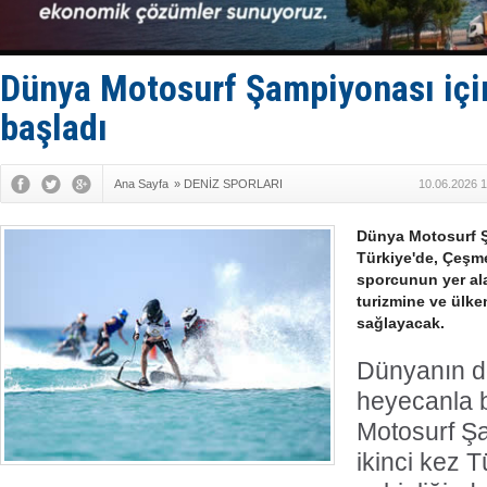
Yüzyıl son
Anadolu Te
Derince, I
Tüpraş, ha
Dünya Motosurf Şampiyonası içi
İTU AUV, D
başladı
Ana Sayfa
»
DENİZ SPORLARI
10.06.2026 1
Dünya Motosurf Ş
Türkiye'de, Çeşm
sporcunun yer al
turizmine ve ülke
sağlayacak.
Dünyanın dö
heyecanla 
Motosurf Ş
ikinci kez T