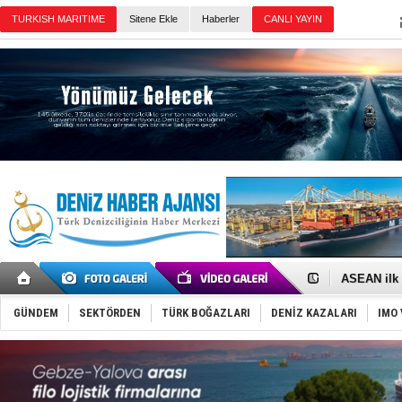
TURKISH MARITIME
Sitene Ekle
Haberler
CANLI YAYIN
Günün Haberleri
D-Marin, A
Van’da inş
ASEAN ilk 
TAYK - Eke
İstanbul v
GÜNDEM
SEKTÖRDEN
TÜRK BOĞAZLARI
DENİZ KAZALARI
IMO 
TEKNOFEST 
Tersane işç
İngiliz akt
FESCO, Kar
DESE, BIMC