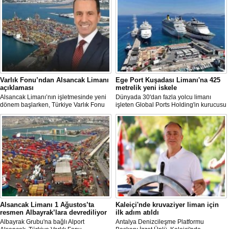
Varlık Fonu’ndan Alsancak Limanı
Ege Port Kuşadası Limanı'na 425
açıklaması
metrelik yeni iskele
Alsancak Limanı’nın işletmesinde yeni
Dünyada 30'dan fazla yolcu limanı
dönem başlarken, Türkiye Varlık Fonu
işleten Global Ports Holding'in kurucusu
Yatırımlardan Sorumlu Genel Müdür
ve Yönetim Kurulu Başkanı Mehmet
Yardımcısı Aziz Murat Uluğ, limanda
Kutman'ın sahibi olduğu Ege Port
satış ya da imtiyaz devri yapılmadığını
Kuşadası, yeni bir yatırım hamlesine
belirterek, “Yük limanı operasyonlarını
hazırlanıyor.
yerli ve milli Alport’a teslim ettik”
açıklamasında bulundu.
Alsancak Limanı 1 Ağustos’ta
Kaleiçi'nde kruvaziyer liman için
resmen Albayrak’lara devrediliyor
ilk adım atıldı
Albayrak Grubu'na bağlı Alport
Antalya Denizcileşme Platformu