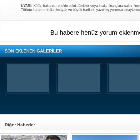
UYARI:
Küfür, hakaret, rencide edici cümleler veya imalar, inançlara saldırı içer
Türkçe karakter kullanılmayan ve büyük harflerle yazılmış yorumlar onaylanm
Bu habere henüz yorum eklenme
SON EKLENEN
GALERİLER
Diğer Haberler