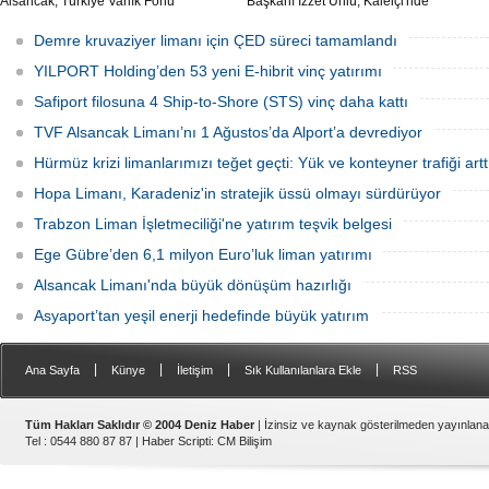
Alsancak, Türkiye Varlık Fonu
Başkanı İzzet Ünlü, Kaleiçi'nde
mülkiyetindeki İzmir Alsancak Limanı'nın
kruvaziyer liman yapımıyla ilgili
yük limanı işletmesini 1 Ağustos 2026
Ulaştırma ve Altyapı Bakanlığı 6'ncı
Demre kruvaziyer limanı için ÇED süreci tamamlandı
itibarıyla devralacağını liman
Bölge Müdürlüğü tarafından teknik
kullanıcılarına gönderdiği resmi yazıyla
çalışma başlatıldığını açıkladı.
YILPORT Holding’den 53 yeni E-hibrit vinç yatırımı
duyurdu.
Safiport filosuna 4 Ship-to-Shore (STS) vinç daha kattı
TVF Alsancak Limanı’nı 1 Ağustos’da Alport’a devrediyor
Hürmüz krizi limanlarımızı teğet geçti: Yük ve konteyner trafiği artt
Hopa Limanı, Karadeniz'in stratejik üssü olmayı sürdürüyor
Trabzon Liman İşletmeciliği'ne yatırım teşvik belgesi
Ege Gübre’den 6,1 milyon Euro’luk liman yatırımı
Alsancak Limanı'nda büyük dönüşüm hazırlığı
Asyaport’tan yeşil enerji hedefinde büyük yatırım
|
|
|
|
Ana Sayfa
Künye
İletişim
Sık Kullanılanlara Ekle
RSS
Tüm Hakları Saklıdır © 2004 Deniz Haber
| İzinsiz ve kaynak gösterilmeden yayınlan
Tel : 0544 880 87 87 |
Haber Scripti
:
CM Bilişim