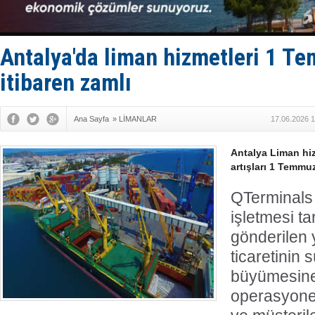
GİMBİRDER 
35 milyon T
İnsansız c
Yüzyıl son
Antalya'da liman hizmetleri 1 T
Anadolu Te
itibaren zamlı
Ana Sayfa
»
LİMANLAR
17.06.2026 1
Antalya Liman hiz
artışları 1 Temmu
QTerminals
işletmesi ta
gönderilen 
ticaretinin s
büyümesine
operasyonel 