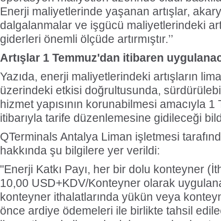
Enerji maliyetlerinde yaşanan artışlar, akarya
dalgalanmalar ve işgücü maliyetlerindeki ar
giderleri önemli ölçüde artırmıştır.’’
Artışlar 1 Temmuz'dan itibaren uygulana
Yazıda, enerji maliyetlerindeki artışların li
üzerindeki etkisi doğrultusunda, sürdürülebil
hizmet yapısının korunabilmesi amacıyla 1
itibarıyla tarife düzenlemesine gidileceği bildi
QTerminals Antalya Liman işletmesi tarafından
hakkında şu bilgilere yer verildi:
"Enerji Katkı Payı, her bir dolu konteyner (İth
10,00 USD+KDV/Konteyner olarak uygulana
konteyner ithalatlarında yükün veya konteyn
önce ardiye ödemeleri ile birlikte tahsil edil