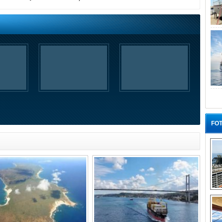
FOT
“G