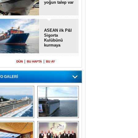
yoğun talep var
ASEAN ilk P&I
Sigorta
Kulübünü
kurmaya
hazırlanıyor
|
|
DÜN
BU HAFTA
BU AY
O GALERİ
emi içinde gemi” 
Dünyada tek! 
konsepti ile MSC 
Denizaltı yüzer 
Splendida
havuzu intikal 
seyrine başladı