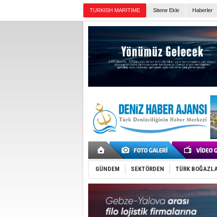
TURKISH MARITIME
Sitene Ekle
Haberler
Günün Haberleri
GÜNDEM
SEKTÖRDEN
TÜRK BOĞAZLA