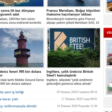
 sonra ilk kez dünyaya
Fransız Meridiam, Boğaz köprüleri
MS
 gizemli ada!
ihalesine hazırlanıyor iddiası
eu
adası, 1864'ten beri süren
Bloomberg'in haberine göre Fransız
onunu sona erdirerek kontrollü
altyapı yatırım şirketi Meridiam SAS, 15
iyaretlerine açıldı. Ada sakinleri,
Temmuz Şehitler Köprüsü ile Fatih
teknolojiden uzak, katı
Sultan Mehmet Köprüsü'nün
VİD
rla dolu bir yaşam sürdürüyor.
özelleştirilmesine yönelik ihaleyle
ilgileniyor.
Ç
 deniz feneri 995 bin dolara
İngiltere, çelik üreticisi British
or
Steel'i kamulaştırdı
a'daki tarihi Middle Ground Deniz
İngiltere, ülkedeki "çelik üretiminin
 995 bin dolara satılıyor.
geleceğini güvence altına almak"
syon sürecinde kendi enerjisini
amacıyla Çin merkezli Jingye
len bir yaşam alanına
bünyesindeki çelik üreticisi British
 yeni iş birliği
18 Temmuz 2026 Cumartesi 00:10
ürüldü.
Steel'i kamulaştırdı.
 karar çıktı
17 Temmuz 2026 Cuma 00:01
sa
kçı üniformasıyla döndü
16 Temmuz 2026 Perşembe 12:30