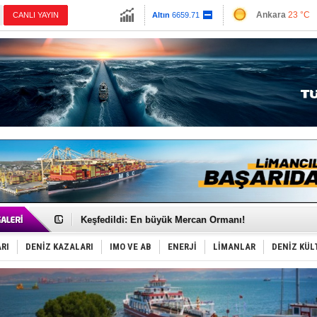
13779.39
Ankara
23 °C
CANLI YAYIN
Altın
6659.71
İzmir
29 °C
Dolar
47.6791
Antalya
29 °C
Euro
55.1258
Muğla
24 °C
Çanakkale
26 
Hürmüz’de bekleyen gemiler biyolojik bombaya dönü
Rusya'nın gizli filosu büyüyor!
Keşfedildi: En büyük Mercan Ormanı!
D-Marin, Avrupa'nın tekne fuarlarına çıkarma yapacak
Van’da inşa edilen teknelere yoğun talep var
ASEAN ilk P&I Sigorta Kulübünü kurmaya hazırlanıyo
RI
DENİZ KAZALARI
IMO VE AB
ENERJİ
LİMANLAR
DENİZ KÜL
TAYK - Eker Olympos Regatta'da ilk start!
İstanbul ve Çanakkale: 6 ayda 40.000 gemi
TEKNOFEST ‘Mavi Vatan’ ziyaretçi kayıtları başladı!
Tersane işçilerinin direnişi, kazanımla sonuçlandı
İngiliz aktivistler, gemide mahsur kaldı!