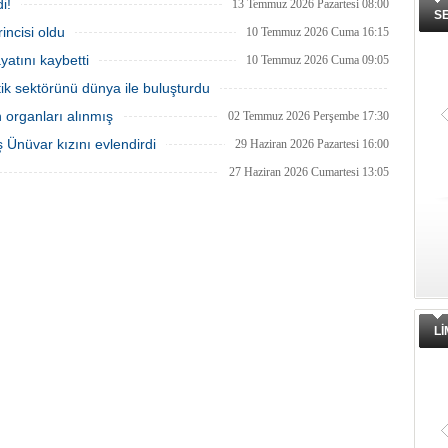
i!
13 Temmuz 2026 Pazartesi 08:00
S
ncisi oldu
10 Temmuz 2026 Cuma 16:15
atını kaybetti
10 Temmuz 2026 Cuma 09:05
tik sektörünü dünya ile buluşturdu
08 Temmuz 2026 Çarşamba 11:00
n organları alınmış
02 Temmuz 2026 Perşembe 17:30
 Ünüvar kızını evlendirdi
29 Haziran 2026 Pazartesi 16:00
27 Haziran 2026 Cumartesi 13:05
L