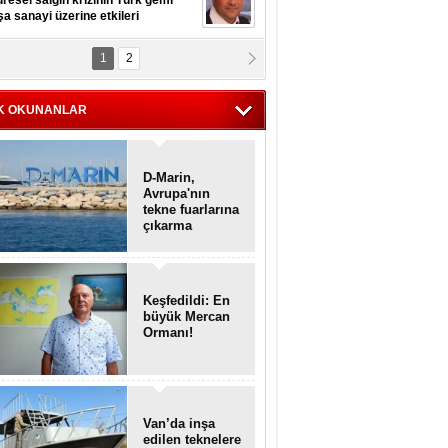
resel salgın krizinin Türk gemi
şa sanayi üzerine etkileri
1
2
pt. MESUT AZMİ GÖKSOY
lavuz kaptan kardeşlerime
hafen...
K OKUNANLAR
D-Marin,
Avrupa'nın
tekne fuarlarına
çıkarma
yapacak
Keşfedildi: En
büyük Mercan
Ormanı!
Van’da inşa
edilen teknelere