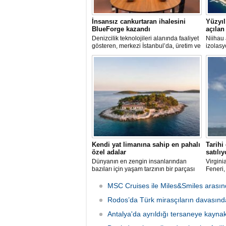
İnsansız cankurtaran ihalesini
Yüzyıl
BlueForge kazandı
açılan
Denizcilik teknolojileri alanında faaliyet
Niihau 
gösteren, merkezi İstanbul’da, üretim ve
izolasy
Ar-Ge faaliyetlerinin önemli bölümünü
turist z
ise Trabzon’da sürdüren BlueForge,
modern 
ResQR insansız cankurtaran sistemi
kuralla
ihalesini kazandı
Kendi yat limanına sahip en pahalı
Tarihi
özel adalar
satılıy
Dünyanın en zengin insanlarından
Virgini
bazıları için yaşam tarzının bir parçası
Feneri,
sadece bir süper yat değil, aynı
Restora
zamanda kendi yat limanı, helikopter
üretebi
MSC Cruises ile Miles&Smiles arasında
pisti ve seçkin villaları da içeren koca bir
dönüşt
özel adadır.
Rodos’da Türk mirasçıların davasında
Antalya'da ayrıldığı tersaneye kayna