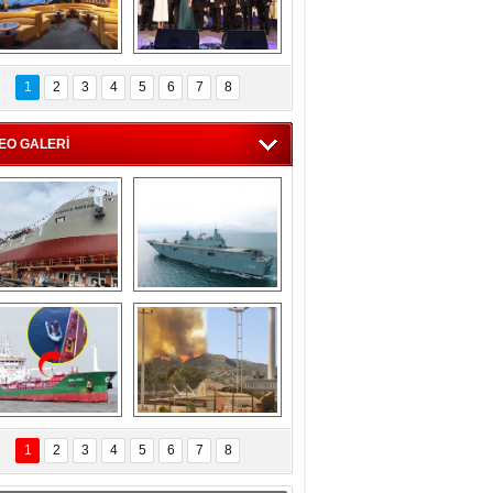
C'den 55 milyon 
5. Bosphorus Ship 
roluk turizm geliri 
Brokers Dinner, 
1
2
3
4
5
6
7
8
müjdesi
İstanbul’da yapıldı
EO GALERİ
eksan Tersanesi, 
TCG Anadolu, 
Başaran Bayrak 
tersane teknik 
tankerini suya 
seyrini tamamladı
indirdi
Göçmenlerin 
Milas’taki yangın 
imdadına Türk 
yeniden termik 
1
2
3
4
5
6
7
8
hipli MINA DENIZ 
santrallere doğru 
yetişti
ilerliyor