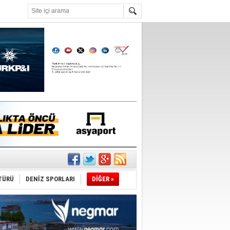
°C
şüyor
r
TÜRÜ
DENİZ SPORLARI
DİĞER »