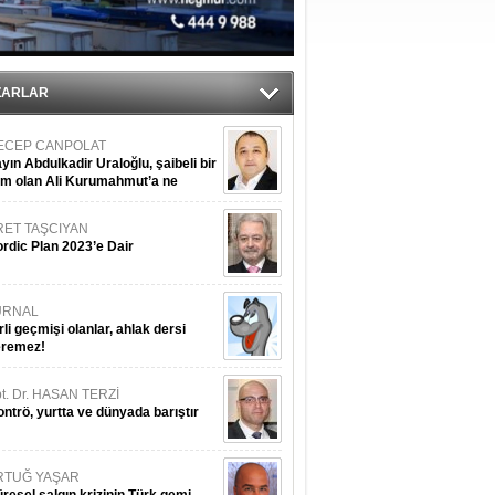
du
tı
ZARLAR
ECEP CANPOLAT
yın Abdulkadir Uraloğlu, şaibeli bir
im olan Ali Kurumahmut’a ne
nışıyorsunuz?
RET TAŞCIYAN
rdic Plan 2023’e Dair
URNAL
rli geçmişi olanlar, ahlak dersi
eremez!
t. Dr. HASAN TERZİ
ntrö, yurtta ve dünyada barıştır
RTUĞ YAŞAR