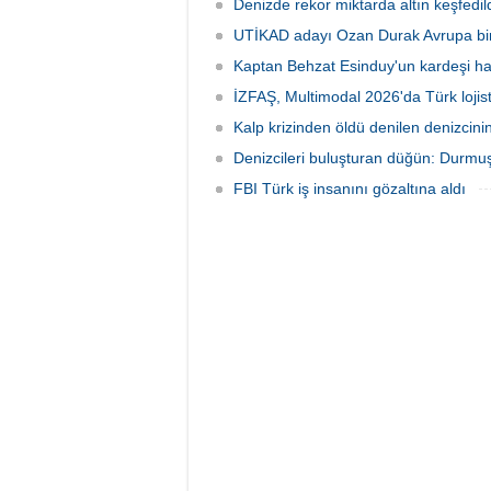
Denizde rekor miktarda altın keşfedild
UTİKAD adayı Ozan Durak Avrupa biri
Kaptan Behzat Esinduy'un kardeşi hay
İZFAŞ, Multimodal 2026'da Türk lojis
Kalp krizinden öldü denilen denizcini
Denizcileri buluşturan düğün: Durmuş
FBI Türk iş insanını gözaltına aldı