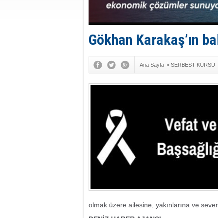
Gökhan Karakaş’ın ba
Ana Sayfa
»
SERBEST KÜRSÜ
olmak üzere ailesine, yakınlarına ve sevenl