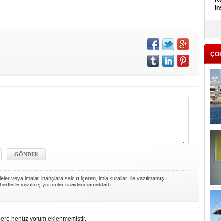
Kü
in
K
Kı
it
ÇO
ler veya imalar, inançlara saldırı içeren, imla kuralları ile yazılmamış,
harflerle yazılmış yorumlar onaylanmamaktadır.
ere henüz yorum eklenmemiştir.