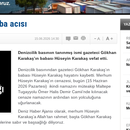
FESCO, Karadeniz'de yeni sevkiyat taleplerini durdur
DESE, BIMCO’ya katıldı
GİMBİRDER gemi inşa yan sanayinin sorunlarını tartış
35 milyon TL'lik tekne projesinde karar çıktı
ba acısı
YA
R
15.06.2026 14:30
Sa
is
Denizcilik basınıın tanınmış ismi gazeteci Gökhan
da
Karakaş’ın babası Hüseyin Karakaş vefat etti.
A
No
Denizcilik basınından gazeteci Gökhan Karakaş’ın
babası Hüseyin Karakaş hayatını kaybetti.
Merhum
Hüseyin Karakaş’ın cenazesi, bugün (15 Haziran
J
2026 Pazartesi) ikindi namazını müteakip Maltepe
Ki
v
Tugayyolu Ömer Halis Demir Camii’nde kılınacak
cenaze namazının ardından son yolculuğuna
uğurlanacak.
Kp
Mo
Deniz Haber Ajansı olarak, merhum Hüseyin
Karakaş’a Allah’tan rahmet; başta Gökhan Karakaş
erine sabır ve başsağlığı diliyoruz.
E