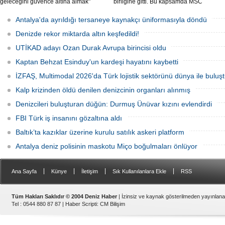
geleceğini güvence altına almak"
birliğine gitti. Bu kapsamda MSC
amacıyla Çin merkezli Jingye
Cruises’e ait rezervasyonlarda
bünyesindeki çelik üreticisi British
harcanan her 1 Euro için 1 mil kazanma
Antalya'da ayrıldığı tersaneye kaynakçı üniformasıyla döndü
Steel'i kamulaştırdı.
fırsatı sunulacak.
Denizde rekor miktarda altın keşfedildi!
UTİKAD adayı Ozan Durak Avrupa birincisi oldu
Kaptan Behzat Esinduy'un kardeşi hayatını kaybetti
İZFAŞ, Multimodal 2026'da Türk lojistik sektörünü dünya ile buluş
Kalp krizinden öldü denilen denizcinin organları alınmış
Denizcileri buluşturan düğün: Durmuş Ünüvar kızını evlendirdi
FBI Türk iş insanını gözaltına aldı
Baltık’ta kazıklar üzerine kurulu satılık askeri platform
Antalya deniz polisinin maskotu Miço boğulmaları önlüyor
|
|
|
|
Ana Sayfa
Künye
İletişim
Sık Kullanılanlara Ekle
RSS
Tüm Hakları Saklıdır © 2004 Deniz Haber
| İzinsiz ve kaynak gösterilmeden yayınlan
Tel : 0544 880 87 87 |
Haber Scripti
:
CM Bilişim