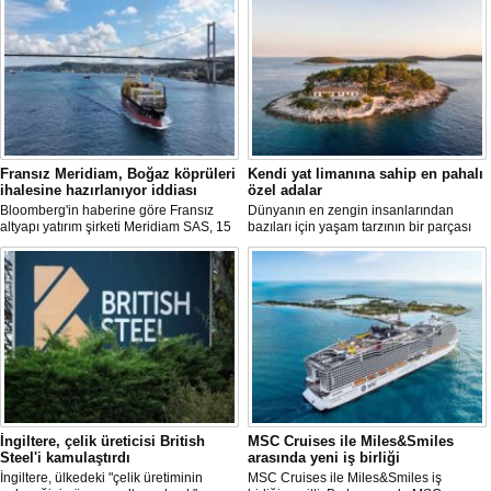
Fransız Meridiam, Boğaz köprüleri
Kendi yat limanına sahip en pahalı
ihalesine hazırlanıyor iddiası
özel adalar
Bloomberg'in haberine göre Fransız
Dünyanın en zengin insanlarından
altyapı yatırım şirketi Meridiam SAS, 15
bazıları için yaşam tarzının bir parçası
Temmuz Şehitler Köprüsü ile Fatih
sadece bir süper yat değil, aynı
Sultan Mehmet Köprüsü'nün
zamanda kendi yat limanı, helikopter
özelleştirilmesine yönelik ihaleyle
pisti ve seçkin villaları da içeren koca bir
ilgileniyor.
özel adadır.
İngiltere, çelik üreticisi British
MSC Cruises ile Miles&Smiles
Steel'i kamulaştırdı
arasında yeni iş birliği
İngiltere, ülkedeki "çelik üretiminin
MSC Cruises ile Miles&Smiles iş