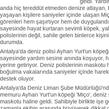
geldi. Yard
anda hiç tereddüt etmeden denize atlayan, 
yaşayan kişilere saniyeler içinde ulaşan Mi
görenleri hem şaşırtıyor hem de duygulandır
sayesinde hayat kurtaran sevimli köpek, ya
polislerinin değil, sahile gelen binlerce kiş
durumda.
Antalya'da deniz polisi Ayhan Yurt'un köpeği 
sayesinde yardım sesine anında koşuyor, h
yerine getiriyor. Deniz polislerinin maskotu 
boğulma vakalarında saniyeler içinde harek
destek oluyor.
Antalya'da Deniz Liman Şube Müdürlüğü'nde
memuru Ayhan Yurt'un köpeği 'Miço', deniz 
maskotu haline geldi. Sahibiyle birlikte işe 
zamanla ekibin arasında büyüyerek dikkat çe