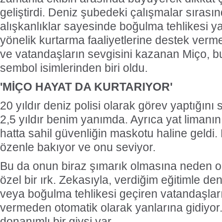
geliştirdi. Deniz şubedeki çalışmalar sırasın
alışkanlıklar sayesinde boğulma tehlikesi y
yönelik kurtarma faaliyetlerine destek verme
ve vatandaşların sevgisini kazanan Miço, 
sembol isimlerinden biri oldu.
'MİÇO HAYAT DA KURTARIYOR'
20 yıldır deniz polisi olarak görev yaptığını
2,5 yıldır benim yanımda. Ayrıca yat limanın
hatta sahil güvenliğin maskotu haline geldi
özenle bakıyor ve onu seviyor.
Bu da onun biraz şımarık olmasına neden olu
özel bir ırk. Zekasıyla, verdiğim eğitimle d
veya boğulma tehlikesi geçiren vatandaşla
vermeden otomatik olarak yanlarına gidiyor
donanımlı bir giysi var.