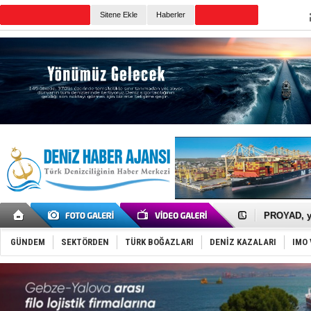
Sitene Ekle
Haberler
Günün Haberleri
İTU AUV, D
LNG taşıma
PROYAD, yat
Türkiye-Ir
Türk Armat
GÜNDEM
SEKTÖRDEN
TÜRK BOĞAZLARI
DENİZ KAZALARI
IMO 
Deniz turi
DÖDER, 28.
Fairline, T
Baltık Deni
Runit kubb