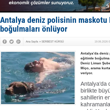
Limana dad
Türk Loydu
Hüseyin Me
Hat-San Te
Antalya deniz polisinin maskotu
Med Marine
boğulmaları önlüyor
Ana Sayfa
»
SERBEST KÜRSÜ
19.06.2026 0
Antalya’da deniz 
eğitimle boğulma 
Deniz Liman Şub
Miço, arama kurt
veriyor.
Antalya'da d
birlikte bü
sahillerin e
kahramanlar