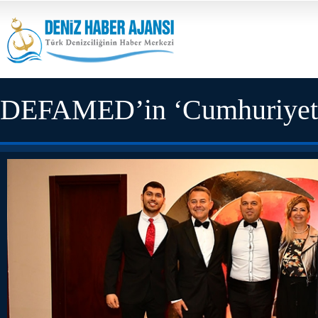
DEFAMED’in ‘Cumhuriyet Ba