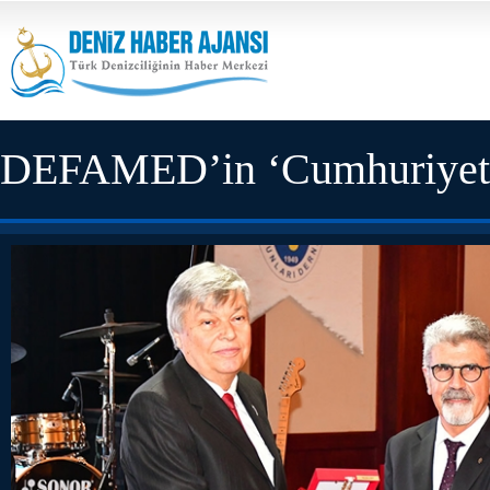
DEFAMED’in ‘Cumhuriyet Ba