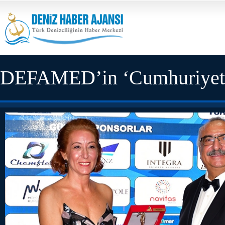
DEFAMED’in ‘Cumhuriyet Ba