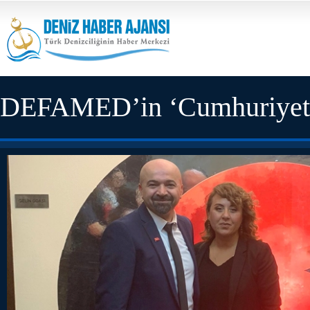
DEFAMED’in ‘Cumhuriyet Ba