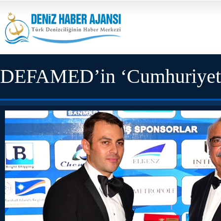
DEFAMED’in ‘Cumhuriyet Ba