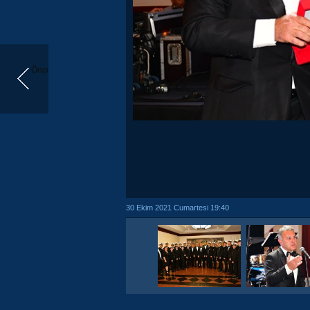
Önceki
30 Ekim 2021 Cumartesi 19:40