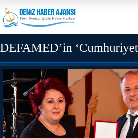
DEFAMED’in ‘Cumhuriyet Ba