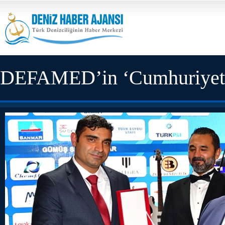
DEFAMED’in ‘Cumhuriyet Ba