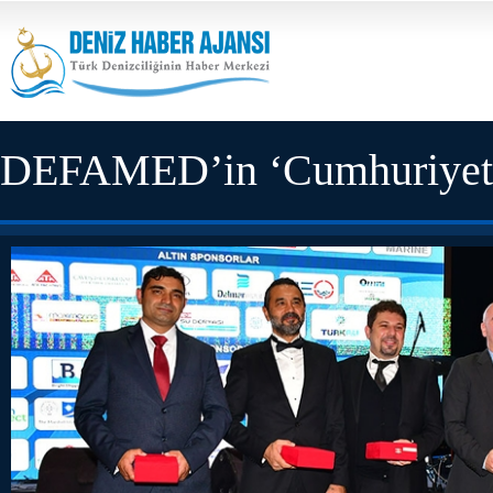
DEFAMED’in ‘Cumhuriyet Ba