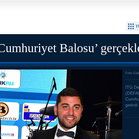
T
huriyet Balosu’ gerçekleş
Foto Gal
İTÜ De
(DEFAM
Cumhuri
getirdi.