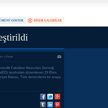
ÜMÜNÜ GÖSTER
DİĞER GALERİLER
TAM EKRAN YAP
tirildi
eri
»
Genel
nizcilik Fakültesi Mezunları Derneği
ED) tarafından düzenlenen 29 Ekim
yet Balosu, Türk denizcilerini bir araya