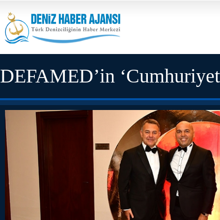
DEFAMED’in ‘Cumhuriyet Ba