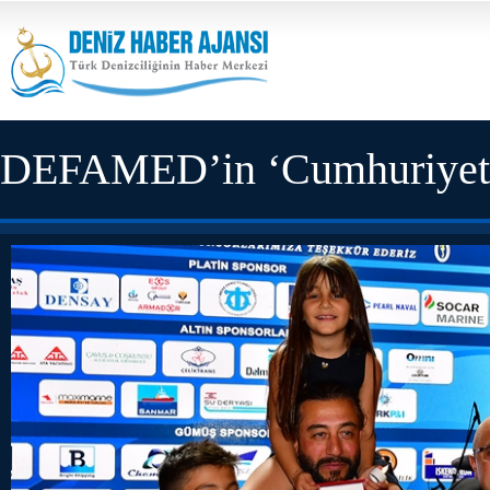
DEFAMED’in ‘Cumhuriyet Ba