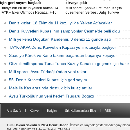
için geri sayım başladı
zirveye çıktı
Türkiye'nin en uzun yelken haftası 14.
Milli sporcu Şahika Ercümen, Kaş'ta
TAYK – Eker Olympos Regatta, 7-16
düzenlenen Serbest Dalış Türkiye
Ağustos 2026 tarihleri arasında mavi
Şampiyonası'nda sabit ağırlık
sulara yelken açıyor.
kategorisinde 68 metre dalış yaparak
Deniz kızları 18 Ekim’de 11 kez. İyiliğe Yelken Aç’acaklar
şampiyon oldu.
Deniz Kuvvetleri Kupası'nın şampiyonlar Çeşme'de belli oldu
Milli yelkenci Doğukan Kandemir, 3 denizi 11 günde aştı
TAYK-AKPA Deniz Kuvvetleri Kupası yeni rotasıyla başlıyor
Suadiye Kürek ve Kano takımı başarıdan başarıya koşuyor
Otizmli milli sporcu Tuna Tunca Kuzey Kanalı’nı geçmek için hazır
Milli sporcu Aysu Türkoğlu'ndan yeni rekor
55. Deniz Kuvvetleri Kupası için geri sayım
Meis ile Kaş arasında dostluk için kulaç attılar
Aysu Türkoğlu'nun yeni hedefi Tsugaru Boğazı
|
|
|
|
Ana Sayfa
Künye
İletişim
Sık Kullanılanlara Ekle
RSS
Tüm Hakları Saklıdır © 2004 Deniz Haber
| İzinsiz ve kaynak gösterilmeden yayınlan
Tel : 0544 880 87 87 |
Haber Scripti
:
CM Bilişim