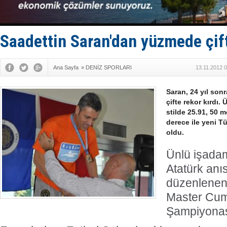
D-Marin, A
Van’da inş
ASEAN ilk 
TAYK - Eke
Saadettin Saran'dan yüzmede çif
Ana Sayfa
»
DENİZ SPORLARI
13.11.2012 
Saran, 24 yıl son
çifte rekor kırdı.
stilde 25.91, 50 m
derece ile yeni Tü
oldu.
Ünlü işadam
Atatürk anı
düzenlenen
Master Cum
Şampiyonası