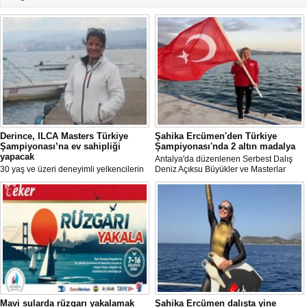
Derince, ILCA Masters Türkiye
Şahika Ercümen'den Türkiye
Şampiyonası’na ev sahipliği
Şampiyonası'nda 2 altın madalya
yapacak
Antalya'da düzenlenen Serbest Dalış
30 yaş ve üzeri deneyimli yelkencilerin
Deniz Açıksu Büyükler ve Masterlar
mücadele ettiği ILCA Masters 2026
Bireysel Türkiye Şampiyonası'nda milli
Türkiye Şampiyonası, bu yıl Kocaeli’nin
sporcu ve serbest dalış dünya
Derince ilçesinde gerçekleştirilecek.
rekortmeni Şahika Ercümen, 2 altın
madalya kazandı.
Mavi sularda rüzgarı yakalamak
Şahika Ercümen dalışta yine