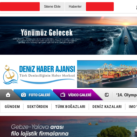
TURKISH MARITIME
Sitene Ekle
Haberler
CANLI YAYIN
Günün Haberleri
Denizcilik
Türkiye’den
‘14. Olymp
Taksi Botla
TÜRKLİM Ba
SOCAR da M
GÜNDEM
SEKTÖRDEN
TÜRK BOĞAZLARI
DENİZ KAZALARI
IMO 
Türkiye'nin
Dünyanın e
Hürmüz’de
Rusya'nın g
Keşfedildi