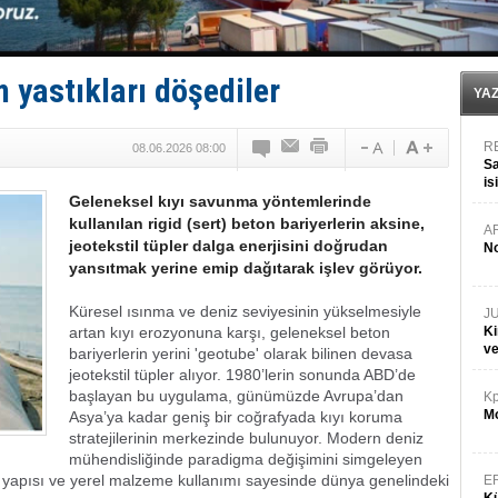
Dışişleri Bakanlığı'ndan açıklama: "Takipteyiz"
Depo ve tekneler, alevlere teslim oldu
Kruvaziyer Şirketleri işte buralara ‘Yatırım’ yapıyor
SES Yachts’tan EPOQ 36!
 yastıkları döşediler
Kargıcak Koyu’nda tekne yangını!
YA
R
08.06.2026 08:00
Sa
is
Geleneksel kıyı savunma yöntemlerinde
da
kullanılan rigid (sert) beton bariyerlerin aksine,
A
jeotekstil tüpler dalga enerjisini doğrudan
No
yansıtmak yerine emip dağıtarak işlev görüyor.
Küresel ısınma ve deniz seviyesinin yükselmesiyle
J
artan kıyı erozyonuna karşı, geleneksel beton
Ki
v
bariyerlerin yerini 'geotube' olarak bilinen devasa
jeotekstil tüpler alıyor. 1980’lerin sonunda ABD’de
başlayan bu uygulama, günümüzde Avrupa’dan
Kp
Mo
Asya’ya kadar geniş bir coğrafyada kıyı koruma
stratejilerinin merkezinde bulunuyor. Modern deniz
mühendisliğinde paradigma değişimini simgeleyen
ir yapısı ve yerel malzeme kullanımı sayesinde dünya genelindeki
E