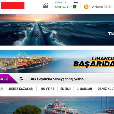
13703.13
Ankara
23 °C
Altın
6524.27
İzmir
28 °C
Dolar
47.5854
Antalya
26 °C
Euro
55.0652
Muğla
22 °C
Çanakkale
23 
Runit kubbesi okyanusun derinliklerinde halkı tehdit 
Dünyanın en tehlikeli yosunu: Yüz binlerce canlıyı ö
Türk Loydu’na Süveyş tonaj yetkisi
Hüseyin Mengi: “Yapay Zekâ, Ustanın yerini alamaz”
Hat-San Tersanesi’nden yüzer havuza omurga: NB26
RI
DENİZ KAZALARI
IMO VE AB
ENERJİ
LİMANLAR
DENİZ KÜL
Med Marine’e yeni Römorkör!
KOSDER’den Karadeniz için ‘Çağrı’!
Kalyoncu’dan ‘Sefer’ kararı!
Tekne, su aldı: 100 yolcu, tahliye edildi
Bacasında yangın çıkan Tanker, demirletildi