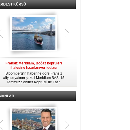
ERBEST KÜRSÜ
Fransız Meridiam, Boğaz köprüleri
Kendi yat limanına sahip en pahalı
ihalesine hazırlanıyor iddiası
özel adalar
Bloomberg'in haberine göre Fransız
Dünyanın en zengin insanlarından
altyapı yatırım şirketi Meridiam SAS, 15
bazıları için yaşam tarzının bir parçası
Temmuz Şehitler Köprüsü ile Fatih
sadece bir süper yat değil, aynı
R
Sultan Mehmet Köprüsü'nün
zamanda kendi yat limanı, helikopter
özelleştirilmesine yönelik ihaleyle
pisti ve seçkin villaları da içeren koca
ilgileniyor.
bir özel adadır.
İMANLAR