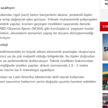
Kü
in
 azaltıyor
K
nılan rigid (sert) beton bariyerlerin aksine, jeotekstil tüpler
Kı
e emip dağıtarak işlev görüyor. Yüksek mukavemetli polipropilen
it
ndirik yapılar, kısmen geçirgen özellikleri sayesinde denizle
ÇO
r. ABD Okyanus Ajansı (NOAA) gibi kuruluşlarca 'yaşayan kıyılar'
 yöntem, ekosistemi tamamen yapay bir duvara dönüştürmediği
rılıyor.
oloji
 edilmesindeki en büyük etkeni ekonomik avantajlar oluşturuyor.
nsız ya da çok maliyetli olduğu bölgelerde, bu tüpler doğrudan
 ve sedimentlerle dolduruluyor. Teknik özellikleri bakımından
nişliğinde üretilen yapılar, dolum sonrasında 1,5 - 2 metre
inin hacmi ise 5 metreküpü aşabiliyor.
tan ve Latin Amerika ülkelerinde aktif olarak kullanılan
n sert savunma hatlarının yerini doğayla uyumlu hareket edebilen