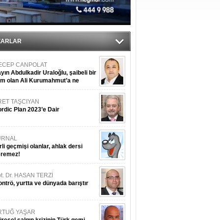
ZARLAR
ECEP CANPOLAT
yın Abdulkadir Uraloğlu, şaibeli bir
im olan Ali Kurumahmut’a ne
nışıyorsunuz?
RET TAŞCIYAN
rdic Plan 2023’e Dair
URNAL
rli geçmişi olanlar, ahlak dersi
eremez!
t. Dr. HASAN TERZİ
ntrö, yurtta ve dünyada barıştır
RTUĞ YAŞAR