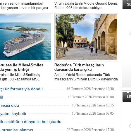
ın en zengin insanlarından
Virginia'daki tarihi Middle Ground Deniz
S
ı için yaşam tarzının bir parçası
Feneri, 995 bin dolara satılıyor.
bir süper yat değil, aynı
Restorasyon sürecinde kendi enerjisini
 kendi yat limanı, helikopter
üretebilen bir yaşam alanına
 seçkin villaları da içeren koca bir
dönüştürüldü.
adır.
ruises ile Miles&Smiles
Rodos’da Türk mirasçıların
da yeni iş birliği
davasında karar çıktı
ises ile Miles&Smiles iş
Akdeniz’deki Rodos adasında Türk
ne gitti. Bu kapsamda MSC
mirasçıların 5 milyon Euroluk davasında
’e ait rezervasyonlarda
karar çıktı. Oniki Adalar Temyiz
n her 1 Euro için 1 mil kazanma
Mahkemesi, 4,7 milyon euroluk
kçı üniformasıyla döndü
16 Temmuz 2026 Perşembe 12:30
 sunulacak.
kamulaştırma davasında Yunan Devleti
i!
lehine karar verdi.
L
13 Temmuz 2026 Pazartesi 08:00
ncisi oldu
10 Temmuz 2026 Cuma 16:15
atını kaybetti
10 Temmuz 2026 Cuma 09:05
tik sektörünü dünya ile buluşturdu
08 Temmuz 2026 Çarşamba 11:00
n organları alınmış
02 Temmuz 2026 Perşembe 17:30