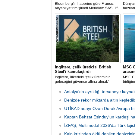
Bloomberg'in haberine göre Fransız
Dünyan
altyapı yatırım şirketi Meridiam SAS, 15
bazılar
Temmuz Şehitler Köprüsü ile Fatih
sadece 
Sultan Mehmet Köprüsü'nün
zamanda
özelleştirilmesine yönelik ihaleyle
pisti ve
ilgileniyor.
özel ad
İngiltere, çelik üreticisi British
MSC C
Steel'i kamulaştırdı
arasın
İngiltere, ülkedeki "çelik üretiminin
MSC Cru
geleceğini güvence altına almak"
birliği
amacıyla Çin merkezli Jingye
Cruises
bünyesindeki çelik üreticisi British
harcana
Antalya'da ayrıldığı tersaneye kayna
Steel'i kamulaştırdı.
fırsatı
Denizde rekor miktarda altın keşfedild
UTİKAD adayı Ozan Durak Avrupa biri
Kaptan Behzat Esinduy'un kardeşi hay
İZFAŞ, Multimodal 2026'da Türk lojis
Kalp krizinden öldü denilen denizcini