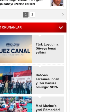
resel salgın krizinin Türk gemi
şa sanayi üzerine etkileri
1
2
pt. MESUT AZMİ GÖKSOY
lavuz kaptan kardeşlerime
hafen...
K OKUNANLAR
Türk Loydu’na
Süveyş tonaj
yetkisi
Hat-San
Tersanesi’nden
yüzer havuza
omurga: NB26
Med Marine’e
yeni Römorkör!