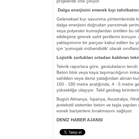
projelerde öne çıkıyor.
Dalga enerjisini emerek kıyı tahribatını
Geleneksel kıyı savunma yöntemlerinde kulla
dalga enerjisini doğrudan yansıtmak yerin
veya polyester kumaşlardan üretilen bu sili
etkileşime girerek sahil şeritlerini koruyo
yaklaşımının bir parçası kabul edilen bu
için 'yumuşak mühendislik' olarak sınıflandı
Lojistik zorlukları ortadan kaldıran tekn
Teknik raporlara göre, geotubeların tercih
Beton blok veya kaya taşımacılığının imka
sahilden veya deniz yatağından alınan kum
150 - 180 metre aralığında, 4 - 5 metre ge
yüksekliğe ulaşıyor. Tekil geobag birimler
Bugün Almanya, İspanya, Avustralya, Hindis
jeotekstil sistemler beton ve taşla yapıla
esnek bariyerlere bırakmasını sağlıyor.
DENİZ HABER AJANSI