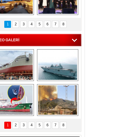
C'den 55 milyon 
5. Bosphorus Ship 
roluk turizm geliri 
Brokers Dinner, 
1
2
3
4
5
6
7
8
müjdesi
İstanbul’da yapıldı
EO GALERİ
eksan Tersanesi, 
TCG Anadolu, 
Başaran Bayrak 
tersane teknik 
tankerini suya 
seyrini tamamladı
indirdi
Göçmenlerin 
Milas’taki yangın 
imdadına Türk 
yeniden termik 
1
2
3
4
5
6
7
8
hipli MINA DENIZ 
santrallere doğru 
yetişti
ilerliyor