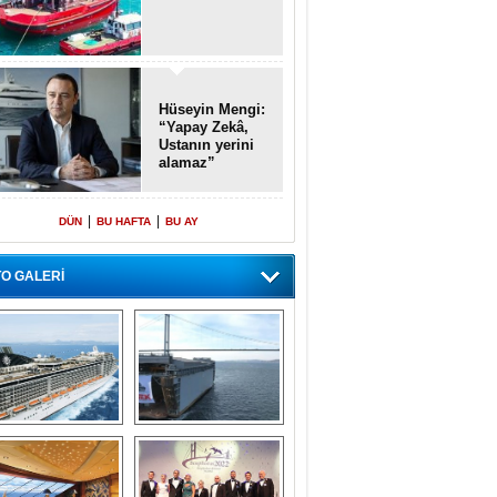
Hüseyin Mengi:
“Yapay Zekâ,
Ustanın yerini
alamaz”
|
|
DÜN
BU HAFTA
BU AY
O GALERİ
emi içinde gemi” 
Dünyada tek! 
konsepti ile MSC 
Denizaltı yüzer 
Splendida
havuzu intikal 
seyrine başladı