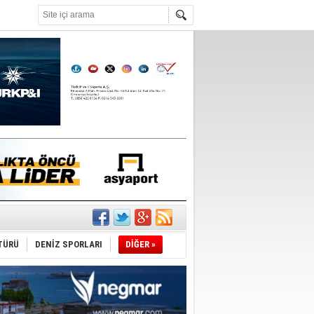
°C
ediyor
ldürmüş
TÜRÜ
DENİZ SPORLARI
DİĞER »