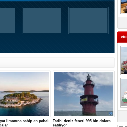
MS
eu
VİD
Ç
sa
yat limanına sahip en pahalı
Tarihi deniz feneri 995 bin dolara
dalar
satılıyor