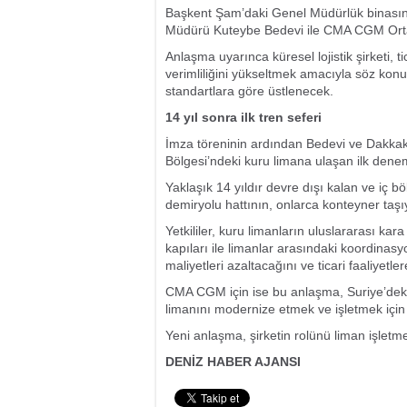
Başkent Şam’daki Genel Müdürlük binasın
Müdürü Kuteybe Bedevi ile CMA CGM Orta
Anlaşma uyarınca küresel lojistik şirketi, ti
verimliliğini yükseltmek amacıyla söz konus
standartlara göre üstlenecek.
14 yıl sonra ilk tren seferi
İmza töreninin ardından Bedevi ve Dakkak
Bölgesi’ndeki kuru limana ulaşan ilk deneme
Yaklaşık 14 yıldır devre dışı kalan ve iç b
demiryolu hattının, onlarca konteyner taşıya
Yetkililer, kuru limanların uluslararası ka
kapıları ile limanlar arasındaki koordinasy
maliyetleri azaltacağını ve ticari faaliyetl
CMA CGM için ise bu anlaşma, Suriye’deki 
limanını modernize etmek ve işletmek için 
Yeni anlaşma, şirketin rolünü liman işletmeci
DENİZ HABER AJANSI