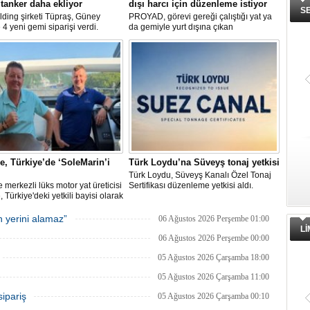
 tanker daha ekliyor
dışı harcı için düzenleme istiyor
S
ding şirketi Tüpraş, Güney
PROYAD, görevi gereği çalıştığı yat ya
 4 yeni gemi siparişi verdi.
da gemiyle yurt dışına çıkan
yatırım tutarı 370 milyon doları
gemiadamlarının yurt dışı çıkış
er biri yaklaşık 157.000 DWT
harcından muaf tutulması için yasal
kapasitesine sahip tankerlerin
düzenleme yapılmasını talep etti.
lı içerisinde teslim alınması
ıyor.
ne, Türkiye’de ‘SoleMarin’i
Türk Loydu’na Süveyş tonaj yetkisi
Türk Loydu, Süveyş Kanalı Özel Tonaj
re merkezli lüks motor yat üreticisi
Sertifikası düzenleme yetkisi aldı.
, Türkiye'deki yetkili bayisi olarak
in Yachting'i seçti.
 yerini alamaz”
06 Ağustos 2026 Perşembe 01:00
L
06 Ağustos 2026 Perşembe 00:00
05 Ağustos 2026 Çarşamba 18:00
05 Ağustos 2026 Çarşamba 11:00
sipariş
05 Ağustos 2026 Çarşamba 00:10