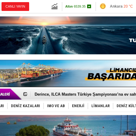
13798.82
Ankara
20 °C
CANLI YAYIN
Altın
6539.35
İzmir
25 °C
Dolar
47.6907
Antalya
24 °C
Euro
54.9786
Muğla
23 °C
Çanakkale
23 
Yüzyıl sonra ilk kez dünyaya açılan gizemli ada!
Anadolu Tersanesi EYDEP’te A sertifikası alan ilk ter
Derince, ILCA Masters Türkiye Şampiyonası’na ev sah
Tüpraş, ham petrol taşımacılığına 4 yeni tanker daha 
İTU AUV, Dünya’da 2. oldu!
RI
DENİZ KAZALARI
IMO VE AB
ENERJİ
LİMANLAR
DENİZ KÜL
LNG taşımacılığında maliyetler katlandı
PROYAD, yat mürettebatı için yurt dışı harcı için düze
Türkiye-Irak enerji hattında yeni dönem başlıyor
Türk Armatöre 'Uyuşturucu' tutuklaması!
Deniz turizminde yeni ‘Ceza Rejimi’!