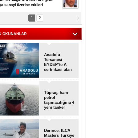
resel salgın krizinin Türk gemi
şa sanayi üzerine etkileri
1
2
pt. MESUT AZMİ GÖKSOY
lavuz kaptan kardeşlerime
hafen...
K OKUNANLAR
Anadolu
Tersanesi
EYDEP’te A
sertifikası alan
ilk tersane oldu
Tüpraş, ham
petrol
taşımacılığına 4
yeni tanker
daha ekliyor
Derince, ILCA
Masters Türkiye