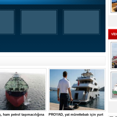
MS
eu
VİD
Ç
sa
, ham petrol taşımacılığına
PROYAD, yat mürettebatı için yurt