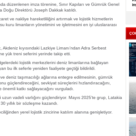
Kü
da düzenlenen imza törenine, Sınır Kapıları ve Gümrük Genel
in
 Doğu Direktörü Joseph Dakkak katıldı.
K
caret ve nakliye hareketliliğini artırmak ve lojistik hizmetlerin
Kı
u kuru limanların yönetimini ve işletmesini en iyi uluslararası
it
ÇO
, Akdeniz kıyısındaki Lazkiye Limanı’ndan Adra Serbest
 yük treni seferini yerinde takip etti.
ölgelerdeki lojistik merkezlerini deniz limanlarına bağlayan
n bu ilk seferle yeniden faaliyete geçtiği bildirildi.
ra ve deniz taşımacılığı ağlarına entegre edilmesinin, gümrük
onu güçlendireceğini, sevkiyat süreçlerini hızlandıracağını,
ere önemli katkı sağlayacağını vurguladı.
uzun vadeli varlığını güçlendiriyor. Mayıs 2025’te grup, Latakia
30 yıllık bir sözleşme kazandı.
liğinden yerel lojistik zincirine katılım alanına genişletiyor.