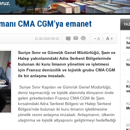
DÖDER, 28. Dönem Yönetim Kurulu Başkanını seçti!
Fairline, Türkiye’de ‘SoleMarin’i seçti
Baltık Denizi'nde tarih yazıldı!
Runit kubbesi okyanusun derinliklerinde halkı tehdit 
 limanı CMA CGM’ya emanet
Limana dadandılar, 10 tekneyi soydular!
YA
R
11.06.2026 00:10
Sa
is
Suriye Sınır ve Gümrük Genel Müdürlüğü, Şam ve
da
Halep yakınlarındaki Adra Serbest Bölgelerinde
A
bulunan iki kuru limanın yönetimi ve işletmesi
No
için Fransız denizcilik ve lojistik grubu CMA CGM
ile bir anlaşma imzaladı.
J
Ki
Suriye Sınır Kapıları ve Gümrük Genel Müdürlüğü,
v
deniz taşımacılığı ve lojistik alanında dünyanın önde
gelen şirketlerinden Fransız CMA CGM ile Şam
kırsalındaki Adra Serbest Bölgesi ve Halep Serbest
Kp
Mo
Bölgesi’nde bulunan iki kuru limanın işletilmesine
yönelik resmi anlaşma imzaladı. Anlaşmanın, ülkenin
ulaştırma ve lojistik altyapısını geliştirmeyi hedeflediği
E