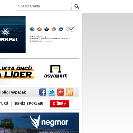
°C
sane oldu
ipliği yapacak
ekliyor
TÜRÜ
DENİZ SPORLARI
DİĞER »
nleme istiyor