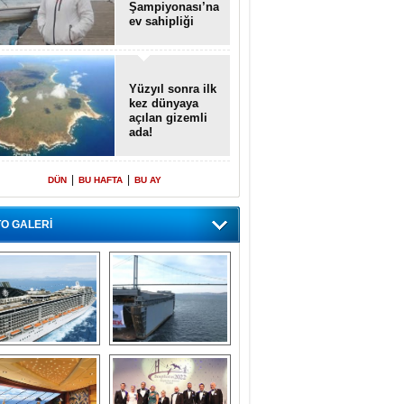
Şampiyonası’na
ev sahipliği
yapacak
Yüzyıl sonra ilk
kez dünyaya
açılan gizemli
ada!
|
|
DÜN
BU HAFTA
BU AY
O GALERİ
emi içinde gemi” 
Dünyada tek! 
konsepti ile MSC 
Denizaltı yüzer 
Splendida
havuzu intikal 
seyrine başladı