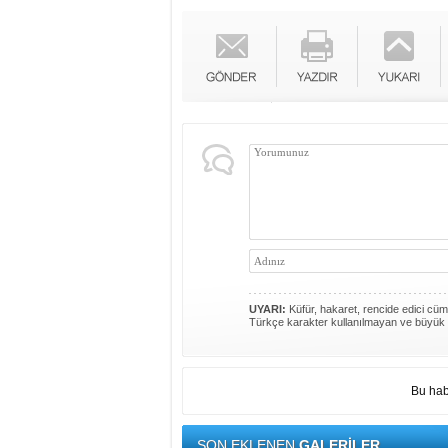
UYARI:
Küfür, hakaret, rencide edici cümle
Türkçe karakter kullanılmayan ve büyük 
Bu hab
SON EKLENEN
GALERİLER