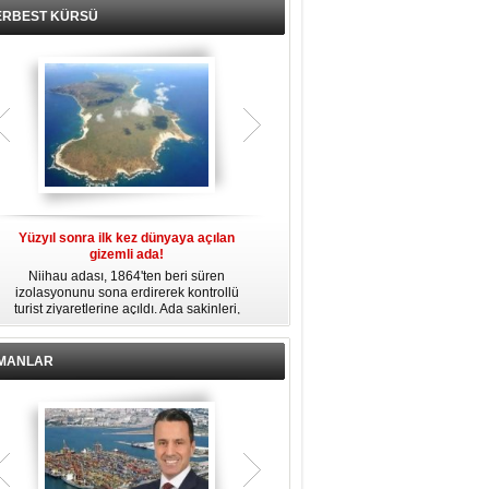
ERBEST KÜRSÜ
Yüzyıl sonra ilk kez dünyaya açılan
Fransız Meridiam, Boğaz köprüleri
gizemli ada!
ihalesine hazırlanıyor iddiası
Niihau adası, 1864'ten beri süren
Bloomberg'in haberine göre Fransız
izolasyonunu sona erdirerek kontrollü
altyapı yatırım şirketi Meridiam SAS, 15
b
turist ziyaretlerine açıldı. Ada sakinleri,
Temmuz Şehitler Köprüsü ile Fatih
modern teknolojiden uzak, katı
Sultan Mehmet Köprüsü'nün
kurallarla dolu bir yaşam sürdürüyor.
özelleştirilmesine yönelik ihaleyle
ilgileniyor.
İMANLAR