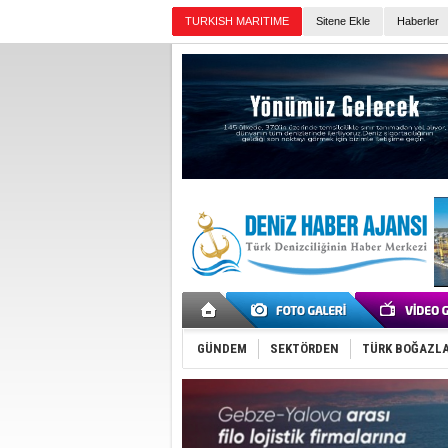
TURKISH MARITIME
Sitene Ekle
Haberler
Günün Haberleri
GÜNDEM
SEKTÖRDEN
TÜRK BOĞAZLA