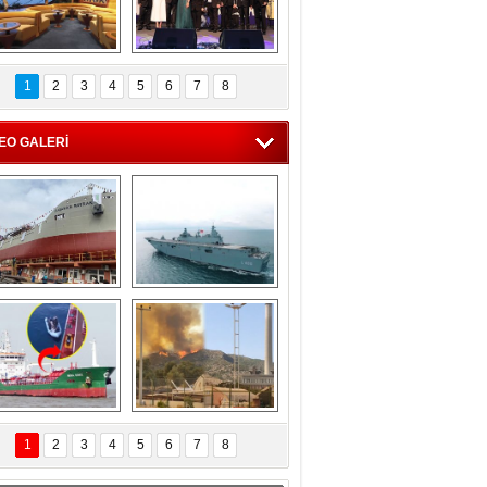
C'den 55 milyon 
5. Bosphorus Ship 
roluk turizm geliri 
Brokers Dinner, 
1
2
3
4
5
6
7
8
müjdesi
İstanbul’da yapıldı
EO GALERİ
eksan Tersanesi, 
TCG Anadolu, 
Başaran Bayrak 
tersane teknik 
tankerini suya 
seyrini tamamladı
indirdi
Göçmenlerin 
Milas’taki yangın 
imdadına Türk 
yeniden termik 
1
2
3
4
5
6
7
8
hipli MINA DENIZ 
santrallere doğru 
yetişti
ilerliyor