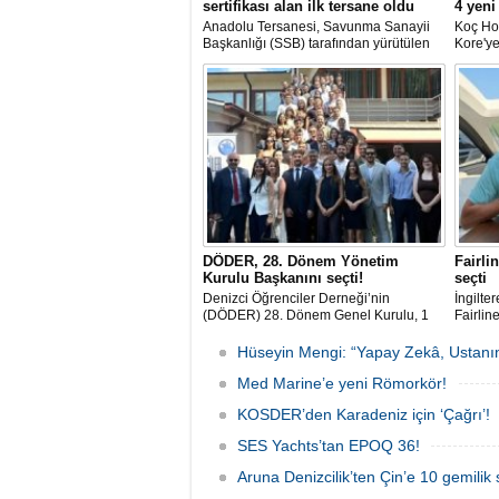
sertifikası alan ilk tersane oldu
4 yeni
Anadolu Tersanesi, Savunma Sanayii
Koç Hol
Başkanlığı (SSB) tarafından yürütülen
Kore'ye
Endüstriyel Yetkinlik Değerlendirme ve
Toplam 
Destekleme Programı
aşan, h
(EYDEP)kapsamında, A Sertifikası
taşıma 
almaya hak kazanan ilk tersane oldu.
2029 yı
planlan
DÖDER, 28. Dönem Yönetim
Fairli
Kurulu Başkanını seçti!
seçti
Denizci Öğrenciler Derneği’nin
İngilte
(DÖDER) 28. Dönem Genel Kurulu, 1
Fairline
Ağustos Cumartesi günü Türkiye Gemi
SoleMar
Sanayicileri Birliği (GİSBİR) ev
Hüseyin Mengi: “Yapay Zekâ, Ustanın
sahipliğinde gerçekleştirildi.
Med Marine’e yeni Römorkör!
KOSDER’den Karadeniz için ‘Çağrı’!
SES Yachts’tan EPOQ 36!
Aruna Denizcilik’ten Çin’e 10 gemilik 