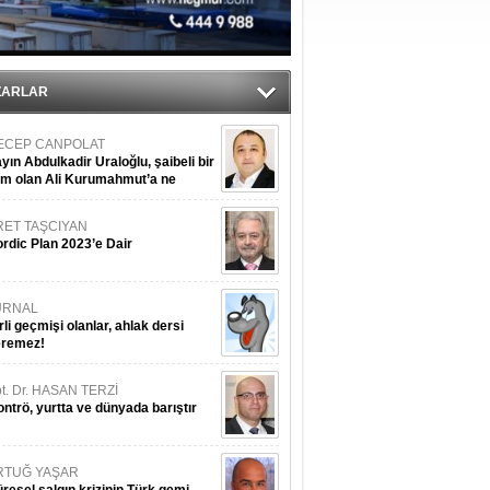
ediyor
ZARLAR
ECEP CANPOLAT
yın Abdulkadir Uraloğlu, şaibeli bir
im olan Ali Kurumahmut’a ne
nışıyorsunuz?
RET TAŞCIYAN
rdic Plan 2023’e Dair
URNAL
rli geçmişi olanlar, ahlak dersi
eremez!
t. Dr. HASAN TERZİ
ntrö, yurtta ve dünyada barıştır
RTUĞ YAŞAR