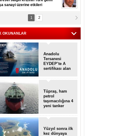
resel salgın krizinin Türk gemi
şa sanayi üzerine etkileri
1
2
pt. MESUT AZMİ GÖKSOY
lavuz kaptan kardeşlerime
hafen...
K OKUNANLAR
Anadolu
Tersanesi
EYDEP’te A
sertifikası alan
ilk tersane oldu
Tüpraş, ham
petrol
taşımacılığına 4
yeni tanker
daha ekliyor
Yüzyıl sonra ilk
kez dünyaya