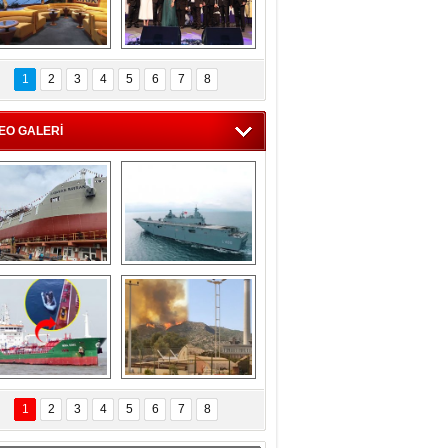
C'den 55 milyon 
5. Bosphorus Ship 
roluk turizm geliri 
Brokers Dinner, 
1
2
3
4
5
6
7
8
müjdesi
İstanbul’da yapıldı
EO GALERİ
eksan Tersanesi, 
TCG Anadolu, 
Başaran Bayrak 
tersane teknik 
tankerini suya 
seyrini tamamladı
indirdi
Göçmenlerin 
Milas’taki yangın 
imdadına Türk 
yeniden termik 
1
2
3
4
5
6
7
8
hipli MINA DENIZ 
santrallere doğru 
yetişti
ilerliyor