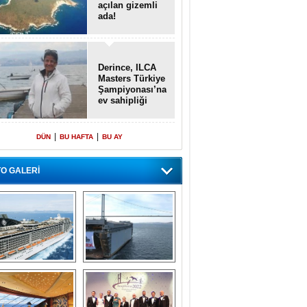
açılan gizemli
ada!
Derince, ILCA
Masters Türkiye
Şampiyonası’na
ev sahipliği
yapacak
|
|
DÜN
BU HAFTA
BU AY
O GALERİ
emi içinde gemi” 
Dünyada tek! 
konsepti ile MSC 
Denizaltı yüzer 
Splendida
havuzu intikal 
seyrine başladı