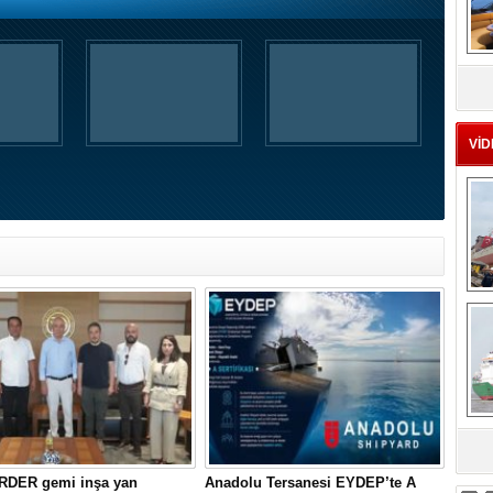
MS
eu
VİD
Ç
sa
RDER gemi inşa yan
Anadolu Tersanesi EYDEP’te A