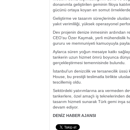
donanımla geliştirilen geminin filoya katıl
gücünü ortaya koyan en somut örneklerden
Geliştirme ve tasarım süreçlerinde uluslara
yakıt verimliliği, yüksek operasyonel perf
Dev projenin denize inmesinin ardından 
CEO’su Özer Kaymak, yerli mühendislik ha
gururu ve memnuniyeti kamuoyuyla paylaş
Aylarca süren yoğun mesaiye katkı sağlay
tankerin uzun hizmet ömrü boyunca dünya d
gerçekleştirmesi temennisinde bulundu.
İstanbul’un denizcilik ve tersanecilik üs
House, bu prestijli teslimatla birlikte ulus
tescillemiş oldu.
Sektördeki yatırımlarına ara vermeden dev
tankerlere, özel amaçlı iş teknelerinden 
tasarım hizmeti sunarak Türk gemi inşa sa
devam ediyor.
DENİZ HABER AJANSI