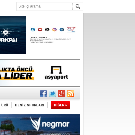
°C
du
tı
TÜRÜ
DENİZ SPORLARI
DİĞER »
sane oldu
ipliği yapacak
ekliyor