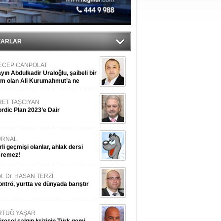
nleme istiyor
ZARLAR
ECEP CANPOLAT
yın Abdulkadir Uraloğlu, şaibeli bir
im olan Ali Kurumahmut’a ne
nışıyorsunuz?
RET TAŞCIYAN
rdic Plan 2023’e Dair
URNAL
rli geçmişi olanlar, ahlak dersi
eremez!
t. Dr. HASAN TERZİ
ntrö, yurtta ve dünyada barıştır
RTUĞ YAŞAR