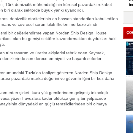
Kü
ımı, Türk denizcilik mühendisliğinin küresel pazardaki rekabet
in
 biri olarak sektörde büyük yankı uyandırdı.
K
rası denizcilik otoritelerinin en hassas standartları kabul edilen
Kı
ormans ve çevresel sorumluluk ilkeleri merkeze alındı.
it
resmi bir değerlendirme yapan Norden Ship Design House
ÇO
rikası olan bu gemiyi sektöre kazandırmaktan duydukları haklı
tı.
an tüm tasarım ve üretim ekiplerini tebrik eden Kaymak,
enizlerinde son derece emniyetli ve başarılı seferler
sü konumundaki Tuzla’da faaliyet gösteren Norden Ship Design
lararası pazardaki marka değerini ve güvenilirliğini bir kez daha
am eden şirket; kuru yük gemilerinden gelişmiş teknolojik
devasa yüzer havuzlara kadar oldukça geniş bir yelpazede
nayisinin dünyadaki en güçlü temsilcilerinden biri olmaya