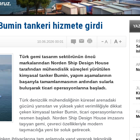
İTU AUV, Dünya’da 2. oldu!
LNG taşımacılığında maliyetler katlandı
PROYAD, yat mürettebatı için yurt dışı harcı için düze
Türkiye-Irak enerji hattında yeni dönem başlıyor
umin tankeri hizmete girdi
Türk Armatöre 'Uyuşturucu' tutuklaması!
YA
R
10.06.2026 00:01
Sa
is
Türk gemi tasarım sektörünün öncü
da
markalarından Norden Ship Design House
A
tarafından mühendislik süreçleri yürütülen
No
kimyasal tanker Bumin, yapım aşamalarının
başarıyla tamamlanmasının ardından sularla
buluşarak ticari operasyonlarına başladı.
J
Ki
v
Türk denizcilik mühendisliğinin küresel arenadaki
gücünü yansıtan ve yüksek yakıt verimliliğiyle dikkat
çeken kimyasal tanker Bumin, ticari operasyonlarına
Kp
Mo
resmen başladı. Norden Ship Design House imzasını
taşıyan gemi, çevreci özellikleriyle modern
taşımacılığa yeni bir soluk getirecek.
E
şken ihtiyaçlarına tam anlamıyla yanıt verecek teknolojik