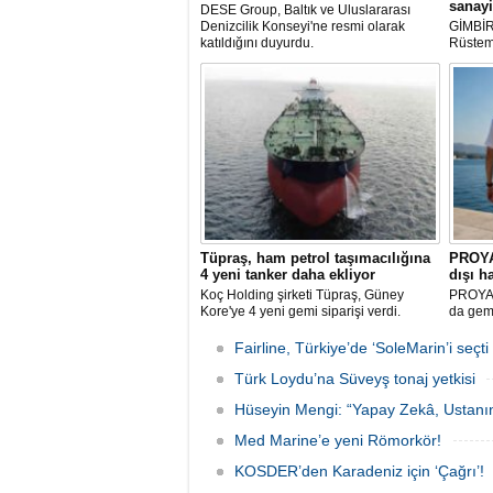
sanayi
DESE Group, Baltık ve Uluslararası
Denizcilik Konseyi'ne resmi olarak
GİMBİR
katıldığını duyurdu.
Rüstem 
YTSO B
ziyaret
firmala
ile ver
mağduri
Tüpraş, ham petrol taşımacılığına
PROYAD
4 yeni tanker daha ekliyor
dışı h
Koç Holding şirketi Tüpraş, Güney
PROYAD,
Kore'ye 4 yeni gemi siparişi verdi.
da gemi
Toplam yatırım tutarı 370 milyon doları
gemiada
aşan, her biri yaklaşık 157.000 DWT
harcınd
Fairline, Türkiye’de ‘SoleMarin’i seçti
taşıma kapasitesine sahip tankerlerin
düzenle
2029 yılı içerisinde teslim alınması
Türk Loydu’na Süveyş tonaj yetkisi
planlanıyor.
Hüseyin Mengi: “Yapay Zekâ, Ustanın
Med Marine’e yeni Römorkör!
KOSDER’den Karadeniz için ‘Çağrı’!