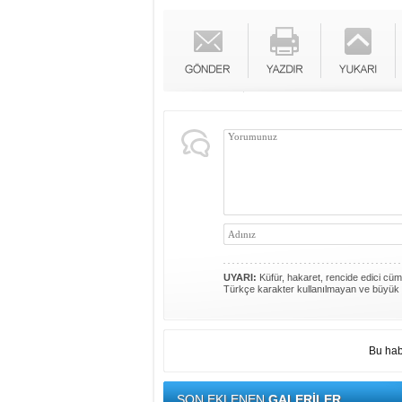
UYARI:
Küfür, hakaret, rencide edici cümle
Türkçe karakter kullanılmayan ve büyük 
Bu hab
SON EKLENEN
GALERİLER