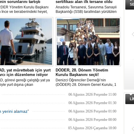
nin sorunlarını tartıştı
sertifikası alan ilk tersane oldu
S
DER Yönetim Kurulu Başkanı
Anadolu Tersanesi, Savunma Sanayii
İnce ve beraberindeki heyet,
Başkanlığı (SSB) tarafından yürütülen
aşkanı Cemil Demiryürek’i
Endüstriyel Yetkinlik Değerlendirme ve
 etti. Görüşmede tersane taşeron
Destekleme Programı
rının yaşadığı sektörel sorunlar
(EYDEP)kapsamında, A Sertifikası
gi uygulamalarındaki
almaya hak kazanan ilk tersane oldu.
yetler ele alındı.
, yat mürettebatı için yurt
DÖDER, 28. Dönem Yönetim
arcı için düzenleme istiyor
Kurulu Başkanını seçti!
 görevi gereği çalıştığı yat ya
Denizci Öğrenciler Derneği’nin
yle yurt dışına çıkan
(DÖDER) 28. Dönem Genel Kurulu, 1
mlarının yurt dışı çıkış
Ağustos Cumartesi günü Türkiye Gemi
an muaf tutulması için yasal
Sanayicileri Birliği (GİSBİR) ev
06 Ağustos 2026 Perşembe 11:00
me yapılmasını talep etti.
sahipliğinde gerçekleştirildi.
L
06 Ağustos 2026 Perşembe 01:30
 yerini alamaz”
06 Ağustos 2026 Perşembe 01:00
06 Ağustos 2026 Perşembe 00:00
05 Ağustos 2026 Çarşamba 18:00