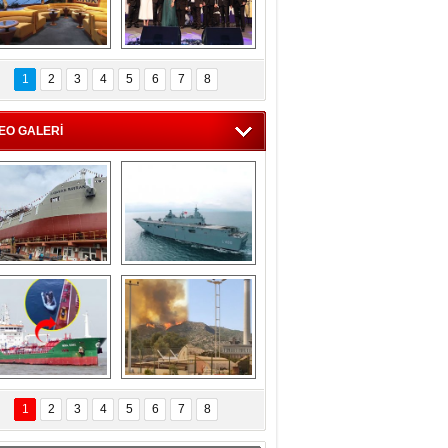
C'den 55 milyon 
5. Bosphorus Ship 
roluk turizm geliri 
Brokers Dinner, 
1
2
3
4
5
6
7
8
müjdesi
İstanbul’da yapıldı
EO GALERİ
eksan Tersanesi, 
TCG Anadolu, 
Başaran Bayrak 
tersane teknik 
tankerini suya 
seyrini tamamladı
indirdi
Göçmenlerin 
Milas’taki yangın 
imdadına Türk 
yeniden termik 
1
2
3
4
5
6
7
8
hipli MINA DENIZ 
santrallere doğru 
yetişti
ilerliyor