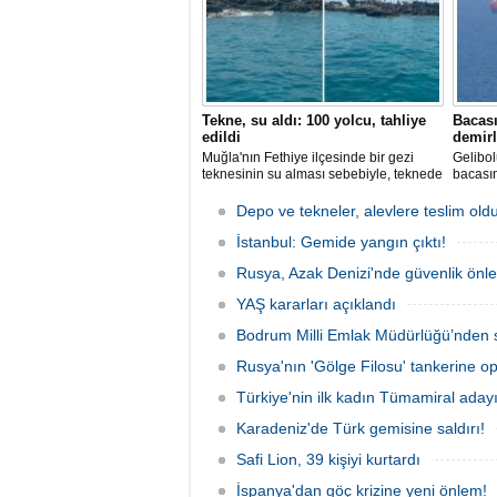
Tekne, su aldı: 100 yolcu, tahliye
Bacası
edildi
demirl
Muğla'nın Fethiye ilçesinde bir gezi
Gelibol
teknesinin su alması sebebiyle, teknede
bacası
bulunan 100 yolcu tahliye edildi,
Tanker
teknenin batmaması için bölgede
Sahası'
Depo ve tekneler, alevlere teslim old
kurtarma çalışması başlatıldı.
İstanbul: Gemide yangın çıktı!
Rusya, Azak Denizi'nde güvenlik önle
YAŞ kararları açıklandı
Bodrum Milli Emlak Müdürlüğü’nden s
Rusya'nın 'Gölge Filosu' tankerine o
Türkiye'nin ilk kadın Tümamiral aday
Karadeniz'de Türk gemisine saldırı!
Safi Lion, 39 kişiyi kurtardı
İspanya'dan göç krizine yeni önlem!