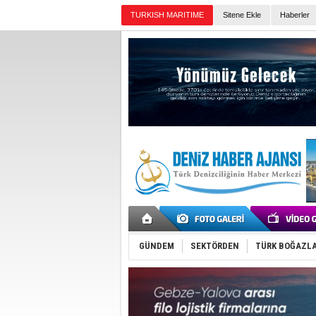
TURKISH MARITIME
Sitene Ekle
Haberler
Günün Haberleri
GÜNDEM
SEKTÖRDEN
TÜRK BOĞAZLA