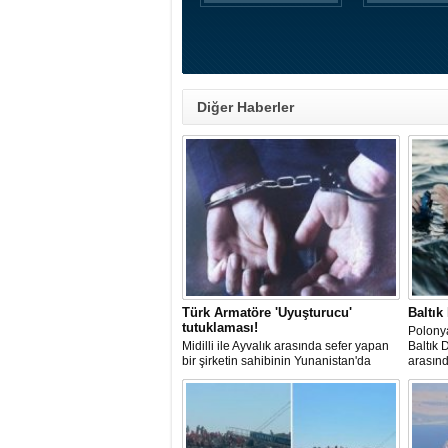
Diğer Haberler
Türk Armatöre 'Uyuşturucu'
Baltık
tutuklaması!
Polonya
Midilli ile Ayvalık arasında sefer yapan
Baltık 
bir şirketin sahibinin Yunanistan'da
arasın
tutuklandığı bildirildi.
başarın