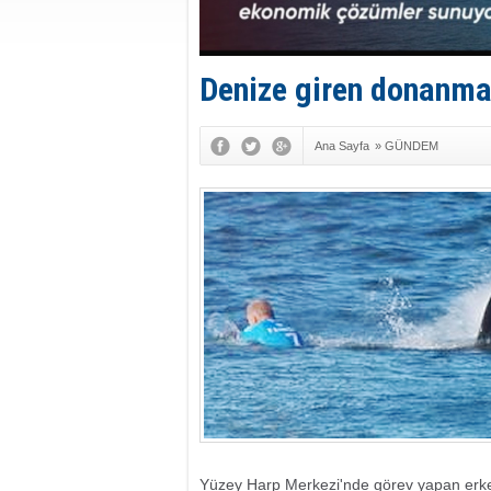
Denize giren donanma 
Ana Sayfa
»
GÜNDEM
Yüzey Harp Merkezi'nde görev yapan erkek