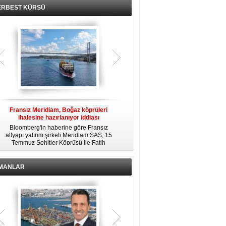
ERBEST KÜRSÜ
Fransız Meridiam, Boğaz köprüleri
Kendi yat limanına sahip en pahalı
ihalesine hazırlanıyor iddiası
özel adalar
Bloomberg'in haberine göre Fransız
Dünyanın en zengin insanlarından
altyapı yatırım şirketi Meridiam SAS, 15
bazıları için yaşam tarzının bir parçası
Temmuz Şehitler Köprüsü ile Fatih
sadece bir süper yat değil, aynı
R
Sultan Mehmet Köprüsü'nün
zamanda kendi yat limanı, helikopter
özelleştirilmesine yönelik ihaleyle
pisti ve seçkin villaları da içeren koca
ilgileniyor.
bir özel adadır.
İMANLAR