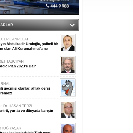
ZARLAR
ECEP CANPOLAT
yın Abdulkadir Uraloğlu, şaibeli bir
im olan Ali Kurumahmut’a ne
nışıyorsunuz?
RET TAŞCIYAN
rdic Plan 2023’e Dair
URNAL
rli geçmişi olanlar, ahlak dersi
eremez!
t. Dr. HASAN TERZİ
ntrö, yurtta ve dünyada barıştır
RTUĞ YAŞAR