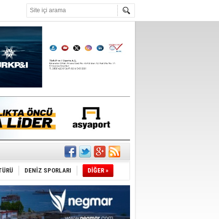
°C
nleme istiyor
TÜRÜ
DENİZ SPORLARI
DİĞER »
ediyor