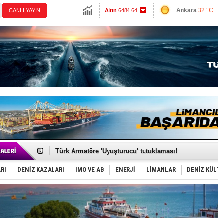
13724.61
Ankara
32 °C
CANLI YAYIN
Altın
6484.64
İzmir
41 °C
Dolar
47.5922
Antalya
32 °C
Euro
55.0385
Muğla
32 °C
Çanakkale
34 
PROYAD, yat mürettebatı için yurt dışı harcı için düze
Türkiye-Irak enerji hattında yeni dönem başlıyor
Türk Armatöre 'Uyuşturucu' tutuklaması!
Deniz turizminde yeni ‘Ceza Rejimi’!
DÖDER, 28. Dönem Yönetim Kurulu Başkanını seçti!
Fairline, Türkiye’de ‘SoleMarin’i seçti
RI
DENİZ KAZALARI
IMO VE AB
ENERJİ
LİMANLAR
DENİZ KÜL
Baltık Denizi'nde tarih yazıldı!
Runit kubbesi okyanusun derinliklerinde halkı tehdit 
Limana dadandılar, 10 tekneyi soydular!
Türk Loydu’na Süveyş tonaj yetkisi
Hüseyin Mengi: “Yapay Zekâ, Ustanın yerini alamaz”