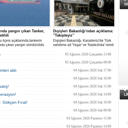
S
nda yangın çıkan Tanker,
Dışişleri Bakanlığı'ndan açıklama:
etildi
"Takipteyiz"
u ilçesi açıklarında tankerin
Dışişleri Bakanlığı, Karadeniz'de Türk
nda çıkan yangın söndürüldü.
sahibine ait 'Yaşar' ve 'Nadezhda' isimli
, ardından Şevketiye Demir
sivil gemilere yönelik insansız hava
na demirletildi.
araçlarıyla gerçekleştirilen saldırıda
u
05 Ağustos 2026 Çarşamba 13:00
yaralanan personelin sağlık durumu ve
güvenliğinin yakından takip edildiğini
05 Ağustos 2026 Çarşamba 08:00
duyurdu.
mleri aldı
04 Ağustos 2026 Salı 17:00
04 Ağustos 2026 Salı 16:00
atış!
04 Ağustos 2026 Salı 15:00
perasyon!
04 Ağustos 2026 Salı 14:00
L
ı: Gökçen Fırat!
04 Ağustos 2026 Salı 10:00
04 Ağustos 2026 Salı 00:00
03 Ağustos 2026 Pazartesi 15:00
03 Ağustos 2026 Pazartesi 14:00