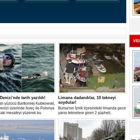
MS
eu
VİD
Ç
 Denizi'nde tarih yazıldı!
Limana dadandılar, 10 tekneyi
soydular!
lı yüzücü Bartłomiej Kubkowski,
Denizi üzerinde İsveç ile Polonya
Bursa'nın İznik ilçesindeki limanda gece
daki mesafeyi yüzerek bu
yarısı teknelere giren 2 şüpheli,
ın ilk örneği olarak tarihe geçti.
elektronik cihazlar ve değerli eşyalar
çaldı. Olay, güvenlik kameralarına
yansıdı, tekne sahiplerinin ihbarıyla
sa
jandarma inceleme başlattı.