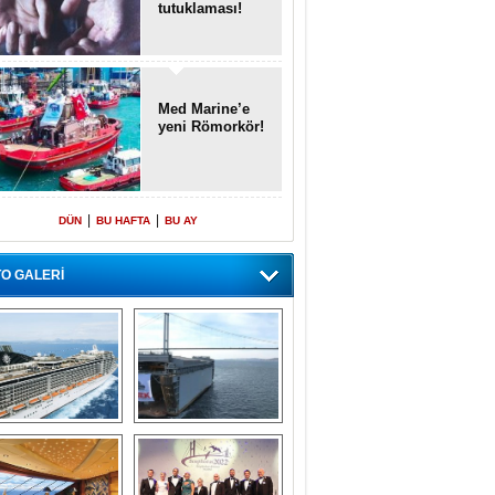
tutuklaması!
Med Marine’e
yeni Römorkör!
|
|
DÜN
BU HAFTA
BU AY
O GALERİ
emi içinde gemi” 
Dünyada tek! 
konsepti ile MSC 
Denizaltı yüzer 
Splendida
havuzu intikal 
seyrine başladı