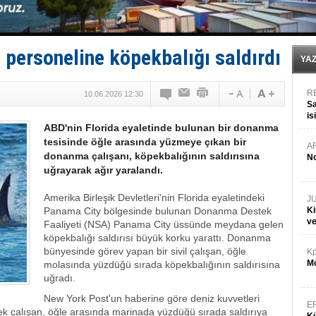
Hat-San Tersanesi’nden yüzer havuza omurga: NB26
Med Marine’e yeni Römorkör!
KOSDER’den Karadeniz için ‘Çağrı’!
Kalyoncu’dan ‘Sefer’ kararı!
personeline köpekbalığı saldırdı
YA
R
10.06.2026 12:30
Sa
is
ABD'nin Florida eyaletinde bulunan bir donanma
da
tesisinde öğle arasında yüzmeye çıkan bir
A
donanma çalışanı, köpekbalığının saldırısına
No
uğrayarak ağır yaralandı.
Amerika Birleşik Devletleri'nin Florida eyaletindeki
J
Panama City bölgesinde bulunan Donanma Destek
Ki
v
Faaliyeti (NSA) Panama City üssünde meydana gelen
köpekbalığı saldırısı büyük korku yarattı. Donanma
bünyesinde görev yapan bir sivil çalışan, öğle
Kp
Mo
molasında yüzdüğü sırada köpekbalığının saldırısına
uğradı.
New York Post'un haberine göre deniz kuvvetleri
E
 çalışan, öğle arasında marinada yüzdüğü sırada saldırıya