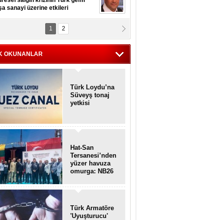
resel salgın krizinin Türk gemi
şa sanayi üzerine etkileri
1
2
pt. MESUT AZMİ GÖKSOY
lavuz kaptan kardeşlerime
hafen...
K OKUNANLAR
Türk Loydu’na
Süveyş tonaj
yetkisi
Hat-San
Tersanesi’nden
yüzer havuza
omurga: NB26
Türk Armatöre
'Uyuşturucu'