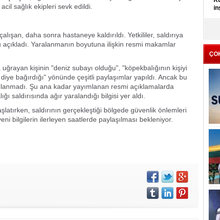
Kü
cil sağlık ekipleri sevk edildi.
in
K
alışan, daha sonra hastaneye kaldırıldı. Yetkililer, saldırıya
Kı
u açıkladı. Yaralanmanın boyutuna ilişkin resmi makamlar
it
ÇO
uğrayan kişinin "deniz subayı olduğu", "köpekbalığının kişiyi
 diye bağırdığı" yönünde çeşitli paylaşımlar yapıldı. Ancak bu
ulanmadı. Şu ana kadar yayımlanan resmi açıklamalarda
ı saldırısında ağır yaralandığı bilgisi yer aldı.
aşlatırken, saldırının gerçekleştiği bölgede güvenlik önlemleri
yeni bilgilerin ilerleyen saatlerde paylaşılması bekleniyor.