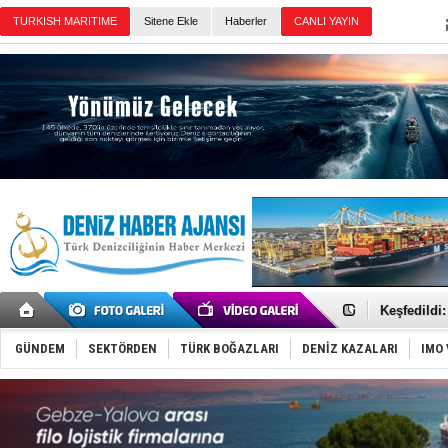
TURKISH MARITIME
Sitene Ekle
Haberler
CANLI YAYIN
Günün Haberleri
Hürmüz’de
Rusya'nın g
Keşfedildi
D-Marin, A
Van’da inş
GÜNDEM
SEKTÖRDEN
TÜRK BOĞAZLARI
DENİZ KAZALARI
IMO 
ASEAN ilk 
TAYK - Eke
İstanbul v
TEKNOFEST 
Tersane işç