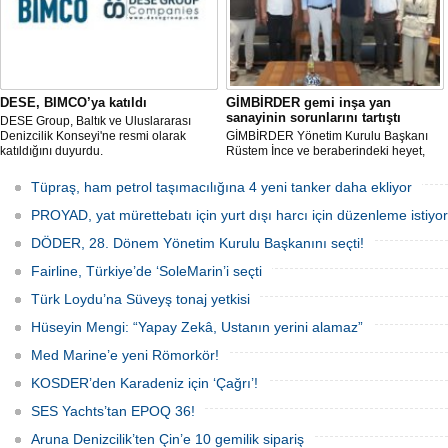
DESE, BIMCO’ya katıldı
GİMBİRDER gemi inşa yan
sanayinin sorunlarını tartıştı
DESE Group, Baltık ve Uluslararası
Denizcilik Konseyi'ne resmi olarak
GİMBİRDER Yönetim Kurulu Başkanı
katıldığını duyurdu.
Rüstem İnce ve beraberindeki heyet,
YTSO Başkanı Cemil Demiryürek’i
ziyaret etti. Görüşmede tersane taşeron
Tüpraş, ham petrol taşımacılığına 4 yeni tanker daha ekliyor
firmalarının yaşadığı sektörel sorunlar
ile vergi uygulamalarındaki
PROYAD, yat mürettebatı için yurt dışı harcı için düzenleme istiyor
mağduriyetler ele alındı.
DÖDER, 28. Dönem Yönetim Kurulu Başkanını seçti!
Fairline, Türkiye’de ‘SoleMarin’i seçti
Türk Loydu’na Süveyş tonaj yetkisi
Hüseyin Mengi: “Yapay Zekâ, Ustanın yerini alamaz”
Med Marine’e yeni Römorkör!
KOSDER’den Karadeniz için ‘Çağrı’!
SES Yachts’tan EPOQ 36!
Aruna Denizcilik’ten Çin’e 10 gemilik sipariş