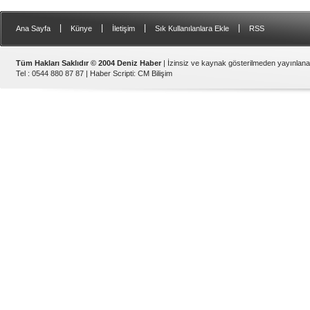
|
|
|
|
Ana Sayfa
Künye
İletişim
Sık Kullanılanlara Ekle
RSS
Tüm Hakları Saklıdır © 2004 Deniz Haber
| İzinsiz ve kaynak gösterilmeden yayınlan
Tel : 0544 880 87 87 |
Haber Scripti
:
CM Bilişim