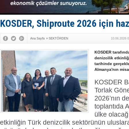
İngiliz akt
FESCO, Kar
DESE, BIMC
GİMBİRDER 
KOSDER, Shiproute 2026 için haz
35 milyon T
Ana Sayfa
»
SEKTÖRDEN
10.06.2026 0
KOSDER tarafında
denizcilik etkinl
tarihinde gerçekle
Almanya'nın misaf
KOSDER Ba
Torlak Göne
2026’nın det
toplantıda 
ülke olacağ
etkinliğin Türk denizcilik sektörünün ulusla