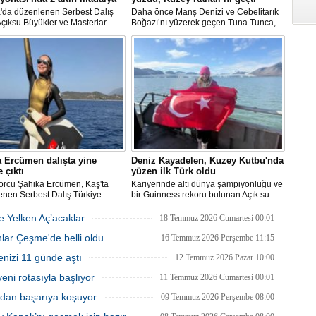
a'da düzenlenen Serbest Dalış
Daha önce Manş Denizi ve Cebelitarık
çıksu Büyükler ve Masterlar
Boğazı’nı yüzerek geçen Tuna Tunca,
l Türkiye Şampiyonası'nda milli
bu müthiş başarılarına bir yenisini daha
ve serbest dalış dünya
ekledi. Tuna Tunca bu kez 16 saat
eni Şahika Ercümen, 2 altın
yüzerek Kuzey Kanalı’nı geçti.
a kazandı.
 Ercümen dalışta yine
Deniz Kayadelen, Kuzey Kutbu'nda
 çıktı
yüzen ilk Türk oldu
porcu Şahika Ercümen, Kaş'ta
Kariyerinde altı dünya şampiyonluğu ve
enen Serbest Dalış Türkiye
bir Guinness rekoru bulunan Açık su
nası'nda sabit ağırlık
yüzücüsü Deniz Kayadelen, 4 derece
isinde 68 metre dalış yaparak
sıcaklıktaki Arktik sularda 1200 metre
ğe Yelken Aç’acaklar
18 Temmuz 2026 Cumartesi 00:01
on oldu.
yüzerek Kuzey Kutbu'nda yüzen ilk Türk
lar Çeşme'de belli oldu
oldu.
16 Temmuz 2026 Perşembe 11:15
enizi 11 günde aştı
12 Temmuz 2026 Pazar 10:00
ni rotasıyla başlıyor
11 Temmuz 2026 Cumartesi 00:01
ıdan başarıya koşuyor
09 Temmuz 2026 Perşembe 08:00