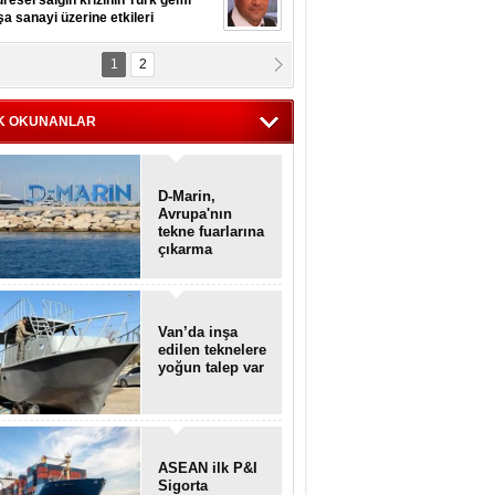
resel salgın krizinin Türk gemi
şa sanayi üzerine etkileri
1
2
pt. MESUT AZMİ GÖKSOY
lavuz kaptan kardeşlerime
hafen...
K OKUNANLAR
D-Marin,
Avrupa'nın
tekne fuarlarına
çıkarma
yapacak
Van’da inşa
edilen teknelere
yoğun talep var
ASEAN ilk P&I
Sigorta