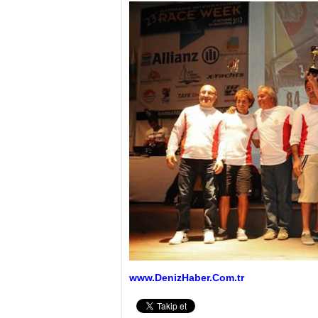
www.DenizHaber.Com.tr