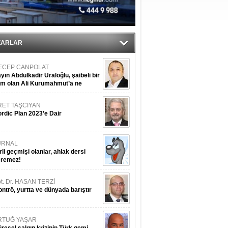
tı
sane oldu
ZARLAR
ECEP CANPOLAT
yın Abdulkadir Uraloğlu, şaibeli bir
im olan Ali Kurumahmut’a ne
nışıyorsunuz?
RET TAŞCIYAN
rdic Plan 2023’e Dair
URNAL
rli geçmişi olanlar, ahlak dersi
eremez!
t. Dr. HASAN TERZİ
ntrö, yurtta ve dünyada barıştır
RTUĞ YAŞAR