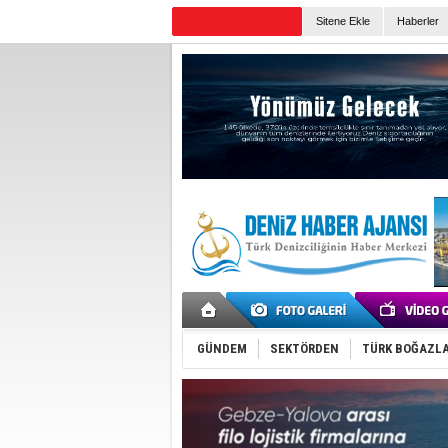
TURKISH MARITIME
Sitene Ekle
Haberler
Günün Haberleri
GÜNDEM
SEKTÖRDEN
TÜRK BOĞAZLA