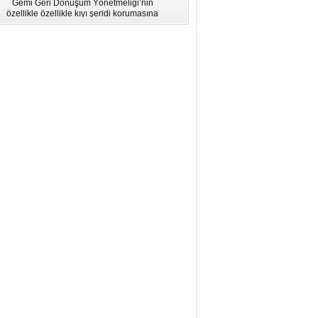
Gemi Geri Dönüşüm Yönetmeliği’nin
için Bölgesel Eğitim” Çalıştayı
özellikle özellikle kıyı şeridi korumasına
İstanbul'da düzenlendi.
ilişkin hükümlere uymadığı için AB
listesinden çıkarıldı.