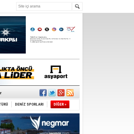
°C
r
TÜRÜ
DENİZ SPORLARI
DİĞER »
du