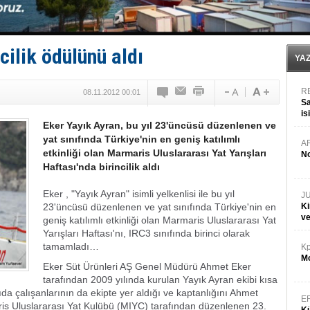
GİMBİRDER gemi inşa yan sanayinin sorunlarını tartış
35 milyon TL'lik tekne projesinde karar çıktı
İnsansız cankurtaran ihalesini BlueForge kazandı
Yüzyıl sonra ilk kez dünyaya açılan gizemli ada!
cilik ödülünü aldı
Anadolu Tersanesi EYDEP’te A sertifikası alan ilk ter
YA
R
08.11.2012 00:01
Sa
is
Eker Yayık Ayran, bu yıl 23'üncüsü düzenlenen ve
da
yat sınıfında Türkiye'nin en geniş katılımlı
A
etkinliği olan Marmaris Uluslararası Yat Yarışları
No
Haftası'nda birincilik aldı
Eker , "Yayık Ayran" isimli yelkenlisi ile bu yıl
J
23'üncüsü düzenlenen ve yat sınıfında Türkiye'nin en
Ki
v
geniş katılımlı etkinliği olan Marmaris Uluslararası Yat
Yarışları Haftası'nı, IRC3 sınıfında birinci olarak
tamamladı…
Kp
Mo
Eker Süt Ürünleri AŞ Genel Müdürü Ahmet Eker
tarafından 2009 yılında kurulan Yayık Ayran ekibi kısa
da çalışanlarının da ekipte yer aldığı ve kaptanlığını Ahmet
E
ris Uluslararası Yat Kulübü (MIYC) tarafından düzenlenen 23.