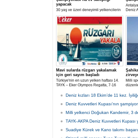
yapacak
Antaly
30 yaş ve üzeri deneyimli yelkencilerin
Deniz A
mücadele ettiği ILCA Masters 2026
Bireyse
Türkiye Şampiyonası, bu yıl Kocaeli’nin
sporcu 
Derince ilçesinde gerçekleştirilecek.
rekortm
madaly
Mavi sularda rüzgarı yakalamak
Şahika
için geri sayım başladı
zirveye
Türkiye'nin en uzun yelken haftası 14.
Milli s
TAYK – Eker Olympos Regatta, 7-16
düzenl
Ağustos 2026 tarihleri arasında mavi
Şampiyo
sulara yelken açıyor.
kategor
Deniz kızları 18 Ekim’de 11 kez. İyili
şampiy
Deniz Kuvvetleri Kupası'nın şampiyon
Milli yelkenci Doğukan Kandemir, 3 d
TAYK-AKPA Deniz Kuvvetleri Kupası ye
Suadiye Kürek ve Kano takımı başar