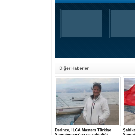
Diğer Haberler
Derince, ILCA Masters Türkiye
Şahik
Şampiyonası’na ev sahipliği
Şampiy