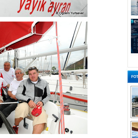
FOT
“G