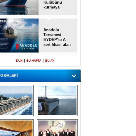
Kulübünü
kurmaya
hazırlanıyor
Anadolu
Tersanesi
EYDEP’te A
sertifikası alan
ilk tersane oldu
|
|
DÜN
BU HAFTA
BU AY
O GALERİ
emi içinde gemi” 
Dünyada tek! 
konsepti ile MSC 
Denizaltı yüzer 
Splendida
havuzu intikal 
seyrine başladı