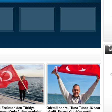
IM
a Ercümen'den Türkiye
Otizmli sporcu Tuna Tunca 16 saat
onası'nda 2 altın madalya
yüzdü, Kuzey Kanalı’nı geçti