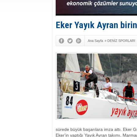
Eker Yayık Ayran birin
Ana Sayfa
»
DENİZ SPORLARI
sürede büyük başarılara imza attı. Eker Gı
Eker'in yaptığı Yayık Ayran takımı, Marma