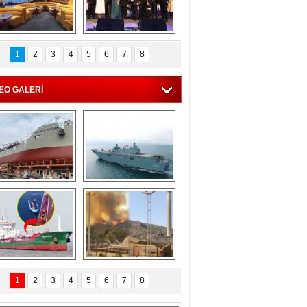
C'den 55 milyon 
5. Bosphorus Ship 
roluk turizm geliri 
Brokers Dinner, 
1
2
3
4
5
6
7
8
müjdesi
İstanbul’da yapıldı
EO GALERİ
eksan Tersanesi, 
TCG Anadolu, 
Başaran Bayrak 
tersane teknik 
tankerini suya 
seyrini tamamladı
indirdi
Göçmenlerin 
Milas’taki yangın 
imdadına Türk 
yeniden termik 
1
2
3
4
5
6
7
8
hipli MINA DENIZ 
santrallere doğru 
yetişti
ilerliyor