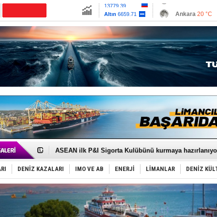
13779.39
Ankara
20 °C
CANLI YAYIN
Altın
6659.71
İzmir
26 °C
Dolar
47.6791
Antalya
26 °C
Euro
55.1258
Muğla
22 °C
Çanakkale
22 
D-Marin, Avrupa'nın tekne fuarlarına çıkarma yapacak
Van’da inşa edilen teknelere yoğun talep var
ASEAN ilk P&I Sigorta Kulübünü kurmaya hazırlanıyo
TAYK - Eker Olympos Regatta'da ilk start!
İstanbul ve Çanakkale: 6 ayda 40.000 gemi
RI
DENİZ KAZALARI
IMO VE AB
ENERJİ
LİMANLAR
DENİZ KÜL
TEKNOFEST ‘Mavi Vatan’ ziyaretçi kayıtları başladı!
Tersane işçilerinin direnişi, kazanımla sonuçlandı
İngiliz aktivistler, gemide mahsur kaldı!
FESCO, Karadeniz'de yeni sevkiyat taleplerini durdur
DESE, BIMCO’ya katıldı