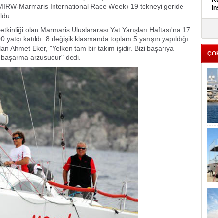
Kü
(MIRW-Marmaris International Race Week) 19 tekneyi geride
in
ldu.
K
 etkinliği olan Marmaris Uluslararası Yat Yarışları Haftası'na 17
Kı
00 yatçı katıldı. 8 değişik klasmanda toplam 5 yarışın yapıldığı
it
alan Ahmet Eker, "Yelken tam bir takım işidir. Bizi başarıya
ÇO
e başarma arzusudur" dedi.