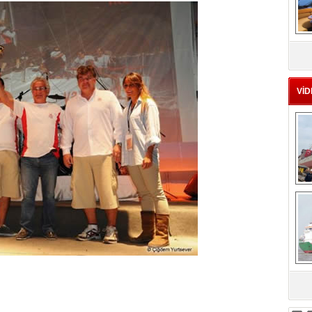
MS
eu
VİD
Ç
sa