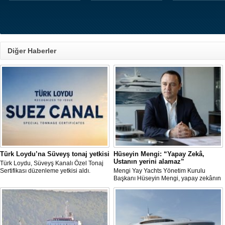
Diğer Haberler
Türk Loydu’na Süveyş tonaj yetkisi
Hüseyin Mengi: “Yapay Zekâ,
Ustanın yerini alamaz”
Türk Loydu, Süveyş Kanalı Özel Tonaj
Sertifikası düzenleme yetkisi aldı.
Mengi Yay Yachts Yönetim Kurulu
Başkanı Hüseyin Mengi, yapay zekânın
yat üretimindeki kullanım sınırını, kişiye
özel üretim sürecini, mega yat
tanımındaki değişimi ve hibrit tahrik
sistemlerinin ekonomisini CNN Türk'te
yayınlanan Özel Sektör programında
anlattı.