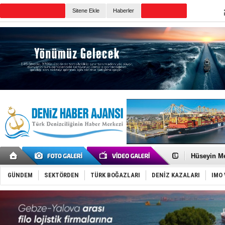
TURKISH MARITIME
Sitene Ekle
Haberler
CANLI YAYIN
Günün Haberleri
Dünyanın e
Türk Loydu
Hüseyin Me
Hat-San Te
Med Marine
GÜNDEM
SEKTÖRDEN
TÜRK BOĞAZLARI
DENİZ KAZALARI
IMO 
KOSDER’den
Kalyoncu’da
Tekne, su a
Bacasında 
Dışişleri B