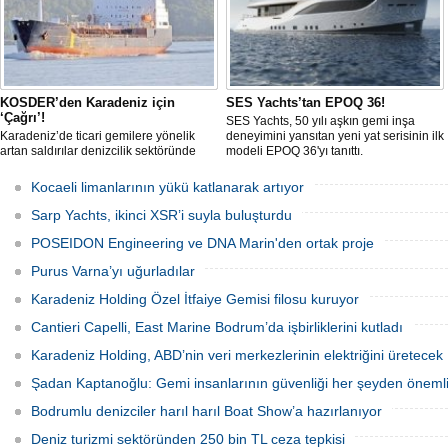
KOSDER’den Karadeniz için
SES Yachts’tan EPOQ 36!
‘Çağrı’!
SES Yachts, 50 yılı aşkın gemi inşa
Karadeniz’de ticari gemilere yönelik
deneyimini yansıtan yeni yat serisinin ilk
artan saldırılar denizcilik sektöründe
modeli EPOQ 36'yı tanıttı.
güvenlik endişelerini artırırken, Koster
Armatörleri ve İşletmecileri Derneği
Kocaeli limanlarının yükü katlanarak artıyor
(KOSDER), kamu otoritelerine güvenli
deniz koridorlarının oluşturulması
Sarp Yachts, ikinci XSR’i suyla buluşturdu
çağrısında bulundu.
POSEIDON Engineering ve DNA Marin'den ortak proje
Purus Varna’yı uğurladılar
Karadeniz Holding Özel İtfaiye Gemisi filosu kuruyor
Cantieri Capelli, East Marine Bodrum’da işbirliklerini kutladı
Karadeniz Holding, ABD’nin veri merkezlerinin elektriğini üretecek
Şadan Kaptanoğlu: Gemi insanlarının güvenliği her şeyden öneml
Bodrumlu denizciler harıl harıl Boat Show’a hazırlanıyor
Deniz turizmi sektöründen 250 bin TL ceza tepkisi