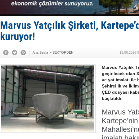
Depo ve tek
Kruvaziyer 
SES Yacht
Kargıcak K
Marvus Yatçılık Şirketi, Kartepe’
Denizlerin 
kuruyor!
Ana Sayfa
»
SEKTÖRDEN
15.06.2026 0
Marvus Yatçılık T
geçirilecek olan 
ve yat imalatı ile
Şehircilik ve İkli
ÇED dosyası kabu
başlatıldı.
Marvus Yatçı
Kartepe’ni
Mahallesi’n
imalatı bak