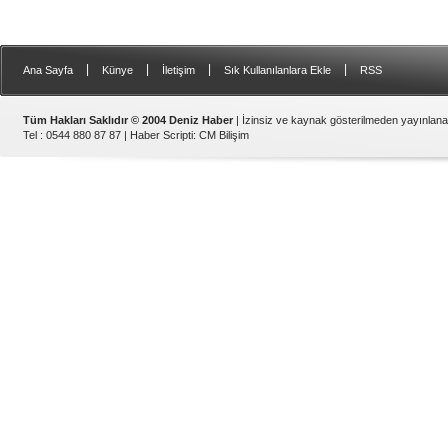
|
|
|
|
Ana Sayfa
Künye
İletişim
Sık Kullanılanlara Ekle
RSS
Tüm Hakları Saklıdır © 2004 Deniz Haber
| İzinsiz ve kaynak gösterilmeden yayınlan
Tel : 0544 880 87 87 |
Haber Scripti
:
CM Bilişim