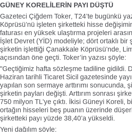
GÜNEY KORELİLERİN PAYI DÜŞTÜ
Gazeteci Çiğdem Toker, T24’te bugünkü ya
Köprüsü’nü işleten şirketteki hisse değişim
faturası en yüksek ulaştırma projeleri arası
İşlet Devret (YİD) modeliyle; dört ortaklı bir ş
şirketin işlettiği Çanakkale Köprüsü’nde, Li
açısından öne geçti. Toker’in yazısı şöyle:
"Geçtiğimiz hafta sözleşme tadiline gidildi. D
Haziran tarihli Ticaret Sicil gazetesinde ya
yapılan son sermaye arttırımı sonucunda, şi
şirketin payları değişti. Arttırım sonrası şir
750 milyon TL’ye çıktı. İkisi Güneyi Koreli, b
ortağın hisseleri beş puanın üzerinde düşer
şirketteki payı yüzde 38,40’a yükseldi.
Yeni dağılım şöyle: