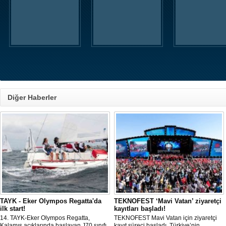
Diğer Haberler
TAYK - Eker Olympos Regatta'da
TEKNOFEST ‘Mavi Vatan’ ziyaretçi
ilk start!
kayıtları başladı!
14. TAYK-Eker Olympos Regatta,
TEKNOFEST Mavi Vatan için ziyaretçi
Kalamış açıklarında başlayan J70 sınıfı
kayıt süreci başladı. Türkiye’nin