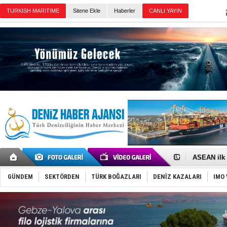
Sitene Ekle
Haberler
Günün Haberleri
D-Marin, A
Van’da inş
ASEAN ilk 
TAYK - Eke
İstanbul v
GÜNDEM
SEKTÖRDEN
TÜRK BOĞAZLARI
DENİZ KAZALARI
IMO 
TEKNOFEST 
Tersane işç
İngiliz akt
FESCO, Kar
DESE, BIMC