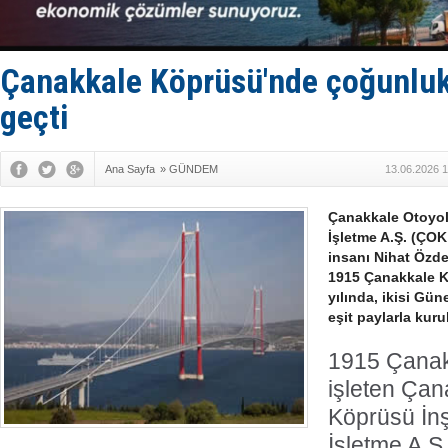
GİMBİRDER 
35 milyon T
İnsansız c
Yüzyıl son
Çanakkale Köprüsü'nde çoğunluk
Anadolu Te
geçti
Ana Sayfa
»
GÜNDEM
13.06.2026 1
Çanakkale Otoyol
İşletme A.Ş. (ÇOK
insanı Nihat Özde
1915 Çanakkale K
yılında, ikisi Gün
eşit paylarla kur
1915 Çanak
işleten Çan
Köprüsü İnş
İşletme A.Ş