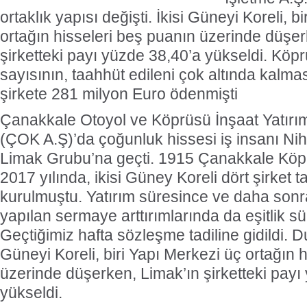
ortaklık yapısı değişti. İkisi Güneyi Koreli, b
ortağın hisseleri beş puanın üzerinde düşer
şirketteki payı yüzde 38,40’a yükseldi. Kö
sayısının, taahhüt edileni çok altında kalma
şirkete 281 milyon Euro ödenmişti
Çanakkale Otoyol ve Köprüsü İnşaat Yatırım
(ÇOK A.Ş)’da çoğunluk hissesi iş insanı Nih
Limak Grubu’na geçti. 1915 Çanakkale Köprü
2017 yılında, ikisi Güney Koreli dört şirket t
kurulmuştu. Yatırım süresince ve daha son
yapılan sermaye arttırımlarında da eşitlik s
Geçtiğimiz hafta sözleşme tadiline gidildi. Dur
Güneyi Koreli, biri Yapı Merkezi üç ortağın 
üzerinde düşerken, Limak’ın şirketteki payı
yükseldi.