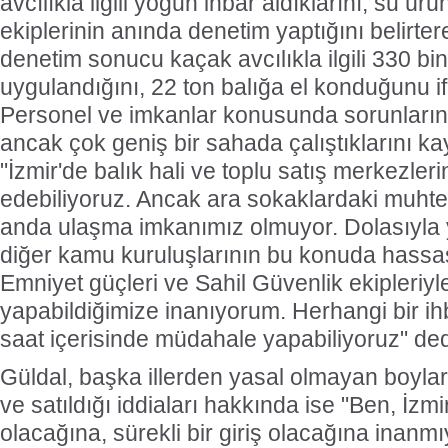
avcılıkla ilgili yoğun ihbar aldıklarını, su ür
ekiplerinin anında denetim yaptığını belirter
denetim sonucu kaçak avcılıkla ilgili 330 bin
uygulandığını, 22 ton balığa el konduğunu if
Personel ve imkanlar konusunda sorunların
ancak çok geniş bir sahada çalıştıklarını k
"İzmir'de balık hali ve toplu satış merkezleri
edebiliyoruz. Ancak ara sokaklardaki muhteli
anda ulaşma imkanımız olmuyor. Dolasıyla y
diğer kamu kuruluşlarının bu konuda hassas
Emniyet güçleri ve Sahil Güvenlik ekipleriyle
yapabildiğimize inanıyorum. Herhangi bir ih
saat içerisinde müdahale yapabiliyoruz" ded
Güldal, başka illerden yasal olmayan boylard
ve satıldığı iddiaları hakkında ise "Ben, İzm
olacağına, sürekli bir giriş olacağına inan