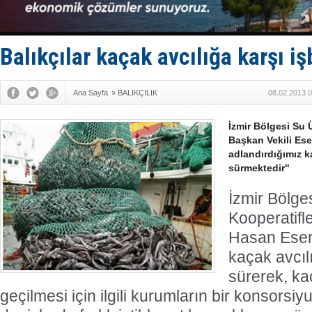
Hürmüz’de
Rusya'nın g
Keşfedildi
D-Marin, A
Balıkçılar kaçak avcılığa karşı işb
Van’da inş
Ana Sayfa
»
BALIKÇILIK
08.02.2013 0
İzmir Bölgesi Su Ü
Başkan Vekili Ese
adlandırdığımız 
sürmektedir"
İzmir Bölge
Kooperatifle
Hasan Eser,
kaçak avcıl
sürerek, ka
geçilmesi için ilgili kurumların bir konsors