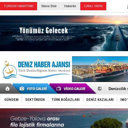
Sitene Ekle
Haberler
Günün Haberleri
Rusya, göl
Enejota ti
Denizcilik
Türkiye’den
‘14. Olymp
GÜNDEM
SEKTÖRDEN
TÜRK BOĞAZLARI
DENİZ KAZALARI
IMO 
Taksi Botla
TÜRKLİM Ba
SOCAR da M
Türkiye'nin
Dünyanın e