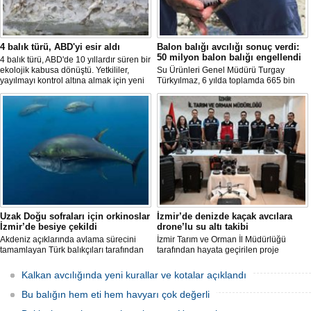
4 balık türü, ABD'yi esir aldı
Balon balığı avcılığı sonuç verdi:
50 milyon balon balığı engellendi
4 balık türü, ABD'de 10 yıllardır süren bir
ekolojik kabusa dönüştü. Yetkililer,
Su Ürünleri Genel Müdürü Turgay
yayılmayı kontrol altına almak için yeni
Türkyılmaz, 6 yılda toplamda 665 bin
projeler geliştirirken, uzmanlar
balon balığının ekosistemden
tamamen yok edilmenin imkansız
uzaklaştırıldığını belirterek, "Balon balığı
olduğunu belirtiyor.
avcılığı sayesinde, yaklaşık 50 milyon
yeni balon balığının ekosisteme
katılması önlendi." dedi.
Uzak Doğu sofraları için orkinoslar
İzmir’de denizde kaçak avcılara
İzmir’de besiye çekildi
drone’lu su altı takibi
Akdeniz açıklarında avlama sürecini
İzmir Tarım ve Orman İl Müdürlüğü
tamamlayan Türk balıkçıları tarafından
tarafından hayata geçirilen proje
İzmir'deki çiftliklere nakledilen
kapsamında, denizlerdeki kaçak
orkinoslar, Uzak Doğu ülkelerine ihraç
faaliyetleri anlık olarak tespit edebilen
Kalkan avcılığında yeni kurallar ve kotalar açıklandı
edilmek için özenle bakılıyor.
hava ve su altı dronları sahada aktif
olarak kullanılmaya başlandı.
Bu balığın hem eti hem havyarı çok değerli