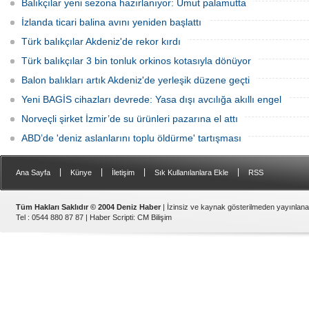
Balıkçılar yeni sezona hazırlanıyor: Umut palamutta
İzlanda ticari balina avını yeniden başlattı
Türk balıkçılar Akdeniz'de rekor kırdı
Türk balıkçılar 3 bin tonluk orkinos kotasıyla dönüyor
Balon balıkları artık Akdeniz'de yerleşik düzene geçti
Yeni BAGİS cihazları devrede: Yasa dışı avcılığa akıllı engel
Norveçli şirket İzmir’de su ürünleri pazarına el attı
ABD’de 'deniz aslanlarını toplu öldürme' tartışması
|
|
|
|
Ana Sayfa
Künye
İletişim
Sık Kullanılanlara Ekle
RSS
Tüm Hakları Saklıdır © 2004 Deniz Haber
| İzinsiz ve kaynak gösterilmeden yayınlan
Tel : 0544 880 87 87 |
Haber Scripti
:
CM Bilişim