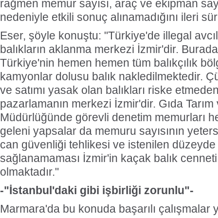
rağmen memur sayısı, araç ve ekipman sayı
nedeniyle etkili sonuç alınamadığını ileri sü
Eser, şöyle konuştu: "Türkiye'de illegal avc
balıkların aklanma merkezi İzmir'dir. Bura
Türkiye'nin hemen hemen tüm balıkçılık bölg
kamyonlar dolusu balık nakledilmektedir. Ç
ve satımı yasak olan balıkları riske etmeden
pazarlamanın merkezi İzmir'dir. Gıda Tarım
Müdürlüğünde görevli denetim memurları he
geleni yapsalar da memuru sayısının yeters
can güvenliği tehlikesi ve istenilen düzeyde 
sağlanamaması İzmir'in kaçak balık cennet
olmaktadır."
-"İstanbul'daki gibi işbirliği zorunlu"-
Marmara'da bu konuda başarılı çalışmalar ya