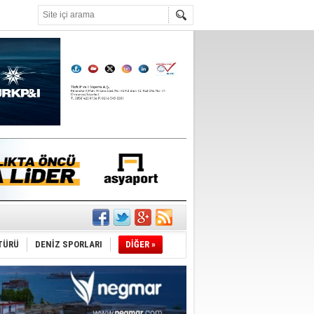
°C
r
TÜRÜ
DENİZ SPORLARI
DİĞER »