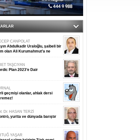
du
tı
ZARLAR
ECEP CANPOLAT
yın Abdulkadir Uraloğlu, şaibeli bir
im olan Ali Kurumahmut’a ne
nışıyorsunuz?
RET TAŞCIYAN
rdic Plan 2023’e Dair
URNAL
rli geçmişi olanlar, ahlak dersi
eremez!
t. Dr. HASAN TERZİ
ntrö, yurtta ve dünyada barıştır
RTUĞ YAŞAR