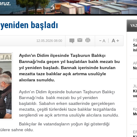
FESCO, Karadeniz'de yeni sevkiyat taleplerini durdur
DESE, BIMCO’ya katıldı
GİMBİRDER gemi inşa yan sanayinin sorunlarını tartış
35 milyon TL'lik tekne projesinde karar çıktı
 yeniden başladı
İnsansız cankurtaran ihalesini BlueForge kazandı
YA
R
12.05.2026 08:00
Sa
is
Aydın'ın Didim ilçesinde Taşburun Balıkçı
da
Barınağı'nda geçen yıl başlatılan balık mezatı bu
A
yıl yeniden başladı. Barınak içerisinde kurulan
No
mezatta taze balıklar açık artırma usulüyle
alıcılara sunuldu.
J
Ki
Aydın'ın Didim ilçesinde bulunan Taşburun Balıkçı
v
Barınağı'nda balık mezatı bu yıl yeniden
başlatıldı.
Sabahın erken saatlerinde gerçekleşen
mezatta, çeşitli türlerdeki taze balıklar tezgahlarda
Kp
Mo
sergilendi ve açık artırma usulüyle alıcılara sunuldu.
Balıkçılar ile vatandaşların yoğun ilgi gösterdiği
tülere sahne oldu.
E