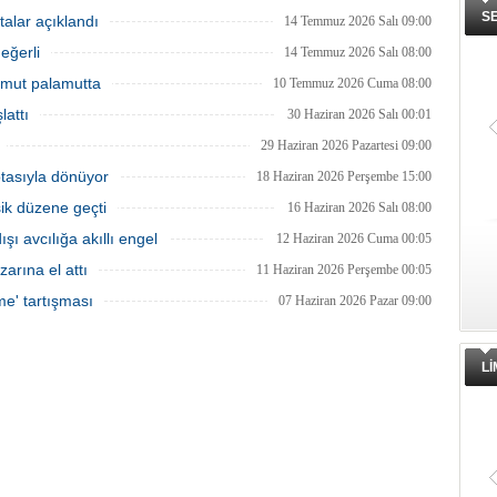
ında, denizlerdeki kaçak
sona ermesiyle balıkçılar ağlarını
S
leri anlık olarak tespit edebilen
yeniden suyla buluşturdu ve yeni av
talar açıklandı
14 Temmuz 2026 Salı 09:00
 su altı dronları sahada aktif
sezonu başladı.
eğerli
kullanılmaya başlandı.
14 Temmuz 2026 Salı 08:00
 Umut palamutta
10 Temmuz 2026 Cuma 08:00
lattı
30 Haziran 2026 Salı 00:01
29 Haziran 2026 Pazartesi 09:00
otasıyla dönüyor
18 Haziran 2026 Perşembe 15:00
şik düzene geçti
16 Haziran 2026 Salı 08:00
ı avcılığa akıllı engel
12 Haziran 2026 Cuma 00:05
zarına el attı
11 Haziran 2026 Perşembe 00:05
me' tartışması
07 Haziran 2026 Pazar 09:00
L