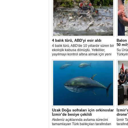
4 balık türü, ABD'yi esir aldı
Balon 
50 mil
4 balık türü, ABD'de 10 yıllardır süren bir
ekolojik kabusa dönüştü. Yetkililer,
Su Ürü
yayılmayı kontrol altına almak için yeni
Türkyıl
projeler geliştirirken, uzmanlar
balon b
tamamen yok edilmenin imkansız
uzaklaşt
olduğunu belirtiyor.
avcılığ
yeni ba
katılma
Uzak Doğu sofraları için orkinoslar
İzmir’
İzmir’de besiye çekildi
drone’
Akdeniz açıklarında avlama sürecini
İzmir T
tamamlayan Türk balıkçıları tarafından
tarafın