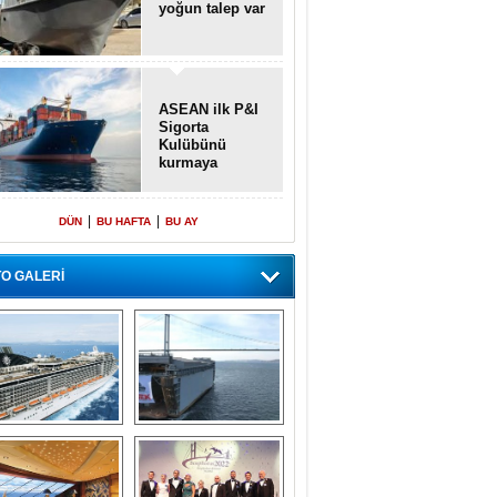
yoğun talep var
ASEAN ilk P&I
Sigorta
Kulübünü
kurmaya
hazırlanıyor
|
|
DÜN
BU HAFTA
BU AY
O GALERİ
emi içinde gemi” 
Dünyada tek! 
konsepti ile MSC 
Denizaltı yüzer 
Splendida
havuzu intikal 
seyrine başladı