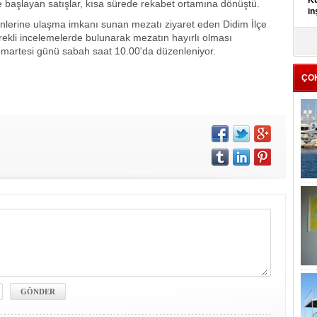
Kü
yle başlayan satışlar, kısa sürede rekabet ortamına dönüştü.
in
rünlerine ulaşma imkanı sunan mezatı ziyaret eden Didim İlçe
ekli incelemelerde bulunarak mezatın hayırlı olması
K
martesi günü sabah saat 10.00'da düzenleniyor.
Kı
it
ÇO