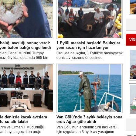
MS
eu
VİD
balığı avcılığı sonuç verdi:
1 Eylül mesaisi başladı! Balıkçılar
yon balon balığı engellendi
yeni sezon için hazırlanıyor
nleri Genel Müdürü Turgay
Ordu'da balıkçılar, 1 Eylül'de başlayacak
maz, 6 yılda toplamda 665 bin
deniz avı sezonu öncesinde
alığının ekosistemden
hazırlıklarını hızlandırdı. Av yasağı
ırıldığını belirterek, "Balon balığı
dönemini boş geçirmeyen ekipler,
ı sayesinde, yaklaşık 50 milyon
ağlardan teknelere kadar tüm
lon balığının ekosisteme
ekipmanlarını elden geçirerek yeni
sı önlendi." dedi.
sezona hazırlanıyor.
Ç
de denizde kaçak avcılara
Van Gölü’nde 3 aylık bekleyiş sona
lu su altı takibi
erdi: Ağlar göle atıldı
sa
arım ve Orman İl Müdürlüğü
Van Gölü'nün endemik türü inci kefali
dan hayata geçirilen proje
için uygulanan 3 aylık av yasağının