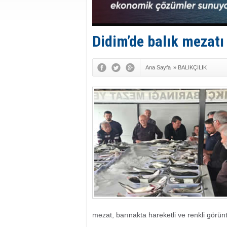
Didim’de balık mezatı
Ana Sayfa
»
BALIKÇILIK
mezat, barınakta hareketli ve renkli görün