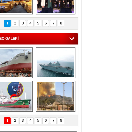
C'den 55 milyon 
5. Bosphorus Ship 
roluk turizm geliri 
Brokers Dinner, 
1
2
3
4
5
6
7
8
müjdesi
İstanbul’da yapıldı
EO GALERİ
eksan Tersanesi, 
TCG Anadolu, 
Başaran Bayrak 
tersane teknik 
tankerini suya 
seyrini tamamladı
indirdi
Göçmenlerin 
Milas’taki yangın 
imdadına Türk 
yeniden termik 
1
2
3
4
5
6
7
8
hipli MINA DENIZ 
santrallere doğru 
yetişti
ilerliyor