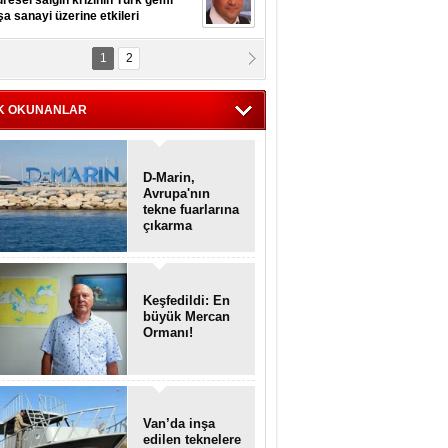
resel salgın krizinin Türk gemi
şa sanayi üzerine etkileri
1
2
pt. MESUT AZMİ GÖKSOY
lavuz kaptan kardeşlerime
hafen...
K OKUNANLAR
D-Marin,
Avrupa'nın
tekne fuarlarına
çıkarma
yapacak
Keşfedildi: En
büyük Mercan
Ormanı!
Van’da inşa
edilen teknelere