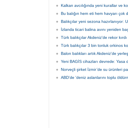
İzmir'deki çiftliklere nakledilen
kapsam
orkinoslar, Uzak Doğu ülkelerine ihraç
faaliyet
Kalkan avcılığında yeni kurallar ve ko
edilmek için özenle bakılıyor.
hava ve
Bu balığın hem eti hem havyarı çok d
olarak 
Balıkçılar yeni sezona hazırlanıyor:
İzlanda ticari balina avını yeniden baş
Türk balıkçılar Akdeniz'de rekor kırdı
Türk balıkçılar 3 bin tonluk orkinos k
Balon balıkları artık Akdeniz'de yerle
Yeni BAGİS cihazları devrede: Yasa dış
Norveçli şirket İzmir’de su ürünleri pa
ABD’de 'deniz aslanlarını toplu öldür