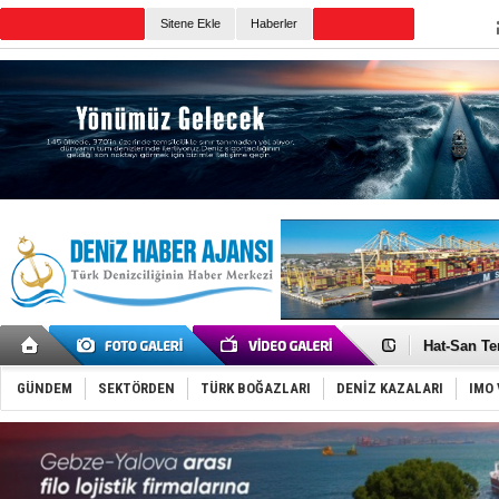
Sitene Ekle
Haberler
Günün Haberleri
Türk Loydu
Hüseyin Me
Hat-San Te
Med Marine
KOSDER’den
GÜNDEM
SEKTÖRDEN
TÜRK BOĞAZLARI
DENİZ KAZALARI
IMO 
Kalyoncu’da
Tekne, su a
Bacasında 
Dışişleri B
Depo ve tek