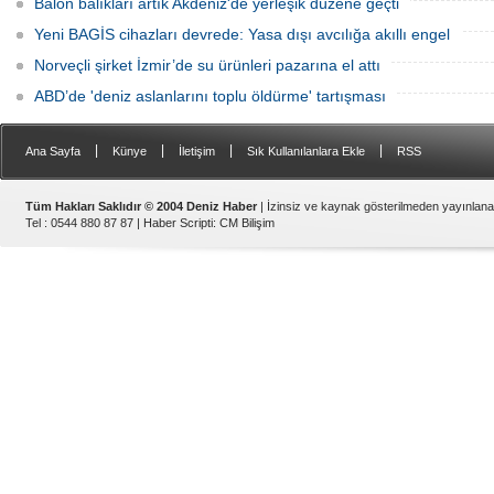
Balon balıkları artık Akdeniz'de yerleşik düzene geçti
Yeni BAGİS cihazları devrede: Yasa dışı avcılığa akıllı engel
Norveçli şirket İzmir’de su ürünleri pazarına el attı
ABD’de 'deniz aslanlarını toplu öldürme' tartışması
|
|
|
|
Ana Sayfa
Künye
İletişim
Sık Kullanılanlara Ekle
RSS
Tüm Hakları Saklıdır © 2004 Deniz Haber
| İzinsiz ve kaynak gösterilmeden yayınlan
Tel : 0544 880 87 87 |
Haber Scripti
:
CM Bilişim