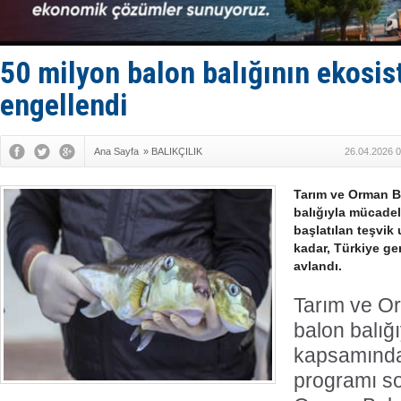
Kruvaziyer 
SES Yacht
Kargıcak K
Denizlerin 
50 milyon balon balığının ekosis
İstanbul: 
engellendi
Ana Sayfa
»
BALIKÇILIK
26.04.2026 0
Tarım ve Orman B
balığıyla mücadel
başlatılan teşvi
kadar, Türkiye ge
avlandı.
Tarım ve Or
balon balığ
kapsamında
programı so