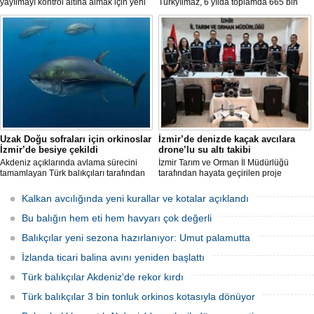
yayılmayı kontrol altına almak için yeni
Türkyılmaz, 6 yılda toplamda 665 bin
projeler geliştirirken, uzmanlar
balon balığının ekosistemden
tamamen yok edilmenin imkansız
uzaklaştırıldığını belirterek, "Balon balığı
olduğunu belirtiyor.
avcılığı sayesinde, yaklaşık 50 milyon
yeni balon balığının ekosisteme
katılması önlendi." dedi.
Uzak Doğu sofraları için orkinoslar
İzmir’de denizde kaçak avcılara
İzmir’de besiye çekildi
drone’lu su altı takibi
Akdeniz açıklarında avlama sürecini
İzmir Tarım ve Orman İl Müdürlüğü
tamamlayan Türk balıkçıları tarafından
tarafından hayata geçirilen proje
İzmir'deki çiftliklere nakledilen
kapsamında, denizlerdeki kaçak
orkinoslar, Uzak Doğu ülkelerine ihraç
faaliyetleri anlık olarak tespit edebilen
Kalkan avcılığında yeni kurallar ve kotalar açıklandı
edilmek için özenle bakılıyor.
hava ve su altı dronları sahada aktif
olarak kullanılmaya başlandı.
Bu balığın hem eti hem havyarı çok değerli
Balıkçılar yeni sezona hazırlanıyor: Umut palamutta
İzlanda ticari balina avını yeniden başlattı
Türk balıkçılar Akdeniz'de rekor kırdı
Türk balıkçılar 3 bin tonluk orkinos kotasıyla dönüyor