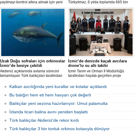
yayılmayı kontrol altına almak için yeni
Türkyılmaz, 6 yılda toplamda 665 bin
projeler geliştirirken, uzmanlar
balon balığının ekosistemden
tamamen yok edilmenin imkansız
uzaklaştırıldığını belirterek, "Balon balığı
olduğunu belirtiyor.
avcılığı sayesinde, yaklaşık 50 milyon
yeni balon balığının ekosisteme
katılması önlendi." dedi.
Uzak Doğu sofraları için orkinoslar
İzmir’de denizde kaçak avcılara
İzmir’de besiye çekildi
drone’lu su altı takibi
Akdeniz açıklarında avlama sürecini
İzmir Tarım ve Orman İl Müdürlüğü
tamamlayan Türk balıkçıları tarafından
tarafından hayata geçirilen proje
İzmir'deki çiftliklere nakledilen
kapsamında, denizlerdeki kaçak
orkinoslar, Uzak Doğu ülkelerine ihraç
faaliyetleri anlık olarak tespit edebilen
Kalkan avcılığında yeni kurallar ve kotalar açıklandı
edilmek için özenle bakılıyor.
hava ve su altı dronları sahada aktif
olarak kullanılmaya başlandı.
Bu balığın hem eti hem havyarı çok değerli
Balıkçılar yeni sezona hazırlanıyor: Umut palamutta
İzlanda ticari balina avını yeniden başlattı
Türk balıkçılar Akdeniz'de rekor kırdı
Türk balıkçılar 3 bin tonluk orkinos kotasıyla dönüyor