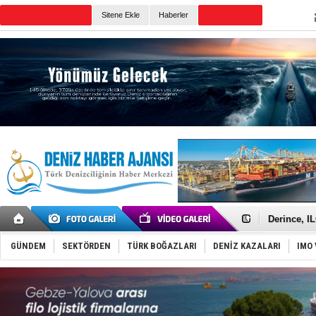
Sitene Ekle
Haberler
Günün Haberleri
Yüzyıl son
Anadolu Te
Derince, I
Tüpraş, ha
İTU AUV, D
GÜNDEM
SEKTÖRDEN
TÜRK BOĞAZLARI
DENİZ KAZALARI
IMO 
LNG taşıma
PROYAD, yat
Türkiye-Ir
Türk Armat
Deniz turi