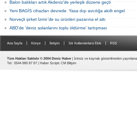
Balon balıkları artık Akdeniz'de yerleşik düzene geçti
Yeni BAGİS cihazları devrede: Yasa dışı avcılığa akıllı engel
Norveçli şirket İzmir’de su ürünleri pazarına el attı
ABD’de 'deniz aslanlarını toplu öldürme' tartışması
|
|
|
|
Ana Sayfa
Künye
İletişim
Sık Kullanılanlara Ekle
RSS
Tüm Hakları Saklıdır © 2004 Deniz Haber
| İzinsiz ve kaynak gösterilmeden yayınlan
Tel : 0544 880 87 87 |
Haber Scripti
:
CM Bilişim