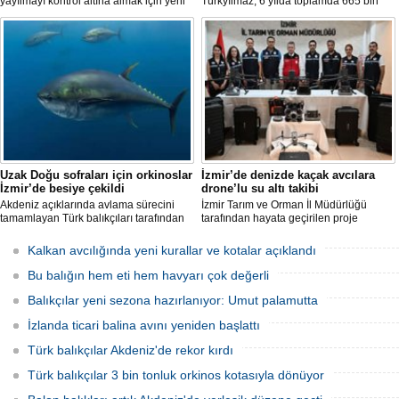
yayılmayı kontrol altına almak için yeni
Türkyılmaz, 6 yılda toplamda 665 bin
projeler geliştirirken, uzmanlar
balon balığının ekosistemden
tamamen yok edilmenin imkansız
uzaklaştırıldığını belirterek, "Balon balığı
olduğunu belirtiyor.
avcılığı sayesinde, yaklaşık 50 milyon
yeni balon balığının ekosisteme
katılması önlendi." dedi.
Uzak Doğu sofraları için orkinoslar
İzmir’de denizde kaçak avcılara
İzmir’de besiye çekildi
drone’lu su altı takibi
Akdeniz açıklarında avlama sürecini
İzmir Tarım ve Orman İl Müdürlüğü
tamamlayan Türk balıkçıları tarafından
tarafından hayata geçirilen proje
İzmir'deki çiftliklere nakledilen
kapsamında, denizlerdeki kaçak
orkinoslar, Uzak Doğu ülkelerine ihraç
faaliyetleri anlık olarak tespit edebilen
Kalkan avcılığında yeni kurallar ve kotalar açıklandı
edilmek için özenle bakılıyor.
hava ve su altı dronları sahada aktif
olarak kullanılmaya başlandı.
Bu balığın hem eti hem havyarı çok değerli
Balıkçılar yeni sezona hazırlanıyor: Umut palamutta
İzlanda ticari balina avını yeniden başlattı
Türk balıkçılar Akdeniz'de rekor kırdı
Türk balıkçılar 3 bin tonluk orkinos kotasıyla dönüyor