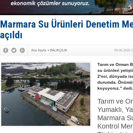
GİMBİRDER 
35 milyon T
İnsansız c
Yüzyıl son
Marmara Su Ürünleri Denetim Me
Anadolu Te
açıldı
Ana Sayfa
»
BALIKÇILIK
09.05.2026 1
Tarım ve Orman B
su ürünleri yetişt
2'nci, dünyada is
durumda. Önümüz
koyuyoruz." dedi
Tarım ve O
Yumaklı, Ya
Marmara Su
Kontrol Mer