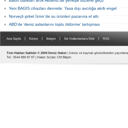
Balon balıkları artık Akdeniz'de yerleşik düzene geçti
Yeni BAGİS cihazları devrede: Yasa dışı avcılığa akıllı engel
Norveçli şirket İzmir’de su ürünleri pazarına el attı
ABD’de 'deniz aslanlarını toplu öldürme' tartışması
|
|
|
|
Ana Sayfa
Künye
İletişim
Sık Kullanılanlara Ekle
RSS
Tüm Hakları Saklıdır © 2004 Deniz Haber
| İzinsiz ve kaynak gösterilmeden yayınlan
Tel : 0544 880 87 87 |
Haber Scripti
:
CM Bilişim