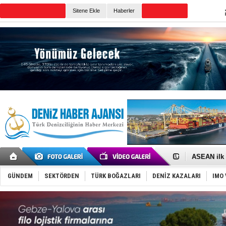
Sitene Ekle
Haberler
Günün Haberleri
D-Marin, A
Van’da inş
ASEAN ilk 
TAYK - Eke
İstanbul v
GÜNDEM
SEKTÖRDEN
TÜRK BOĞAZLARI
DENİZ KAZALARI
IMO 
TEKNOFEST 
Tersane işç
İngiliz akt
FESCO, Kar
DESE, BIMC