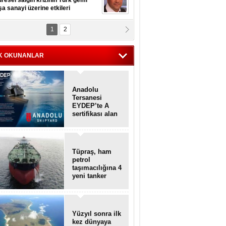
resel salgın krizinin Türk gemi
şa sanayi üzerine etkileri
1
2
pt. MESUT AZMİ GÖKSOY
lavuz kaptan kardeşlerime
hafen...
K OKUNANLAR
Anadolu
Tersanesi
EYDEP’te A
sertifikası alan
ilk tersane oldu
Tüpraş, ham
petrol
taşımacılığına 4
yeni tanker
daha ekliyor
Yüzyıl sonra ilk
kez dünyaya