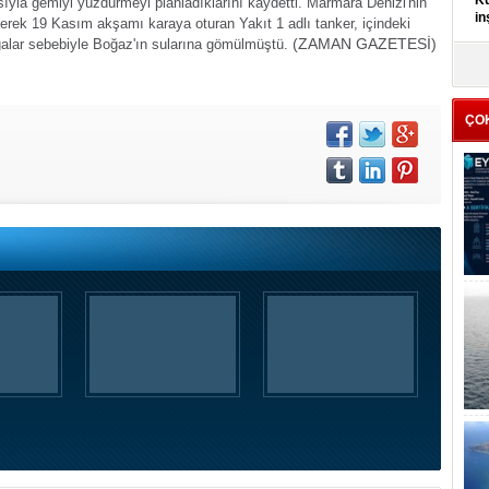
Kü
yla gemiyi yüzdürmeyi planladıklarını kaydetti.
Marmara Denizi'nin
in
nerek 19 Kasım akşamı karaya oturan Yakıt 1 adlı tanker, içindeki
(ZAMAN GAZETESİ)
lgalar sebebiyle Boğaz'ın sularına gömülmüştü.
K
Kı
it
ÇO