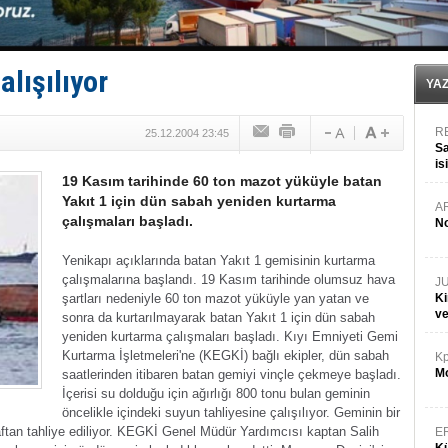
İTU AUV, Dünya’da 2. oldu!
LNG taşımacılığında maliyetler katlandı
PROYAD, yat mürettebatı için yurt dışı harcı için düze
Türkiye-Irak enerji hattında yeni dönem başlıyor
lışılıyor
Türk Armatöre 'Uyuşturucu' tutuklaması!
YA
R
25.12.2004 23:45
Sa
is
19 Kasım tarihinde 60 ton mazot yüküyle batan
da
Yakıt 1 için dün sabah yeniden kurtarma
A
çalışmaları başladı.
No
Yenikapı açıklarında batan Yakıt 1 gemisinin kurtarma
çalışmalarına başlandı. 19 Kasım tarihinde olumsuz hava
J
şartları nedeniyle 60 ton mazot yüküyle yan yatan ve
Ki
v
sonra da kurtarılmayarak batan Yakıt 1 için dün sabah
yeniden kurtarma çalışmaları başladı.
Kıyı Emniyeti Gemi
Kurtarma İşletmeleri'ne (KEGKİ) bağlı ekipler, dün sabah
Kp
Mo
saatlerinden itibaren batan gemiyi vinçle çekmeye başladı.
İçerisi su dolduğu için ağırlığı 800 tonu bulan geminin
öncelikle içindeki suyun tahliyesine çalışılıyor.
Geminin bir
raftan tahliye ediliyor. KEGKİ Genel Müdür Yardımcısı kaptan Salih
E