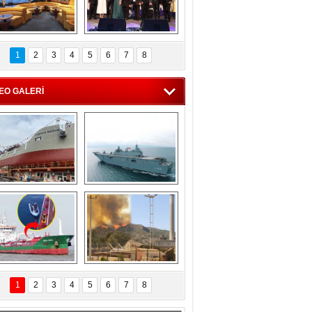
C'den 55 milyon 
5. Bosphorus Ship 
roluk turizm geliri 
Brokers Dinner, 
1
2
3
4
5
6
7
8
müjdesi
İstanbul’da yapıldı
EO GALERİ
eksan Tersanesi, 
TCG Anadolu, 
Başaran Bayrak 
tersane teknik 
tankerini suya 
seyrini tamamladı
indirdi
Göçmenlerin 
Milas’taki yangın 
imdadına Türk 
yeniden termik 
1
2
3
4
5
6
7
8
hipli MINA DENIZ 
santrallere doğru 
yetişti
ilerliyor