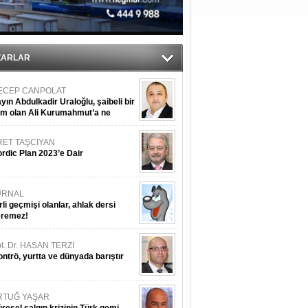
nleme istiyor
ZARLAR
ECEP CANPOLAT
yın Abdulkadir Uraloğlu, şaibeli bir
im olan Ali Kurumahmut’a ne
nışıyorsunuz?
RET TAŞCIYAN
rdic Plan 2023’e Dair
URNAL
rli geçmişi olanlar, ahlak dersi
eremez!
t. Dr. HASAN TERZİ
ntrö, yurtta ve dünyada barıştır
RTUĞ YAŞAR