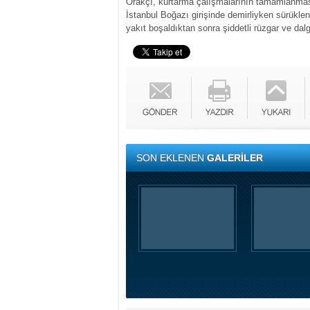
Orakçı, kurtarma çalışmalarının tamamlanması
İstanbul Boğazı girişinde demirliyken sürükle
yakıt boşaldıktan sonra şiddetli rüzgar ve da
SON EKLENEN
GALERİLER