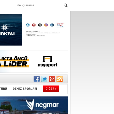
°C
du
tı
TÜRÜ
DENİZ SPORLARI
DİĞER »
sane oldu
ipliği yapacak
ekliyor