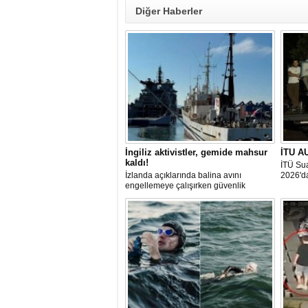
Diğer Haberler
İngiliz aktivistler, gemide mahsur
İTU AU
kaldı!
İTÜ Sua
İzlanda açıklarında balina avını
2026'da
engellemeye çalışırken güvenlik
güçlerince durdurulan Bandero adlı
protesto gemisindeki 21 çevre aktivisti,
günlerdir gemiden çıkmalarına izin
verilmediğini ve temel haklarının ihlal
edildiğini öne sürdü. Mürettebatta iki
Britanyalı aktivist de bulunuyor.