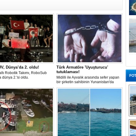
V, Dünya’da 2. oldu!
Türk Armatöre 'Uyuşturucu'
tutuklaması!
ltı Robotik Takımı, RoboSub
FOT
 dünya 2.'si oldu.
Midilli ile Ayvalık arasında sefer yapan
bir şirketin sahibinin Yunanistan'da
tutuklandığı bildirildi.
“G