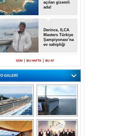
açılan gizemli
ada!
Derince, ILCA
Masters Türkiye
Şampiyonası’na
ev sahipliği
yapacak
|
|
DÜN
BU HAFTA
BU AY
O GALERİ
emi içinde gemi” 
Dünyada tek! 
konsepti ile MSC 
Denizaltı yüzer 
Splendida
havuzu intikal 
seyrine başladı