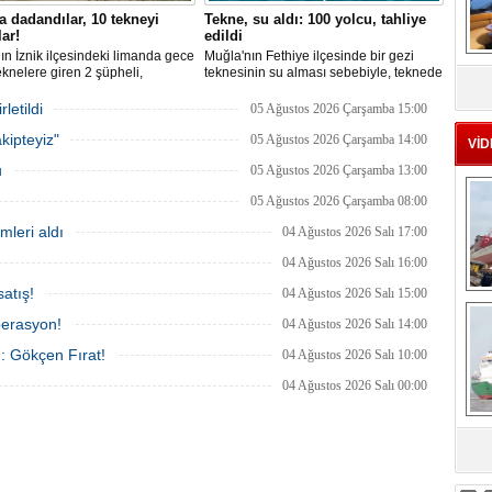
 dadandılar, 10 tekneyi
Tekne, su aldı: 100 yolcu, tahliye
ar!
edildi
ın İznik ilçesindeki limanda gece
Muğla'nın Fethiye ilçesinde bir gezi
MS
teknelere giren 2 şüpheli,
teknesinin su alması sebebiyle, teknede
eu
nik cihazlar ve değerli eşyalar
bulunan 100 yolcu tahliye edildi,
Olay, güvenlik kameralarına
teknenin batmaması için bölgede
letildi
05 Ağustos 2026 Çarşamba 15:00
, tekne sahiplerinin ihbarıyla
kurtarma çalışması başlatıldı.
kipteyiz"
a inceleme başlattı.
05 Ağustos 2026 Çarşamba 14:00
VİD
u
05 Ağustos 2026 Çarşamba 13:00
05 Ağustos 2026 Çarşamba 08:00
mleri aldı
04 Ağustos 2026 Salı 17:00
04 Ağustos 2026 Salı 16:00
atış!
04 Ağustos 2026 Salı 15:00
Ç
perasyon!
04 Ağustos 2026 Salı 14:00
ı: Gökçen Fırat!
04 Ağustos 2026 Salı 10:00
04 Ağustos 2026 Salı 00:00
sa