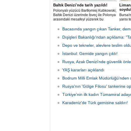
Baltık Denizi'nde tarih yazıldı!
Limana
soydul
Polonyalı yüzücü Bartłomiej Kubkowski,
Baltık Denizi üzerinde İsveç ile Polonya
Bursa'n
arasındaki mesafeyi yüzerek bu
yarısı 
başarının ilk örneği olarak tarihe geçti.
elektro
çaldı. 
Bacasında yangın çıkan Tanker, demir
yansıdı
Dışişleri Bakanlığı'ndan açıklama: "Ta
jandarm
Depo ve tekneler, alevlere teslim old
İstanbul: Gemide yangın çıktı!
Rusya, Azak Denizi'nde güvenlik önle
YAŞ kararları açıklandı
Bodrum Milli Emlak Müdürlüğü’nden s
Rusya'nın 'Gölge Filosu' tankerine o
Türkiye'nin ilk kadın Tümamiral aday
Karadeniz'de Türk gemisine saldırı!