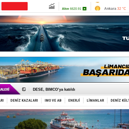
Ankara
32 °C
Altın
6620.91
İzmir
32 °C
Dolar
47.7036
Antalya
32 °C
Euro
55.0391
Muğla
33 °C
Çanakkale
29 
İngiliz aktivistler, gemide mahsur kaldı!
FESCO, Karadeniz'de yeni sevkiyat taleplerini durdur
DESE, BIMCO’ya katıldı
GİMBİRDER gemi inşa yan sanayinin sorunlarını tartış
35 milyon TL'lik tekne projesinde karar çıktı
RI
DENİZ KAZALARI
IMO VE AB
ENERJİ
LİMANLAR
DENİZ KÜL
İnsansız cankurtaran ihalesini BlueForge kazandı
Yüzyıl sonra ilk kez dünyaya açılan gizemli ada!
Anadolu Tersanesi EYDEP’te A sertifikası alan ilk ter
Derince, ILCA Masters Türkiye Şampiyonası’na ev sah
Tüpraş, ham petrol taşımacılığına 4 yeni tanker daha 