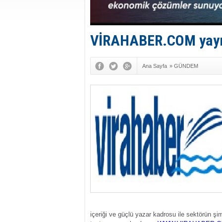
VİRAHABER.COM yayı
Ana Sayfa
»
GÜNDEM
içeriği ve güçlü yazar kadrosu ile sektörün şi