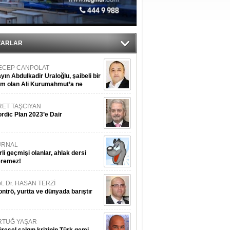
ZARLAR
ECEP CANPOLAT
yın Abdulkadir Uraloğlu, şaibeli bir
im olan Ali Kurumahmut’a ne
nışıyorsunuz?
RET TAŞCIYAN
rdic Plan 2023’e Dair
URNAL
rli geçmişi olanlar, ahlak dersi
eremez!
t. Dr. HASAN TERZİ
ntrö, yurtta ve dünyada barıştır
RTUĞ YAŞAR