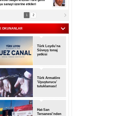
resel salgın krizinin Türk gemi
şa sanayi üzerine etkileri
1
2
pt. MESUT AZMİ GÖKSOY
lavuz kaptan kardeşlerime
hafen...
K OKUNANLAR
Türk Loydu’na
Süveyş tonaj
yetkisi
Türk Armatöre
'Uyuşturucu'
tutuklaması!
Hat-San
Tersanesi’nden