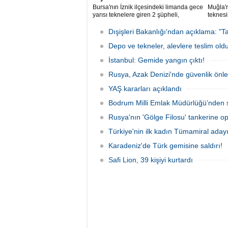
Bursa'nın İznik ilçesindeki limanda gece
Muğla'n
yarısı teknelere giren 2 şüpheli,
teknesi
elektronik cihazlar ve değerli eşyalar
bulunan
çaldı. Olay, güvenlik kameralarına
teknen
Dışişleri Bakanlığı'ndan açıklama: "Ta
yansıdı, tekne sahiplerinin ihbarıyla
kurtarm
jandarma inceleme başlattı.
Depo ve tekneler, alevlere teslim old
İstanbul: Gemide yangın çıktı!
Rusya, Azak Denizi'nde güvenlik önle
YAŞ kararları açıklandı
Bodrum Milli Emlak Müdürlüğü’nden s
Rusya'nın 'Gölge Filosu' tankerine o
Türkiye'nin ilk kadın Tümamiral aday
Karadeniz'de Türk gemisine saldırı!
Safi Lion, 39 kişiyi kurtardı