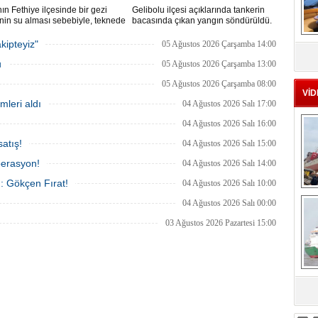
ın Fethiye ilçesinde bir gezi
Gelibolu ilçesi açıklarında tankerin
nin su alması sebebiyle, teknede
bacasında çıkan yangın söndürüldü.
 100 yolcu tahliye edildi,
Tanker, ardından Şevketiye Demir
MS
in batmaması için bölgede
Sahası'na demirletildi.
kipteyiz"
05 Ağustos 2026 Çarşamba 14:00
eu
a çalışması başlatıldı.
u
05 Ağustos 2026 Çarşamba 13:00
05 Ağustos 2026 Çarşamba 08:00
VİD
mleri aldı
04 Ağustos 2026 Salı 17:00
04 Ağustos 2026 Salı 16:00
atış!
04 Ağustos 2026 Salı 15:00
perasyon!
04 Ağustos 2026 Salı 14:00
ı: Gökçen Fırat!
04 Ağustos 2026 Salı 10:00
Ç
04 Ağustos 2026 Salı 00:00
03 Ağustos 2026 Pazartesi 15:00
sa