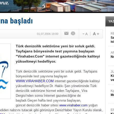
Limana dadandılar, 10 tekneyi soydular!
Türk Loydu’na Süveyş tonaj yetkisi
Hüseyin Mengi: “Yapay Zekâ, Ustanın yerini alamaz”
Hat-San Tersanesi’nden yüzer havuza omurga: NB26
na başladı
Med Marine’e yeni Römorkör!
YA
R
01.07.2006 19:00
Sa
is
Türk denizcilik sektörüne yeni bir soluk geldi.
da
Tayfajans bünyesinde test yayınına başlayan
A
"Virahaber.Com" internet gazeteciliğinde kaliteyi
No
yükseltmeyi hedefliyor.
Türk denizcilik sektörüne yeni bir soluk geldi. Tayfajans
J
Ki
bünyesinde test yayınına başlayan
v
WWW.VIRAHABER.COM
internet gazeteciliğinde kaliteyi
yükseltmeyi hedefliyor.
Dr. Hakkı Şen yönetiminde Türk
denizcilik sektörüne hizmet eden Tayfajans, Vira
Kp
Mo
Dergisi'nden sonra İnternet gazeteciliğine de
başladı.
Geçen hafta test yayınına başlayan,
güncel denizcilik haber sitesi
www.virahaber.com
yoğun
mdiden nabzını tutacak gibi görünüyor.
DenizHaber Yayın Kurulu olarak,
E