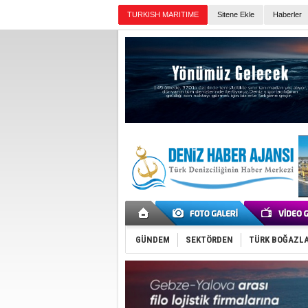
TURKISH MARITIME
Sitene Ekle
Haberler
Günün Haberleri
GÜNDEM
SEKTÖRDEN
TÜRK BOĞAZLA