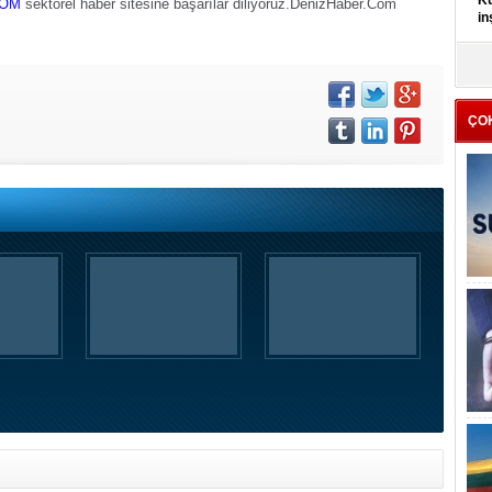
Kü
COM
sektörel haber sitesine başarılar diliyoruz.
DenizHaber.Com
in
K
Kı
it
ÇO