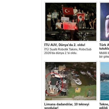
İTU AUV, Dünya’da 2. oldu!
Türk A
tutukl
İTÜ Sualtı Robotik Takımı, RoboSub
2026'da dünya 2.'si oldu.
Midilli
bir şir
tutuklan
Limana dadandılar, 10 tekneyi
Tekne,
soydular!
edildi