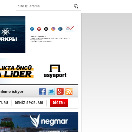
°C
nleme istiyor
TÜRÜ
DENİZ SPORLARI
DİĞER »
ediyor