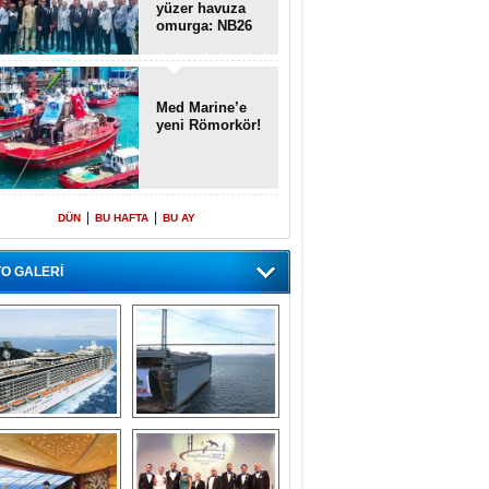
yüzer havuza
omurga: NB26
Med Marine’e
yeni Römorkör!
|
|
DÜN
BU HAFTA
BU AY
O GALERİ
emi içinde gemi” 
Dünyada tek! 
konsepti ile MSC 
Denizaltı yüzer 
Splendida
havuzu intikal 
seyrine başladı