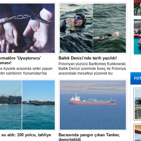
rmatöre 'Uyuşturucu'
Baltık Denizi'nde tarih yazıldı!
aması!
Polonyalı yüzücü Bartłomiej Kubkowski,
 ile Ayvalık arasında sefer yapan
Baltık Denizi üzerinde İsveç ile Polonya
ketin sahibinin Yunanistan'da
arasındaki mesafeyi yüzerek bu
dığı bildirildi.
başarının ilk örneği olarak tarihe geçti.
FOT
“G
 su aldı: 100 yolcu, tahliye
Bacasında yangın çıkan Tanker,
demirletildi