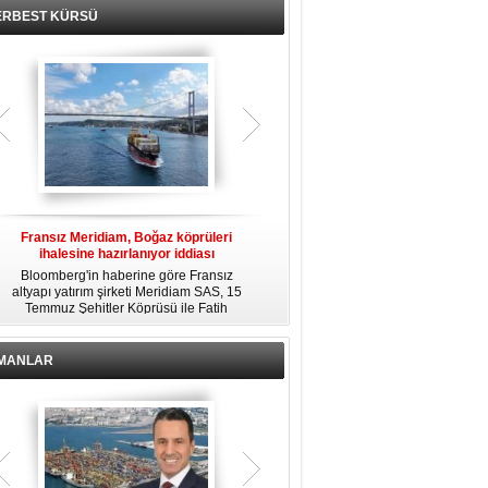
ERBEST KÜRSÜ
Fransız Meridiam, Boğaz köprüleri
Kendi yat limanına sahip en pahalı
ihalesine hazırlanıyor iddiası
özel adalar
Bloomberg'in haberine göre Fransız
Dünyanın en zengin insanlarından
altyapı yatırım şirketi Meridiam SAS, 15
bazıları için yaşam tarzının bir parçası
Temmuz Şehitler Köprüsü ile Fatih
sadece bir süper yat değil, aynı
R
Sultan Mehmet Köprüsü'nün
zamanda kendi yat limanı, helikopter
özelleştirilmesine yönelik ihaleyle
pisti ve seçkin villaları da içeren koca
ilgileniyor.
bir özel adadır.
İMANLAR