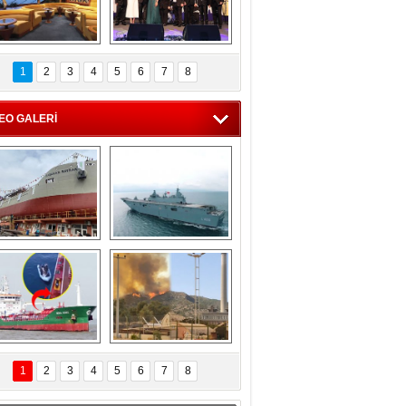
C'den 55 milyon 
5. Bosphorus Ship 
roluk turizm geliri 
Brokers Dinner, 
1
2
3
4
5
6
7
8
müjdesi
İstanbul’da yapıldı
EO GALERİ
eksan Tersanesi, 
TCG Anadolu, 
Başaran Bayrak 
tersane teknik 
tankerini suya 
seyrini tamamladı
indirdi
Göçmenlerin 
Milas’taki yangın 
imdadına Türk 
yeniden termik 
1
2
3
4
5
6
7
8
hipli MINA DENIZ 
santrallere doğru 
yetişti
ilerliyor