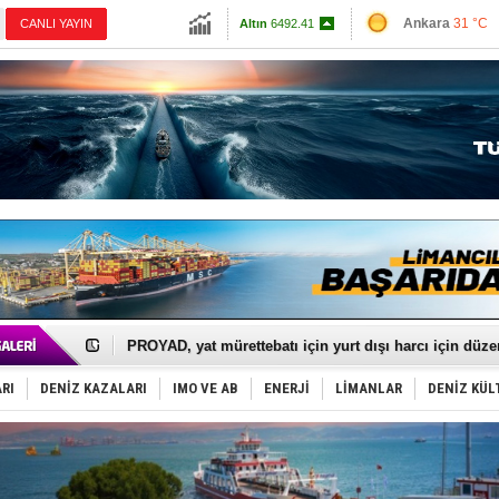
13798.82
Ankara
31 °C
CANLI YAYIN
Altın
6492.41
İzmir
36 °C
Dolar
47.588
Antalya
28 °C
Euro
54.947
Muğla
26 °C
Çanakkale
34 
İTU AUV, Dünya’da 2. oldu!
LNG taşımacılığında maliyetler katlandı
PROYAD, yat mürettebatı için yurt dışı harcı için düze
Türkiye-Irak enerji hattında yeni dönem başlıyor
Türk Armatöre 'Uyuşturucu' tutuklaması!
RI
DENİZ KAZALARI
IMO VE AB
ENERJİ
LİMANLAR
DENİZ KÜL
Deniz turizminde yeni ‘Ceza Rejimi’!
DÖDER, 28. Dönem Yönetim Kurulu Başkanını seçti!
Fairline, Türkiye’de ‘SoleMarin’i seçti
Baltık Denizi'nde tarih yazıldı!
Runit kubbesi okyanusun derinliklerinde halkı tehdit 