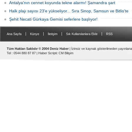
Antalya'nın cennet koyunda tekne alarmı! Şamandra şart
Halk plajı sayısı 23'e yükseliyor... Sıra Sinop, Samsun ve Bitlis'te
Şehit Necati Gürkaya Gemisi seferlere başlıyor!
|
|
|
|
Ana Sayfa
Künye
İletişim
Sık Kullanılanlara Ekle
RSS
Tüm Hakları Saklıdır © 2004 Deniz Haber
| İzinsiz ve kaynak gösterilmeden yayınlan
Tel : 0544 880 87 87 |
Haber Scripti
:
CM Bilişim