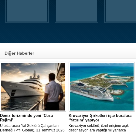
Diğer Haberler
Deniz turizminde yeni ‘Ceza
Kruvaziyer Şirketleri işte buralara
Rejimi’!
‘Yatırım’ yapıyor
Uluslararası Yat Sektörü Çalışanları
Kruvaziyer sektörü, özel erişime açık
Derneği (PYI Global), 31 Temmuz 2026
destinasyonlara yaptığı milyarlarca
tarihinde yürürlüğe giren 7590 sayılı
dolarlık yatırımlarla tatil deneyimini gemi