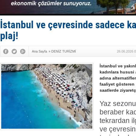
Limana dad
Türk Loydu
Hüseyin Me
Hat-San Te
İstanbul ve çevresinde sadece ka
Med Marine
plaj!
Ana Sayfa
»
DENİZ TURİZMİ
26.06.2026 0
İstanbul ve yakın
kadınlara hususi 
adına alternatifle
faaliyet gösteren k
saatlerde ziyaretçi
Yaz sezonun
beraber kadı
tekrardan il
ve çevresin