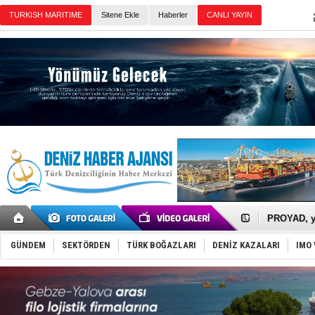
Sitene Ekle
Haberler
Günün Haberleri
İTU AUV, D
LNG taşıma
PROYAD, yat
Türkiye-Ir
Türk Armat
GÜNDEM
SEKTÖRDEN
TÜRK BOĞAZLARI
DENİZ KAZALARI
IMO 
Deniz turi
DÖDER, 28.
Fairline, T
Baltık Deni
Runit kubb