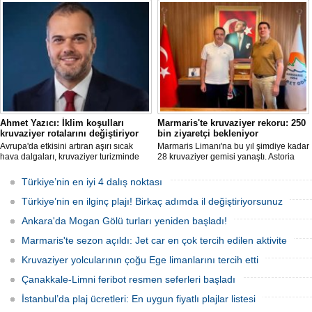
Kanun’un deniz turizmine etkilerine
dışına taşıyor. Özel adalar, beach
ilişkin bir değerlendirme yayımladı.
club'lar, su parkları ve lüks villalar artık
şirketlerin en stratejik gelir kaynakları
arasında yer alıyor.
Ahmet Yazıcı: İklim koşulları
Marmaris'te kruvaziyer rekoru: 250
kruvaziyer rotalarını değiştiriyor
bin ziyaretçi bekleniyor
Avrupa'da etkisini artıran aşırı sıcak
Marmaris Limanı'na bu yıl şimdiye kadar
hava dalgaları, kruvaziyer turizminde
28 kruvaziyer gemisi yanaştı. Astoria
rota tercihlerini değiştiriyor. Alaska,
Grande'nin Ağustos'tan itibaren 10 yeni
Norveç Fiyortları, İzlanda ve Kuzey
sefer eklemesiyle birlikte sezon
Türkiye’nin en iyi 4 dalış noktası
Avrupa rotalarına ilgi artarken, deneyim
sonunda 250 bin ziyaretçiye ulaşılması
odaklı seyahat anlayışı sektörün yeni
hedefleniyor.
Türkiye’nin en ilginç plajı! Birkaç adımda il değiştiriyorsunuz
büyüme alanı olarak öne çıkıyor.
Ankara'da Mogan Gölü turları yeniden başladı!
Marmaris'te sezon açıldı: Jet car en çok tercih edilen aktivite
Kruvaziyer yolcularının çoğu Ege limanlarını tercih etti
Çanakkale-Limni feribot resmen seferleri başladı
İstanbul’da plaj ücretleri: En uygun fiyatlı plajlar listesi