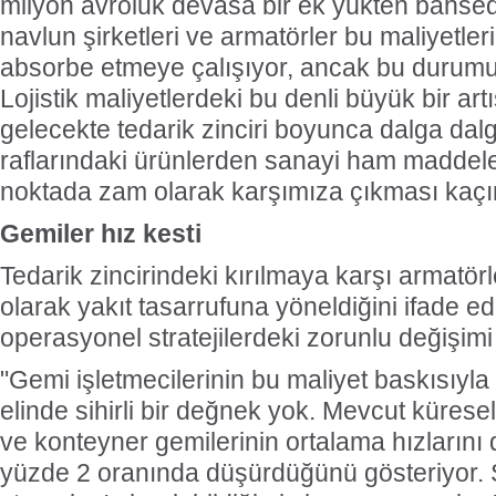
milyon avroluk devasa bir ek yükten bahsed
navlun şirketleri ve armatörler bu maliyetle
absorbe etmeye çalışıyor, ancak bu durumun 
Lojistik maliyetlerdeki bu denli büyük bir art
gelecekte tedarik zinciri boyunca dalga dal
raflarındaki ürünlerden sanayi ham maddele
noktada zam olarak karşımıza çıkması kaçın
Gemiler hız kesti
Tedarik zincirindeki kırılmaya karşı armatörl
olarak yakıt tasarrufuna yöneldiğini ifade e
operasyonel stratejilerdeki zorunlu değişimi 
"Gemi işletmecilerinin bu maliyet baskısıyla
elinde sihirli bir değnek yok. Mevcut kürese
ve konteyner gemilerinin ortalama hızlarını
yüzde 2 oranında düşürdüğünü gösteriyor. 