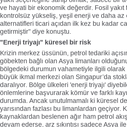
ve hayati bir ekonomik değerdir. Fosil yakıt 
kontrolsüz yükseliş, yeşil enerji ve daha a
alternatifleri ticari açıdan ilk kez bu kadar 
getirmiştir" diye konuştu.
"Enerji triyajı" küresel bir risk
Krizin merkez üssünün, petrol tedariki açı
göbekten bağlı olan Asya limanları olduğunu 
bölgedeki durumun vahametiyle ilgili olara
büyük ikmal merkezi olan Singapur’da stokla
daralıyor. Bölge ülkeleri 'enerji triyajı' diye
önlemlerine başvurarak kömür ve farklı ka
durumda. Ancak unutulmamalı ki küresel den
yarısından fazlası bu limanlardan geçiyor. Kö
kaynaklardan beslenen ağır ham petrol akı
devam ederse, arz sıkıntısı sadece Asya ile