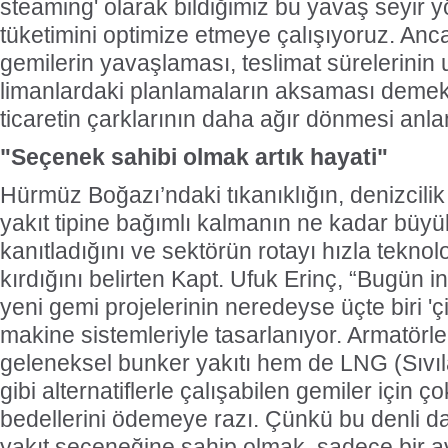
steaming' olarak bildiğimiz bu yavaş seyir y
tüketimini optimize etmeye çalışıyoruz. Anc
gemilerin yavaşlaması, teslimat sürelerinin
limanlardaki planlamaların aksaması demekt
ticaretin çarklarının daha ağır dönmesi anla
"Seçenek sahibi olmak artık hayati"
Hürmüz Boğazı’ndaki tıkanıklığın, denizcilik
yakıt tipine bağımlı kalmanın ne kadar büyü
kanıtladığını ve sektörün rotayı hızla tekno
kırdığını belirten Kapt. Ufuk Erinç, “Bugün
yeni gemi projelerinin neredeyse üçte biri 'çift
makine sistemleriyle tasarlanıyor. Armatörle
geleneksel bunker yakıtı hem de LNG (Sıvıl
gibi alternatiflerle çalışabilen gemiler için 
bedellerini ödemeye razı. Çünkü bu denli da
yakıt seçeneğine sahip olmak, sadece bir ava