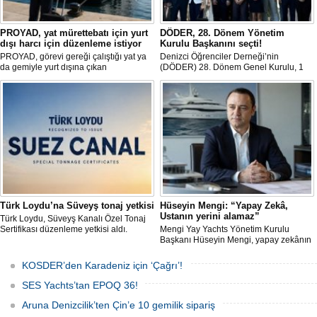
PROYAD, yat mürettebatı için yurt
DÖDER, 28. Dönem Yönetim
dışı harcı için düzenleme istiyor
Kurulu Başkanını seçti!
PROYAD, görevi gereği çalıştığı yat ya
Denizci Öğrenciler Derneği’nin
da gemiyle yurt dışına çıkan
(DÖDER) 28. Dönem Genel Kurulu, 1
gemiadamlarının yurt dışı çıkış
Ağustos Cumartesi günü Türkiye Gemi
harcından muaf tutulması için yasal
Sanayicileri Birliği (GİSBİR) ev
düzenleme yapılmasını talep etti.
sahipliğinde gerçekleştirildi.
Türk Loydu’na Süveyş tonaj yetkisi
Hüseyin Mengi: “Yapay Zekâ,
Ustanın yerini alamaz”
Türk Loydu, Süveyş Kanalı Özel Tonaj
Sertifikası düzenleme yetkisi aldı.
Mengi Yay Yachts Yönetim Kurulu
Başkanı Hüseyin Mengi, yapay zekânın
yat üretimindeki kullanım sınırını, kişiye
özel üretim sürecini, mega yat
KOSDER’den Karadeniz için ‘Çağrı’!
tanımındaki değişimi ve hibrit tahrik
sistemlerinin ekonomisini CNN Türk'te
SES Yachts’tan EPOQ 36!
yayınlanan Özel Sektör programında
anlattı.
Aruna Denizcilik’ten Çin’e 10 gemilik sipariş