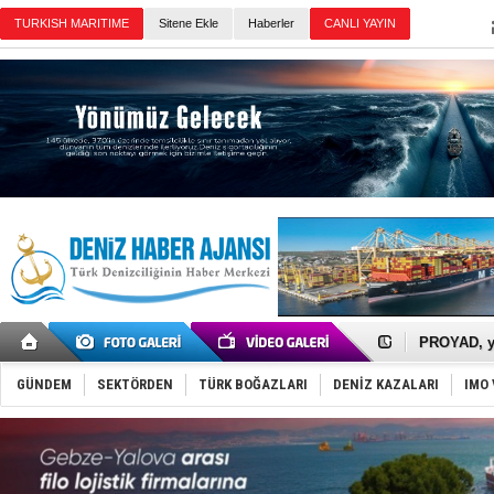
TURKISH MARITIME
Sitene Ekle
Haberler
CANLI YAYIN
Günün Haberleri
İTU AUV, D
LNG taşıma
PROYAD, yat
Türkiye-Ir
Türk Armat
GÜNDEM
SEKTÖRDEN
TÜRK BOĞAZLARI
DENİZ KAZALARI
IMO 
Deniz turi
DÖDER, 28.
Fairline, T
Baltık Deni
Runit kubb