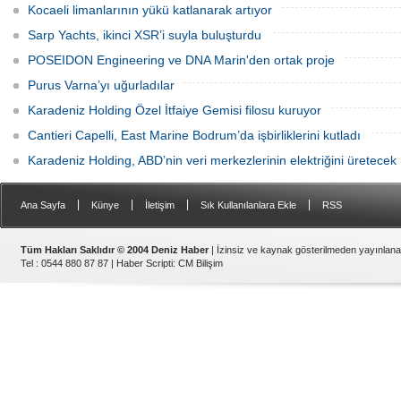
Kocaeli limanlarının yükü katlanarak artıyor
Sarp Yachts, ikinci XSR’i suyla buluşturdu
POSEIDON Engineering ve DNA Marin'den ortak proje
Purus Varna’yı uğurladılar
Karadeniz Holding Özel İtfaiye Gemisi filosu kuruyor
Cantieri Capelli, East Marine Bodrum’da işbirliklerini kutladı
Karadeniz Holding, ABD’nin veri merkezlerinin elektriğini üretecek
|
|
|
|
Ana Sayfa
Künye
İletişim
Sık Kullanılanlara Ekle
RSS
Tüm Hakları Saklıdır © 2004 Deniz Haber
| İzinsiz ve kaynak gösterilmeden yayınlan
Tel : 0544 880 87 87 |
Haber Scripti
:
CM Bilişim