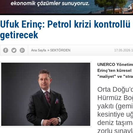
Limana dad
Türk Loydu
Hüseyin Me
Hat-San Te
Ufuk Erinç: Petrol krizi kontrollü
Med Marine
getirecek
Ana Sayfa
»
SEKTÖRDEN
17.05.2026 1
UNERCO Yönetim 
Erinç’ten küresel 
"maliyet" ve "str
Orta Doğu’d
Hürmüz Boğ
yakıtı (gemi
kesintiye u
deniz taşıma
zorlu sınavl