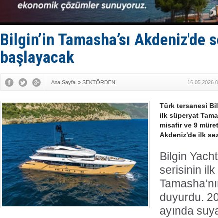
Limana dad
Türk Loydu
Hüseyin Me
Hat-San Te
Bilgin’in Tamasha’sı Akdeniz'de s
Med Marine
başlayacak
Ana Sayfa
»
SEKTÖRDEN
16.05.2026 0
Türk tersanesi Bil
ilk süperyat Tamas
misafir ve 9 müre
Akdeniz'de ilk se
Bilgin Yacht
serisinin il
Tamasha’nın
duyurdu. 20
ayında suya