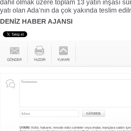
dahil olmak üzere toplam 13 yatın inşası sür
yatı olan Ada’nın da çok yakında teslim edil
DENİZ HABER AJANSI
UYARI:
Küfür, hakaret, rencide edici cümleler veya imalar, inançlara saldırı içer