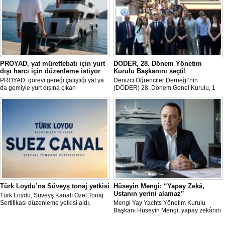
PROYAD, yat mürettebatı için yurt
DÖDER, 28. Dönem Yönetim
dışı harcı için düzenleme istiyor
Kurulu Başkanını seçti!
PROYAD, görevi gereği çalıştığı yat ya
Denizci Öğrenciler Derneği’nin
da gemiyle yurt dışına çıkan
(DÖDER) 28. Dönem Genel Kurulu, 1
gemiadamlarının yurt dışı çıkış
Ağustos Cumartesi günü Türkiye Gemi
harcından muaf tutulması için yasal
Sanayicileri Birliği (GİSBİR) ev
düzenleme yapılmasını talep etti.
sahipliğinde gerçekleştirildi.
Türk Loydu’na Süveyş tonaj yetkisi
Hüseyin Mengi: “Yapay Zekâ,
Ustanın yerini alamaz”
Türk Loydu, Süveyş Kanalı Özel Tonaj
Sertifikası düzenleme yetkisi aldı.
Mengi Yay Yachts Yönetim Kurulu
Başkanı Hüseyin Mengi, yapay zekânın
yat üretimindeki kullanım sınırını, kişiye