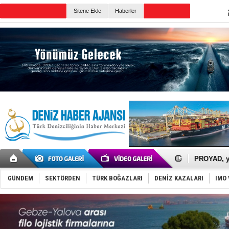
Sitene Ekle
Haberler
Günün Haberleri
İTU AUV, D
LNG taşıma
PROYAD, yat
Türkiye-Ir
Türk Armat
GÜNDEM
SEKTÖRDEN
TÜRK BOĞAZLARI
DENİZ KAZALARI
IMO 
Deniz turi
DÖDER, 28.
Fairline, T
Baltık Deni
Runit kubb