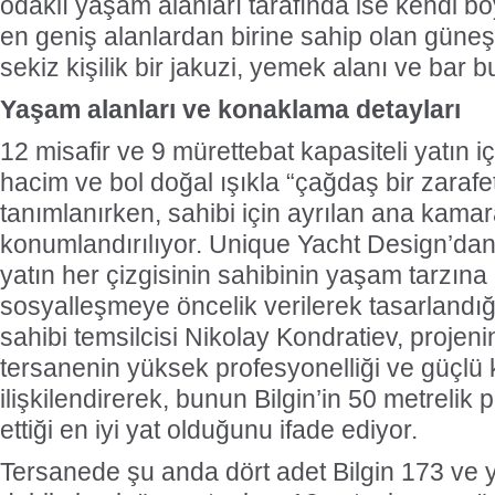
odaklı yaşam alanları tarafında ise kendi bo
en geniş alanlardan birine sahip olan gün
sekiz kişilik bir jakuzi, yemek alanı ve bar 
Yaşam alanları ve konaklama detayları
12 misafir ve 9 mürettebat kapasiteli yatın i
hacim ve bol doğal ışıkla “çağdaş bir zarafe
tanımlanırken, sahibi için ayrılan ana kama
konumlandırılıyor. Unique Yacht Design’d
yatın her çizgisinin sahibinin yaşam tarzına
sosyalleşmeye öncelik verilerek tasarlandığı
sahibi temsilcisi Nikolay Kondratiev, projeni
tersanenin yüksek profesyonelliği ve güçlü 
ilişkilendirerek, bunun Bilgin’in 50 metrelik
ettiği en iyi yat olduğunu ifade ediyor.
Tersanede şu anda dört adet Bilgin 173 ve y