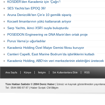
özel üretim sürecini, mega yat
KOSDER’den Karadeniz için ‘Çağrı’!
tanımındaki değişimi ve hibrit tahrik
sistemlerinin ekonomisini CNN Türk'te
SES Yachts’tan EPOQ 36!
yayınlanan Özel Sektör programında
anlattı.
Aruna Denizcilik’ten Çin’e 10 gemilik sipariş
Kocaeli limanlarının yükü katlanarak artıyor
Sarp Yachts, ikinci XSR’i suyla buluşturdu
POSEIDON Engineering ve DNA Marin'den ortak proje
Purus Varna’yı uğurladılar
Karadeniz Holding Özel İtfaiye Gemisi filosu kuruyor
Cantieri Capelli, East Marine Bodrum’da işbirliklerini kutladı
Karadeniz Holding, ABD’nin veri merkezlerinin elektriğini üretecek
|
|
|
|
Ana Sayfa
Künye
İletişim
Sık Kullanılanlara Ekle
RSS
Tüm Hakları Saklıdır © 2004 Deniz Haber
| İzinsiz ve kaynak gösterilmeden yayınlan
Tel : 0544 880 87 87 |
Haber Scripti
:
CM Bilişim