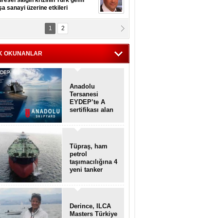
resel salgın krizinin Türk gemi
şa sanayi üzerine etkileri
1
2
pt. MESUT AZMİ GÖKSOY
lavuz kaptan kardeşlerime
hafen...
K OKUNANLAR
Anadolu
Tersanesi
EYDEP’te A
sertifikası alan
ilk tersane oldu
Tüpraş, ham
petrol
taşımacılığına 4
yeni tanker
daha ekliyor
Derince, ILCA
Masters Türkiye