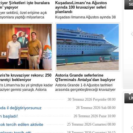
iyer Şirketleri işte buralara
KuşadasıLimanı’na Ağustos
S
ım’ yapıyor
ayında 100 kruvaziyer seferi
planlandı
yer sektörü, özel erişime açık
syonlara yaptığı milyarlarca
Kuşadası limanına Ağustos ayında 38
k yatırımlarla tatil deneyimini gemi
farklı kruvaziyer gemisi 100 kez
taşıyor. Özel adalar, beach
uğrayacak. En yoğun günün 28 Ağustos
, su parkları ve lüks villalar artık
olduğu açıklandı.
rin en stratejik gelir kaynakları
a yer alıyor.
is'te kruvaziyer rekoru: 250
Astoria Grande seferlerine
yaretçi bekleniyor
QTerminals Antalya’dan başlıyor
s Limanı'na bu yıl şimdiye kadar
Astoria Grande 1-8 Ağustos tarihleri
aziyer gemisi yanaştı. Astoria
arasında gerçekleştireceği kruvaziyer
nin Ağustos'tan itibaren 10 yeni
seferine QTerminals Antalya’dan
L
klemesiyle birlikte sezon
başlayacak. Şirket rotayı Rus denizcilik
30 Temmuz 2026 Perşembe 08:00
 250 bin ziyaretçiye ulaşılması
makamlarının Doğu Karadeniz'in doğu
mda il değiştiriyorsunuz
niyor.
kesiminde seyrüsefer güvenliğine ilişkin
28 Temmuz 2026 Salı 08:00
uyarısının ardından değiştirildi.
n başladı!
26 Temmuz 2026 Pazar 10:00
ok tercih edilen aktivite
25 Temmuz 2026 Cumartesi 08:00
larını tercih etti
18 Temmuz 2026 Cumartesi 16:15