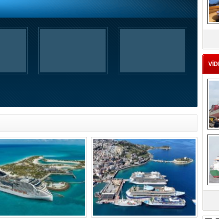
MS
eu
VİD
Ç
sa