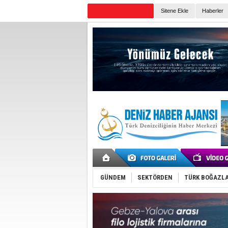
TURKISH MARITIME
Sitene Ekle
Haberler
Günün Haberleri
GÜNDEM
SEKTÖRDEN
TÜRK BOĞAZLA