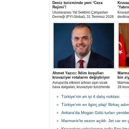
Deniz turizminde yeni ‘Ceza
Kruvaz
Rejimi’!
‘Yatır
Uluslararası Yat Sektörü Çalışanları
Kruvazi
Derneği (PYI Global), 31 Temmuz 2026
destina
tarihinde yürürlüğe giren 7590 sayılı
dolarlı
Kanun’un deniz turizmine etkilerine
dışına 
ilişkin bir değerlendirme yayımladı.
club'lar
şirketle
arasınd
Ahmet Yazıcı: İklim koşulları
Marmar
kruvaziyer rotalarını değiştiriyor
bin zi
Avrupa'da etkisini artıran aşırı sıcak
Marmari
hava dalgaları, kruvaziyer turizminde
28 kruv
rota tercihlerini değiştiriyor. Alaska,
Grande'
Norveç Fiyortları, İzlanda ve Kuzey
sefer e
Türkiye’nin en iyi 4 dalış noktası
Avrupa rotalarına ilgi artarken, deneyim
sonunda
odaklı seyahat anlayışı sektörün yeni
Türkiye’nin en ilginç plajı! Birkaç adı
hedefle
büyüme alanı olarak öne çıkıyor.
Ankara'da Mogan Gölü turları yenide
Marmaris'te sezon açıldı: Jet car en ç
Kruvaziyer yolcularının çoğu Ege liman