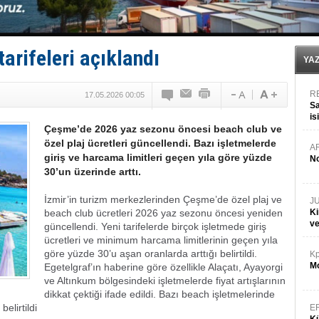
Türk Armatöre 'Uyuşturucu' tutuklaması!
Deniz turizminde yeni ‘Ceza Rejimi’!
DÖDER, 28. Dönem Yönetim Kurulu Başkanını seçti!
Fairline, Türkiye’de ‘SoleMarin’i seçti
arifeleri açıklandı
Baltık Denizi'nde tarih yazıldı!
YA
R
17.05.2026 00:05
Sa
is
Çeşme’de 2026 yaz sezonu öncesi beach club ve
da
özel plaj ücretleri güncellendi. Bazı işletmelerde
A
giriş ve harcama limitleri geçen yıla göre yüzde
No
30’un üzerinde arttı.
İzmir’in turizm merkezlerinden Çeşme’de özel plaj ve
J
beach club ücretleri 2026 yaz sezonu öncesi yeniden
Ki
v
güncellendi. Yeni tarifelerde birçok işletmede giriş
ücretleri ve minimum harcama limitlerinin geçen yıla
göre yüzde 30’u aşan oranlarda arttığı belirtildi.
Kp
Mo
Egetelgraf’ın haberine göre özellikle Alaçatı, Ayayorgi
ve Altınkum bölgesindeki işletmelerde fiyat artışlarının
dikkat çektiği ifade edildi. Bazı beach işletmelerinde
belirtildi
E