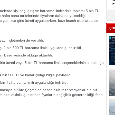
Kü
in
melerde kişi başı giriş ve harcama limitlerinin toplamı 5 bin TL
K
e hafta sonu tarifelerinde fiyatların daha da yükseldiği
Kı
 yalnızca giriş ücreti uygulanırken, bazı beach club’larda ise
it
ÇO
each işletmeleri de yer aldı.
 2 bin 500 TL harcama limiti uygulandığı belirtildi.
in TL seviyesinde olduğu aktarıldı.
riş ücreti veya 5 bin TL harcama limiti seçeneklerinin sunulduğu
 bin 500 TL’ye kadar çıktığı bilgisi paylaşıldı.
 TL harcama limiti uygulandığı belirtildi.
asıyla birlikte Çeşme’de beach club rezervasyonlarının hız
ve özel etkinlik günlerinde fiyatların değişiklik gösterebildiği ifade