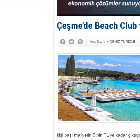
Çeşme’de Beach Club t
Ana Sayfa
»
DENİZ TURİZMİ
kişi başı maliyetin 5 bin TL’ye kadar çıktığı 