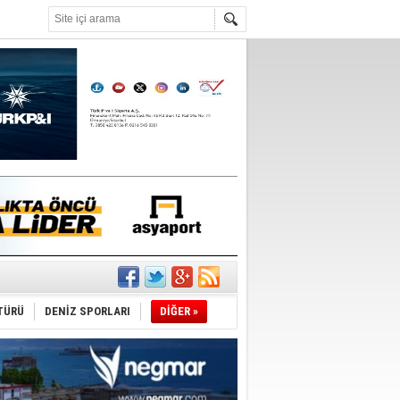
°C
sane oldu
ipliği yapacak
TÜRÜ
DENİZ SPORLARI
DİĞER »
ekliyor
nleme istiyor