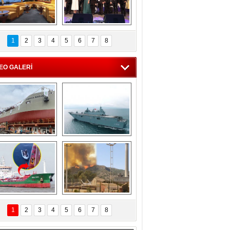
C'den 55 milyon 
5. Bosphorus Ship 
roluk turizm geliri 
Brokers Dinner, 
1
2
3
4
5
6
7
8
müjdesi
İstanbul’da yapıldı
EO GALERİ
eksan Tersanesi, 
TCG Anadolu, 
Başaran Bayrak 
tersane teknik 
tankerini suya 
seyrini tamamladı
indirdi
Göçmenlerin 
Milas’taki yangın 
imdadına Türk 
yeniden termik 
1
2
3
4
5
6
7
8
hipli MINA DENIZ 
santrallere doğru 
yetişti
ilerliyor