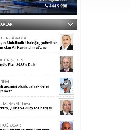
ZARLAR
ECEP CANPOLAT
yın Abdulkadir Uraloğlu, şaibeli bir
im olan Ali Kurumahmut’a ne
nışıyorsunuz?
RET TAŞCIYAN
rdic Plan 2023’e Dair
URNAL
rli geçmişi olanlar, ahlak dersi
eremez!
t. Dr. HASAN TERZİ
ntrö, yurtta ve dünyada barıştır
RTUĞ YAŞAR