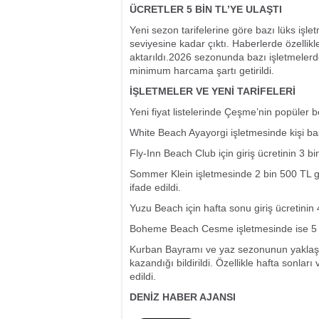
ÜCRETLER 5 BİN TL’YE ULAŞTI
Yeni sezon tarifelerine göre bazı lüks işlet
seviyesine kadar çıktı. Haberlerde özellikl
aktarıldı.2026 sezonunda bazı işletmelerde
minimum harcama şartı getirildi.
İŞLETMELER VE YENİ TARİFELERİ
Yeni fiyat listelerinde Çeşme’nin popüler b
White Beach Ayayorgi işletmesinde kişi başı
Fly-Inn Beach Club için giriş ücretinin 3 b
Sommer Klein işletmesinde 2 bin 500 TL gi
ifade edildi.
Yuzu Beach için hafta sonu giriş ücretinin 4
Boheme Beach Cesme işletmesinde ise 5 bin
Kurban Bayramı ve yaz sezonunun yaklaşm
kazandığı bildirildi. Özellikle hafta sonları 
edildi.
DENİZ HABER AJANSI