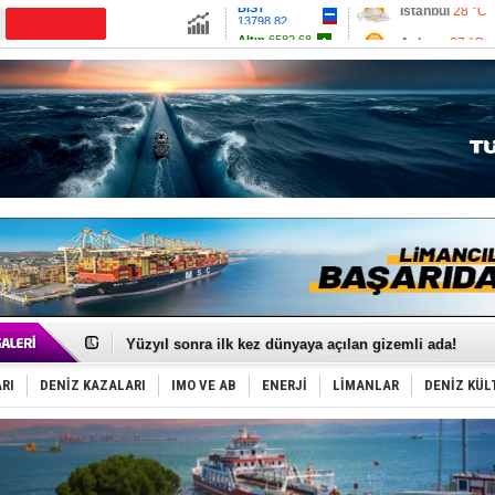
13798.82
Ankara
27 °C
CANLI YAYIN
Altın
6582.68
İzmir
28 °C
Dolar
47.6996
Antalya
33 °C
Euro
55.002
Muğla
27 °C
Çanakkale
28 
35 milyon TL'lik tekne projesinde karar çıktı
İnsansız cankurtaran ihalesini BlueForge kazandı
Yüzyıl sonra ilk kez dünyaya açılan gizemli ada!
Anadolu Tersanesi EYDEP’te A sertifikası alan ilk ter
Derince, ILCA Masters Türkiye Şampiyonası’na ev sah
RI
DENİZ KAZALARI
IMO VE AB
ENERJİ
LİMANLAR
DENİZ KÜL
Tüpraş, ham petrol taşımacılığına 4 yeni tanker daha 
İTU AUV, Dünya’da 2. oldu!
LNG taşımacılığında maliyetler katlandı
PROYAD, yat mürettebatı için yurt dışı harcı için düze
Türkiye-Irak enerji hattında yeni dönem başlıyor