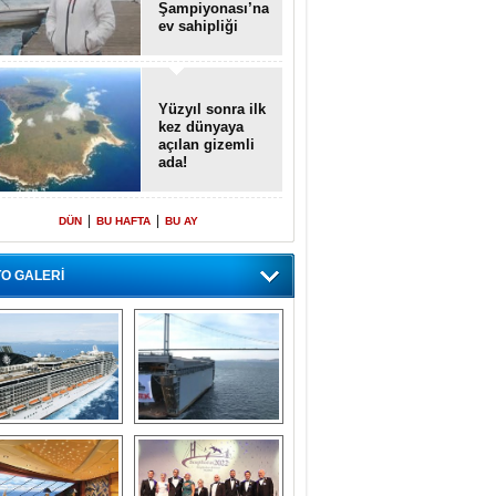
Şampiyonası’na
ev sahipliği
yapacak
Yüzyıl sonra ilk
kez dünyaya
açılan gizemli
ada!
|
|
DÜN
BU HAFTA
BU AY
O GALERİ
emi içinde gemi” 
Dünyada tek! 
konsepti ile MSC 
Denizaltı yüzer 
Splendida
havuzu intikal 
seyrine başladı