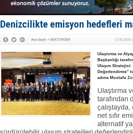
GİMBİRDER 
35 milyon T
İnsansız c
Yüzyıl son
Denizcilikte emisyon hedefleri 
Anadolu Te
Ana Sayfa
»
SEKTÖRDEN
17.05.2026 
Ulaştırma ve Alyap
Başkanlığı tarafı
Ulaşım Stratejisi:
Değerlendirme” to
adına Mustafa Zor
Ulaştırma v
tarafından
çalıştayda,
net sıfır em
alternatif y
sürdürülebilir ulaşım stratejileri değerlendiril