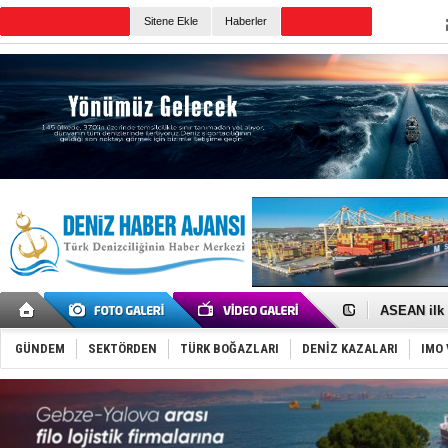
Sitene Ekle
Haberler
Günün Haberleri
D-Marin, A
Van’da inş
ASEAN ilk 
TAYK - Eke
İstanbul v
GÜNDEM
SEKTÖRDEN
TÜRK BOĞAZLARI
DENİZ KAZALARI
IMO 
TEKNOFEST 
Tersane işç
İngiliz akt
FESCO, Kar
DESE, BIMC