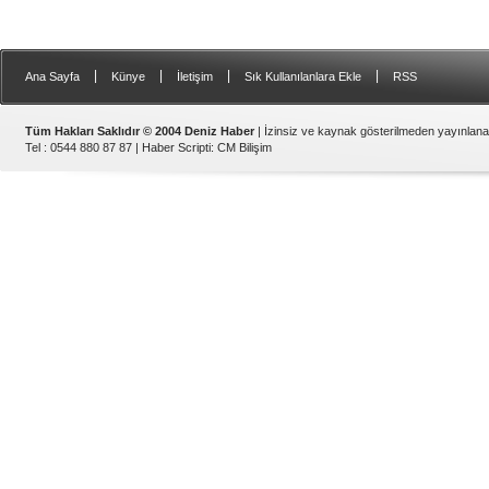
|
|
|
|
Ana Sayfa
Künye
İletişim
Sık Kullanılanlara Ekle
RSS
Tüm Hakları Saklıdır © 2004 Deniz Haber
| İzinsiz ve kaynak gösterilmeden yayınlan
Tel : 0544 880 87 87 |
Haber Scripti
:
CM Bilişim