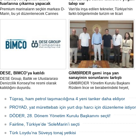
fuarlarına çıkarma yapacak
talep var
Premium marinaların seçkin markası D-
Van'da inşa edilen tekneler, Türkiye'nin
Marin, bu yıl düzenlenecek Cannes
farklı bölgelerinde turizm ve ticari
Yachting Festival ve Cenova
faaliyetlerde kullanılmak üzere deniz ve
Uluslararası Tekne Fuarı'nda
göllerle buluşuyor. Müşterilerin
ziyaretçileriyle yeniden buluşmaya
taleplerine göre özel olarak tasarlanan
hazırlanıyor.
tekneler, donanım ve özelliklerine göre
şekillendirilerek teslim ediliyor.
DESE, BIMCO’ya katıldı
GİMBİRDER gemi inşa yan
sanayinin sorunlarını tartıştı
DESE Group, Baltık ve Uluslararası
Denizcilik Konseyi'ne resmi olarak
GİMBİRDER Yönetim Kurulu Başkanı
katıldığını duyurdu.
Rüstem İnce ve beraberindeki heyet,
YTSO Başkanı Cemil Demiryürek’i
ziyaret etti. Görüşmede tersane taşeron
Tüpraş, ham petrol taşımacılığına 4 yeni tanker daha ekliyor
firmalarının yaşadığı sektörel sorunlar
ile vergi uygulamalarındaki
PROYAD, yat mürettebatı için yurt dışı harcı için düzenleme istiyor
mağduriyetler ele alındı.
DÖDER, 28. Dönem Yönetim Kurulu Başkanını seçti!
Fairline, Türkiye’de ‘SoleMarin’i seçti
Türk Loydu’na Süveyş tonaj yetkisi