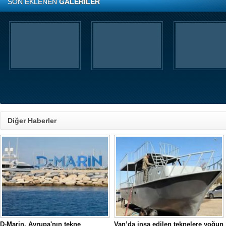
SON EKLENEN
GALERİLER
Diğer Haberler
D-Marin, Avrupa'nın tekne
Van’da inşa edilen teknelere yoğun