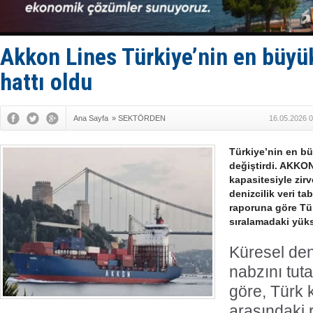
GİMBİRDER 
35 milyon T
İnsansız c
Yüzyıl son
Akkon Lines Türkiye’nin en büyü
Anadolu Te
hattı oldu
Ana Sayfa
»
SEKTÖRDEN
16.05.2026 0
Türkiye’nin en bü
değiştirdi. AKKO
kapasitesiyle zir
denizcilik veri ta
raporuna göre Tür
sıralamadaki yükse
Küresel den
nabzını tuta
göre, Türk 
arasındaki 