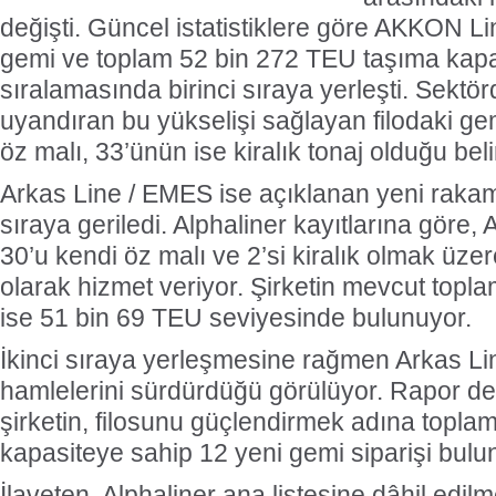
değişti. Güncel istatistiklere göre AKKON Li
gemi ve toplam 52 bin 272 TEU taşıma kapa
sıralamasında birinci sıraya yerleşti. Sektö
uyandıran bu yükselişi sağlayan filodaki gemi
öz malı, 33’ünün ise kiralık tonaj olduğu belirt
Arkas Line / EMES ise açıklanan yeni rakamla
sıraya geriledi. Alphaliner kayıtlarına göre, 
30’u kendi öz malı ve 2’si kiralık olmak üze
olarak hizmet veriyor. Şirketin mevcut topl
ise 51 bin 69 TEU seviyesinde bulunuyor.
İkinci sıraya yerleşmesine rağmen Arkas Li
hamlelerini sürdürdüğü görülüyor. Rapor de
şirketin, filosunu güçlendirmek adına topl
kapasiteye sahip 12 yeni gemi siparişi bulu
İlaveten, Alphaliner ana listesine dâhil edi