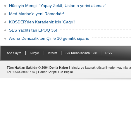
Hüseyin Mengi: “Yapay Zekâ, Ustanın yerini alamaz”
Med Marine’e yeni Römorkör!
KOSDER’den Karadeniz için ‘Çağrı’!
SES Yachts’tan EPOQ 36!
Aruna Denizcilik’ten Çin’e 10 gemilik sipariş
|
|
|
|
Ana Sayfa
Künye
İletişim
Sık Kullanılanlara Ekle
RSS
Tüm Hakları Saklıdır © 2004 Deniz Haber
| İzinsiz ve kaynak gösterilmeden yayınlan
Tel : 0544 880 87 87 |
Haber Scripti
:
CM Bilişim