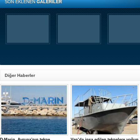
SON EKLENEN
GALERİLER
Diğer Haberler
D-Marin, Avrupa'nın tekne
Van’da inşa edilen teknelere yoğun