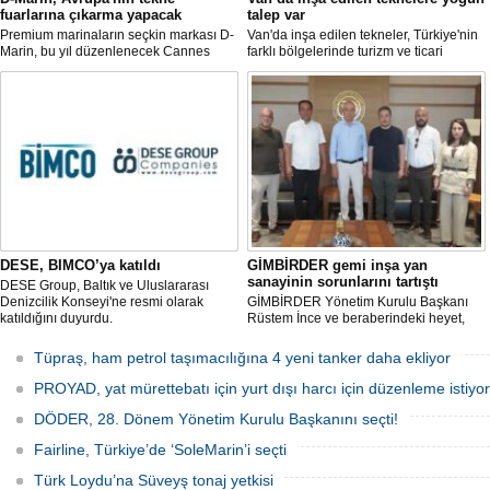
fuarlarına çıkarma yapacak
talep var
Premium marinaların seçkin markası D-
Van'da inşa edilen tekneler, Türkiye'nin
Marin, bu yıl düzenlenecek Cannes
farklı bölgelerinde turizm ve ticari
Yachting Festival ve Cenova
faaliyetlerde kullanılmak üzere deniz ve
Uluslararası Tekne Fuarı'nda
göllerle buluşuyor. Müşterilerin
ziyaretçileriyle yeniden buluşmaya
taleplerine göre özel olarak tasarlanan
hazırlanıyor.
tekneler, donanım ve özelliklerine göre
şekillendirilerek teslim ediliyor.
DESE, BIMCO’ya katıldı
GİMBİRDER gemi inşa yan
sanayinin sorunlarını tartıştı
DESE Group, Baltık ve Uluslararası
Denizcilik Konseyi'ne resmi olarak
GİMBİRDER Yönetim Kurulu Başkanı
katıldığını duyurdu.
Rüstem İnce ve beraberindeki heyet,
YTSO Başkanı Cemil Demiryürek’i
ziyaret etti. Görüşmede tersane taşeron
Tüpraş, ham petrol taşımacılığına 4 yeni tanker daha ekliyor
firmalarının yaşadığı sektörel sorunlar
ile vergi uygulamalarındaki
PROYAD, yat mürettebatı için yurt dışı harcı için düzenleme istiyor
mağduriyetler ele alındı.
DÖDER, 28. Dönem Yönetim Kurulu Başkanını seçti!
Fairline, Türkiye’de ‘SoleMarin’i seçti
Türk Loydu’na Süveyş tonaj yetkisi