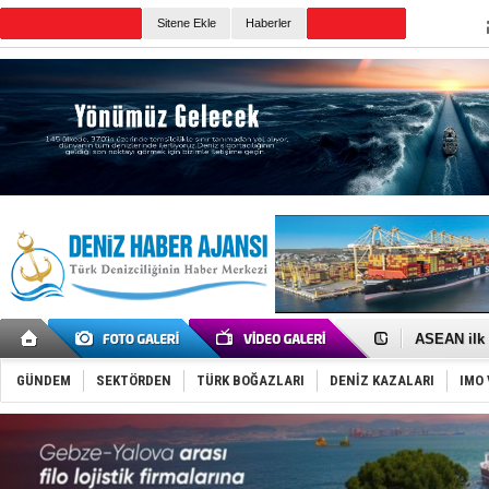
Sitene Ekle
Haberler
Günün Haberleri
D-Marin, A
Van’da inş
ASEAN ilk 
TAYK - Eke
İstanbul v
GÜNDEM
SEKTÖRDEN
TÜRK BOĞAZLARI
DENİZ KAZALARI
IMO 
TEKNOFEST 
Tersane işç
İngiliz akt
FESCO, Kar
DESE, BIMC