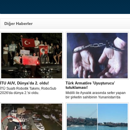
Diğer Haberler
İTU AUV, Dünya’da 2. oldu!
Türk Armatöre 'Uyuşturucu'
tutuklaması!
İTÜ Sualtı Robotik Takımı, RoboSub
2026'da dünya 2.'si oldu.
Midilli ile Ayvalık arasında sefer yapan
bir şirketin sahibinin Yunanistan'da
tutuklandığı bildirildi.