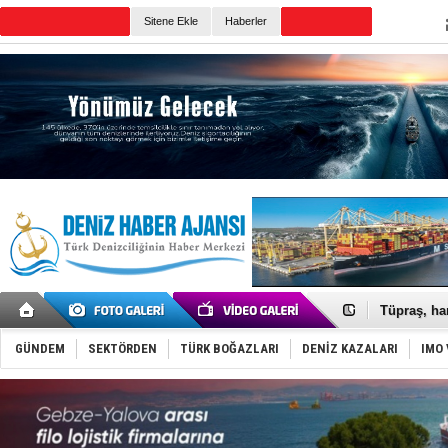
TURKISH MARITIME
Sitene Ekle
Haberler
CANLI YAYIN
Günün Haberleri
Anadolu Te
Derince, I
Tüpraş, ha
İTU AUV, D
LNG taşıma
GÜNDEM
SEKTÖRDEN
TÜRK BOĞAZLARI
DENİZ KAZALARI
IMO 
PROYAD, yat
Türkiye-Ir
Türk Armat
Deniz turi
DÖDER, 28.