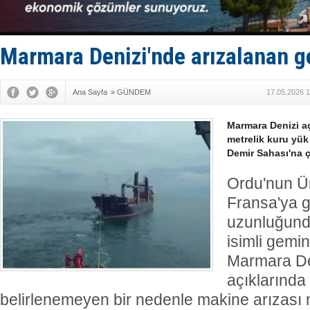
Fairline, T
Baltık Deni
Runit kubb
Limana dad
Marmara Denizi'nde arızalanan ge
Türk Loydu
Ana Sayfa
»
GÜNDEM
17.05.2026 1
Marmara Denizi aç
metrelik kuru yük
Demir Sahası'na ç
Ordu'nun Ü
Fransa'ya 
uzunluğund
isimli gemi
Marmara De
açıklarında
belirlenemeyen bir nedenle makine arızası