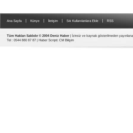
|
|
|
|
Ana Sayfa
Künye
İletişim
Sık Kullanılanlara Ekle
RSS
Tüm Hakları Saklıdır © 2004 Deniz Haber
| İzinsiz ve kaynak gösterilmeden yayınlan
Tel : 0544 880 87 87 |
Haber Scripti
:
CM Bilişim