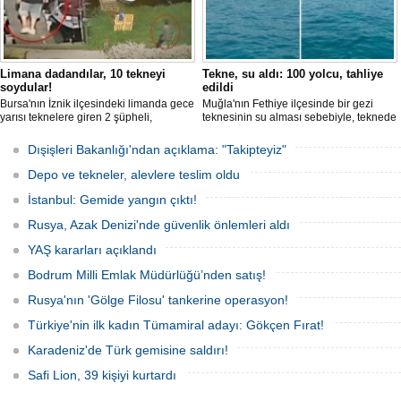
Limana dadandılar, 10 tekneyi
Tekne, su aldı: 100 yolcu, tahliye
soydular!
edildi
Bursa'nın İznik ilçesindeki limanda gece
Muğla'nın Fethiye ilçesinde bir gezi
yarısı teknelere giren 2 şüpheli,
teknesinin su alması sebebiyle, teknede
elektronik cihazlar ve değerli eşyalar
bulunan 100 yolcu tahliye edildi,
çaldı. Olay, güvenlik kameralarına
teknenin batmaması için bölgede
Dışişleri Bakanlığı'ndan açıklama: "Takipteyiz"
yansıdı, tekne sahiplerinin ihbarıyla
kurtarma çalışması başlatıldı.
jandarma inceleme başlattı.
Depo ve tekneler, alevlere teslim oldu
İstanbul: Gemide yangın çıktı!
Rusya, Azak Denizi'nde güvenlik önlemleri aldı
YAŞ kararları açıklandı
Bodrum Milli Emlak Müdürlüğü’nden satış!
Rusya'nın 'Gölge Filosu' tankerine operasyon!
Türkiye'nin ilk kadın Tümamiral adayı: Gökçen Fırat!
Karadeniz'de Türk gemisine saldırı!
Safi Lion, 39 kişiyi kurtardı